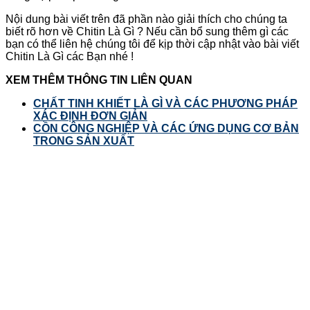
Nội dung bài viết trên đã phần nào giải thích cho chúng ta
biết rõ hơn về Chitin Là Gì ? Nếu cần bổ sung thêm gì các
bạn có thể liên hệ chúng tôi để kịp thời cập nhật vào bài viết
Chitin Là Gì các Bạn nhé !
XEM THÊM THÔNG TIN LIÊN QUAN
CHẤT TINH KHIẾT LÀ GÌ VÀ CÁC PHƯƠNG PHÁP
XÁC ĐỊNH ĐƠN GIẢN
CỒN CÔNG NGHIỆP VÀ CÁC ỨNG DỤNG CƠ BẢN
TRONG SẢN XUẤT