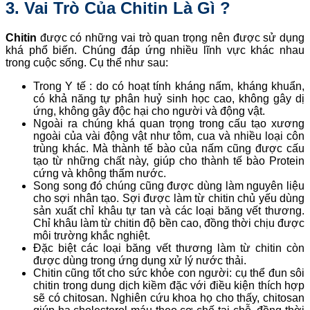
3. Vai Trò Của Chitin Là Gì ?
Chitin
được có những vai trò quan trọng nên được sử dụng
khá phổ biến. Chúng đáp ứng nhiều lĩnh vực khác nhau
trong cuộc sống. Cụ thể như sau:
Trong Y tế : do có hoạt tính kháng nấm, kháng khuẩn,
có khả năng tự phân huỷ sinh học cao, không gây dị
ứng, không gây độc hại cho người và động vật.
Ngoài ra chúng khá quan trọng trong cấu tạo xương
ngoài của vài động vật như tôm, cua và nhiều loại côn
trùng khác. Mà thành tế bào của nấm cũng được cấu
tạo từ những chất này, giúp cho thành tế bào Protein
cứng và không thấm nước.
Song song đó chúng cũng được dùng làm nguyên liệu
cho sợi nhân tạo. Sợi được làm từ chitin chủ yếu dùng
sản xuất chỉ khâu tự tan và các loại băng vết thương.
Chỉ khâu làm từ chitin độ bền cao, đồng thời chịu được
môi trường khắc nghiệt.
Đặc biệt các loại băng vết thương làm từ chitin còn
được dùng trong ứng dụng xử lý nước thải.
Chitin cũng tốt cho sức khỏe con người: cụ thể đun sôi
chitin trong dung dịch kiềm đặc với điều kiện thích hợp
sẽ có chitosan. Nghiên cứu khoa họ cho thấy, chitosan