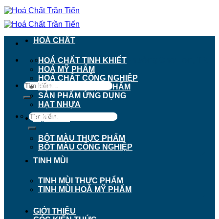
Chuyển
đến
nội
dung
HOÁ CHẤT
911 - 913 Nguyễn Trãi, Phường Chợ Lớn, TP.
HOÁ CHẤT TINH KHIẾT
Hồ Chí Minh
HOÁ MỸ PHẨM
HOÁ CHẤT CÔNG NGHIỆP
Tìm
HOÁ CHẤT THỰC PHẨM
kiếm:
SẢN PHẨM ỨNG DỤNG
HẠT NHỰA
Tìm
BỘT MÀU
kiếm:
BỘT MÀU THỰC PHẨM
BỘT MÀU CÔNG NGHIỆP
TINH MÙI
TINH MÙI THỰC PHẨM
TINH MÙI HOÁ MỸ PHẨM
GIỚI THIỆU