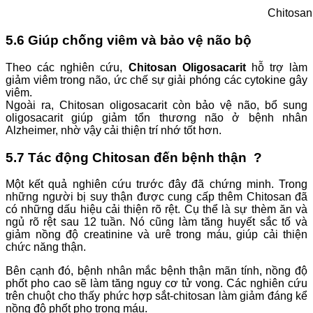
Chitosan
5.6 Giúp chống viêm và bảo vệ não bộ
Theo các nghiên cứu,
Chitosan Oligosacarit
hỗ trợ làm
giảm viêm trong não, ức chế sự giải phóng các cytokine gây
viêm.
Ngoài ra, Chitosan oligosacarit còn bảo vệ não, bổ sung
oligosacarit giúp giảm tổn thương não ở bệnh nhân
Alzheimer, nhờ vậy cải thiện trí nhớ tốt hơn.
5.7 Tác động Chitosan đến bệnh thận ?
Một kết quả nghiên cứu trước đây đã chứng minh. Trong
những người bị suy thận được cung cấp thêm Chitosan đã
có những dấu hiệu cải thiện rõ rệt. Cụ thể là sự thèm ăn và
ngủ rõ rệt sau 12 tuần. Nó cũng làm tăng huyết sắc tố và
giảm nồng độ creatinine và urê trong máu, giúp cải thiện
chức năng thận.
Bên cạnh đó, bệnh nhân mắc bệnh thận mãn tính, nồng độ
phốt pho cao sẽ làm tăng nguy cơ tử vong. Các nghiên cứu
trên chuột cho thấy phức hợp sắt-chitosan làm giảm đáng kể
nồng độ phốt pho trong máu.