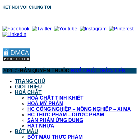
KẾT NỐI VỚI CHÚNG TÔI
2026 ©
BẢN QUYỀN THUỘC
HOÁ CHẤT TRẦN TIẾN
TRANG CHỦ
GIỚI THIỆU
HOÁ CHẤT
HOÁ CHẤT TINH KHIẾT
HOÁ MỸ PHẨM
HC CÔNG NGHIỆP – NÔNG NGHIỆP – XI MẠ
HC THỰC PHẨM – DƯỢC PHẨM
SẢN PHẨM ỨNG DỤNG
HẠT NHỰA
BỘT MÀU
BỘT MÀU THỰC PHẨM