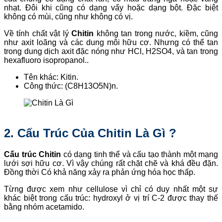
nhạt. Đôi khi cũng có dạng vẩy hoặc dạng bột. Đặc biệt
không có mùi, cũng như không có vị.
Về tính chất vật lý
Chitin
không tan trong nước, kiềm, cũng
như axit loãng và các dung môi hữu cơ. Nhưng có thể tan
trong dung dịch axit đặc nóng như HCl, H2SO4, và tan trong
hexafluoro isopropanol..
Tên khác: Kitin.
Công thức: (C8H13O5N)n.
2. Cấu Trúc Của Chitin Là Gì ?
Cấu trúc Chitin
có dạng tinh thể và cấu tạo thành một mạng
lưới sợi hữu cơ. Vì vậy chúng rất chặt chẽ và khá đều đặn.
Đồng thời Có khả năng xảy ra phản ứng hóa học thấp.
Từng được xem như cellulose vì chỉ có duy nhất một sự
khác biệt trong cấu trúc: hydroxyl ở vị trí C-2 được thay thế
bằng nhóm acetamido.