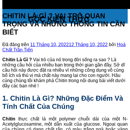
CHITIN LÀ GÌ ? VAI TRÒ QUAN
GÓC KIẾN THỨC
TRỌNG VÀ NHỮNG THÔNG TIN CẦN
BIẾT
Đã đăng trên
11 Tháng 10, 2022
12 Tháng 10, 2022
bởi
Hoá
Chất Trần Tiến
Chitin Là Gì ?
Vai trò của nó trong đời sống ra sao ? Là
những câu hỏi của nhiều bạn trong thời gian gần đây. Sở dĩ
câu hỏi này được đặt ra nhiều vì những công dụng vô cùng
bổ ích và thú vị mà chất này mang lại cho con người. Hãu
cùng chúng tôi khám phá Chitin trong nội dung bài viết dưới
đây các bạn nhé !
1. Chitin Là Gì? Những Đặc Điểm Và
Tính Chất Của Chúng
Chitin
thực chất là một polymer chuỗi dài của một N-
Acetylglucosamine, một dẫn xuất của glucose. Ngoại quan
của chúng có dạng chất rắn, có màu trắng ngà hoặc vàng