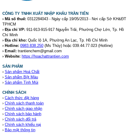
CÔNG TY TNHH XUẤT NHẬP KHẨU TRẦN TIẾN
› Mã số thuế:
0312284043 - Ngày cấp 19/05/2013 - Nơi cấp Sở KH&ĐT
TPHCM
› Địa chỉ VP:
911-913-915-917 Nguyễn Trãi, Phường Chợ Lớn, Tp. Hồ
Chí Minh
› Địa chỉ kho:
Quốc lộ 1A, Phường An Lạc, Tp. Hồ Chí Minh
› Hotline:
0983.838.250
(Ms Thủy) hoặc 039.44.77.023
(Hotline)
› Email:
trantienchem@gmail.com
› Website:
https://hoachattrantien.com
SẢN PHẨM
›
Sản phẩm Hoá Chất
›
Sản phẩm Bột Màu
›
Sản phẩm Tinh Mùi
CHÍNH SÁCH
›
Cách thức đặt hàng
›
Chính sách thanh toán
›
Chính sách giao nhận
›
Chính sách bảo hành
›
Chính sách đổi trả
›
Chính sách khiếu nại
›
Bảo mật thông tin