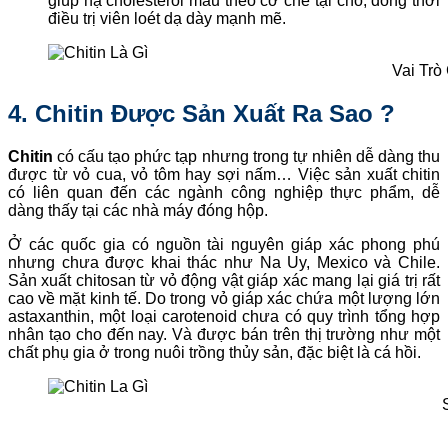
giúp hạ cholesterol máu theo cơ chế tại chỗ, đồng thời
điều trị viên loét dạ dày mạnh mẽ.
Vai Trò
4. Chitin Được Sản Xuất Ra Sao ?
Chitin
có cấu tạo phức tạp nhưng trong tự nhiên dễ dàng thu
được từ vỏ cua, vỏ tôm hay sợi nấm… Việc sản xuất chitin
có liên quan đến các ngành công nghiệp thực phẩm, dễ
dàng thấy tại các nhà máy đóng hộp.
Ở các quốc gia có nguồn tài nguyên giáp xác phong phú
nhưng chưa được khai thác như Na Uy, Mexico và Chile.
Sản xuất chitosan từ vỏ động vật giáp xác mang lại giá trị rất
cao về mặt kinh tế. Do trong vỏ giáp xác chứa một lượng lớn
astaxanthin, một loại carotenoid chưa có quy trình tổng hợp
nhân tạo cho đến nay. Và được bán trên thị trường như một
chất phụ gia ở trong nuôi trồng thủy sản, đặc biệt là cá hồi.