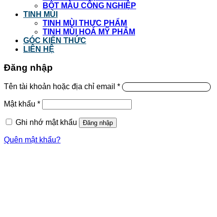
BỘT MÀU CÔNG NGHIỆP
TINH MÙI
TINH MÙI THỰC PHẨM
TINH MÙI HOÁ MỸ PHẨM
GÓC KIẾN THỨC
LIÊN HỆ
Đăng nhập
Tên tài khoản hoặc địa chỉ email
*
Mật khẩu
*
Ghi nhớ mật khẩu
Đăng nhập
Quên mật khẩu?