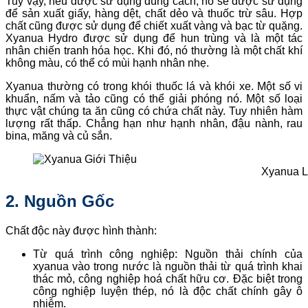
Tuy vậy, nếu được sử dụng đúng cách, nó sẽ được sử dụng
để sản xuất giấy, hàng dệt, chất dẻo và thuốc trừ sâu. Hợp
chất cũng được sử dụng để chiết xuất vàng và bạc từ quặng.
Xyanua Hydro được sử dụng để hun trùng và là một tác
nhân chiến tranh hóa học. Khi đó, nó thường là một chất khí
không màu, có thể có mùi hạnh nhân nhẹ.
Xyanua thường có trong khói thuốc lá và khói xe. Một số vi
khuẩn, nấm và tảo cũng có thể giải phóng nó. Một số loại
thực vật chúng ta ăn cũng có chứa chất này. Tuy nhiên hàm
lượng rất thấp. Chẳng hạn như hạnh nhân, đậu nành, rau
bina, măng và củ sắn.
Xyanua L
2. Nguồn Gốc
Chất độc này được hình thành:
Từ quá trình công nghiệp: Nguồn thải chính của
xyanua vào trong nước là nguồn thải từ quá trình khai
thác mỏ, công nghiệp hoá chất hữu cơ. Đặc biệt trong
công nghiệp luyện thép, nó là độc chất chính gây ô
nhiễm.