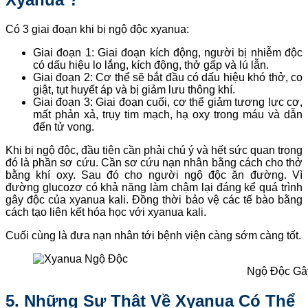
Có 3 giai đoạn khi bị ngộ độc xyanua:
Giai đoạn 1: Giai đoạn kích động, người bị nhiễm độc
có dấu hiệu lo lắng, kích động, thở gấp và lú lẫn.
Giai đoạn 2: Cơ thể sẽ bắt đầu có dấu hiệu khó thở, co
giật, tụt huyết áp và bị giảm lưu thông khí.
Giai đoạn 3: Giai đoạn cuối, cơ thể giảm tương lực cơ,
mất phản xả, trụy tim mạch, hạ oxy trong máu và dẫn
đến tử vong.
Khi bị ngộ độc, đầu tiên cần phải chú ý và hết sức quan trọng
đó là phần sơ cứu. Cần sơ cứu nạn nhân bằng cách cho thở
bằng khí oxy. Sau đó cho người ngộ độc ăn đường. Vì
đường glucozơ có khả năng làm chậm lại đáng kể quá trình
gây độc của xyanua kali. Đồng thời bảo vệ các tế bào bằng
cách tạo liên kết hóa học với xyanua kali.
Cuối cùng là đưa nạn nhân tới bệnh viện càng sớm càng tốt.
Ngộ Độc Gâ
5. Những Sự Thật Về Xyanua Có Thể