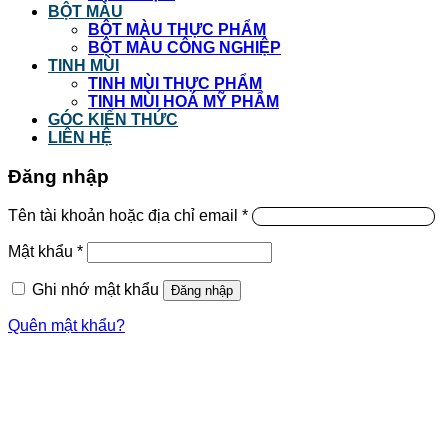
BỘT MÀU
BỘT MÀU THỰC PHẨM
BỘT MÀU CÔNG NGHIỆP
TINH MÙI
TINH MÙI THỰC PHẨM
TINH MÙI HOÁ MỸ PHẨM
GÓC KIẾN THỨC
LIÊN HỆ
Đăng nhập
Tên tài khoản hoặc địa chỉ email
*
Mật khẩu
*
Ghi nhớ mật khẩu
Đăng nhập
Quên mật khẩu?