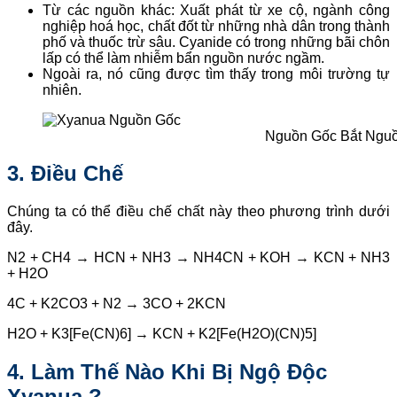
Từ các nguồn khác: Xuất phát từ xe cộ, ngành công
nghiệp hoá học, chất đốt từ những nhà dân trong thành
phố và thuốc trừ sâu. Cyanide có trong những bãi chôn
lấp có thể làm nhiễm bẩn nguồn nước ngầm.
Ngoài ra, nó cũng được tìm thấy trong môi trường tự
nhiên.
Nguồn Gốc Bắt Ngu
3. Điều Chế
Chúng ta có thể điều chế chất này theo phương trình dưới
đây.
N2 + CH4 → HCN + NH3 → NH4CN + KOH → KCN + NH3
+ H2O
4C + K2CO3 + N2 → 3CO + 2KCN
H2O + K3[Fe(CN)6] → KCN + K2[Fe(H2O)(CN)5]
4. Làm Thế Nào Khi Bị Ngộ Độc
Xyanua ?