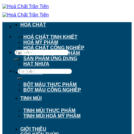
Chuyển
đến
nội
dung
HOÁ CHẤT
911 - 913 Nguyễn Trãi, Phường Chợ Lớn, TP.
HOÁ CHẤT TINH KHIẾT
Hồ Chí Minh
HOÁ MỸ PHẨM
HOÁ CHẤT CÔNG NGHIỆP
Tìm
HOÁ CHẤT THỰC PHẨM
kiếm:
SẢN PHẨM ỨNG DỤNG
HẠT NHỰA
Tìm
BỘT MÀU
kiếm:
BỘT MÀU THỰC PHẨM
BỘT MÀU CÔNG NGHIỆP
TINH MÙI
TINH MÙI THỰC PHẨM
TINH MÙI HOÁ MỸ PHẨM
GIỚI THIỆU