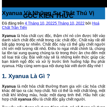
Xyanua Và Những Sự Thật Thú Vị
GÓC KIẾN THỨC
Đã đăng trên
4 Tháng 10, 2022
5 Tháng 10, 2022
bởi
Hoá
Chất Trần Tiến
Xyanua
là hóa chất cực độc, thậm chí nó còn được liệt vào
danh sách chất độc nhất trong các chất độc. Chất này rất dễ
bắt gặp trong tự nhiên. Chất độc này có thể gây chết người
chỉ với một lượng rất nhỏ. Điều lo ngại nhất chính là, chúng
lại tồn tại xung quang chúng ta từ trong thức ăn cho đến một
số loại trái cây. Bài viết này sẽ là những kiến thức giúp các
bạn tránh ngộ độc và xử lý trước tình huống hấp thụ phải
xyanua. Hãy cùng xem qua nội dung bài viết dưới đây nhé !
1. Xyanua Là Gì ?
Xyanua
là một hóa chất thường tham gia với các hóa chất
khác để tạo ra các hợp chất. Nó có thể là một chất lỏng, một
chất khí không màu, hoặc một dạng tinh thể. Hầu hết các
hợp chất
xyanua
đều là chất độc gây chết người.