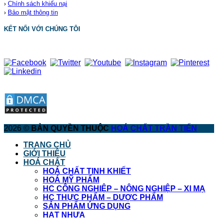
›
Chính sách khiếu nại
›
Bảo mật thông tin
KẾT NỐI VỚI CHÚNG TÔI
2026 ©
BẢN QUYỀN THUỘC
HOÁ CHẤT TRẦN TIẾN
TRANG CHỦ
GIỚI THIỆU
HOÁ CHẤT
HOÁ CHẤT TINH KHIẾT
HOÁ MỸ PHẨM
HC CÔNG NGHIỆP – NÔNG NGHIỆP – XI MẠ
HC THỰC PHẨM – DƯỢC PHẨM
SẢN PHẨM ỨNG DỤNG
HẠT NHỰA