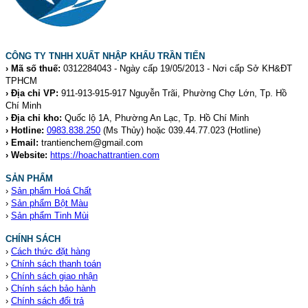
CÔNG TY TNHH XUẤT NHẬP KHẨU TRẦN TIẾN
› Mã số thuế:
0312284043 - Ngày cấp 19/05/2013 - Nơi cấp Sở KH&ĐT
TPHCM
› Địa chỉ VP:
911-913-915-917 Nguyễn Trãi, Phường Chợ Lớn, Tp. Hồ
Chí Minh
› Địa chỉ kho:
Quốc lộ 1A, Phường An Lạc, Tp. Hồ Chí Minh
› Hotline:
0983.838.250
(Ms Thủy) hoặc 039.44.77.023
(Hotline)
› Email:
trantienchem@gmail.com
› Website:
https://hoachattrantien.com
SẢN PHẨM
›
Sản phẩm Hoá Chất
›
Sản phẩm Bột Màu
›
Sản phẩm Tinh Mùi
CHÍNH SÁCH
›
Cách thức đặt hàng
›
Chính sách thanh toán
›
Chính sách giao nhận
›
Chính sách bảo hành
›
Chính sách đổi trả