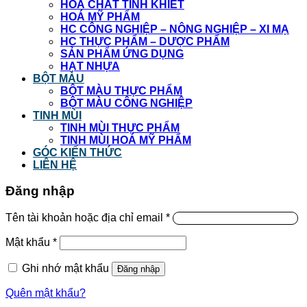
HOÁ CHẤT TINH KHIẾT
HOÁ MỸ PHẨM
HC CÔNG NGHIỆP – NÔNG NGHIỆP – XI MẠ
HC THỰC PHẨM – DƯỢC PHẨM
SẢN PHẨM ỨNG DỤNG
HẠT NHỰA
BỘT MÀU
BỘT MÀU THỰC PHẨM
BỘT MÀU CÔNG NGHIỆP
TINH MÙI
TINH MÙI THỰC PHẨM
TINH MÙI HOÁ MỸ PHẨM
GÓC KIẾN THỨC
LIÊN HỆ
Đăng nhập
Tên tài khoản hoặc địa chỉ email
*
Mật khẩu
*
Ghi nhớ mật khẩu
Đăng nhập
Quên mật khẩu?