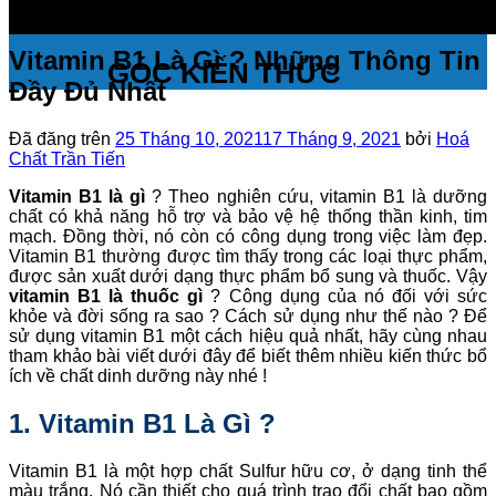
Vitamin B1 Là Gì ? Những Thông Tin
GÓC KIẾN THỨC
Đầy Đủ Nhất
Đã đăng trên
25 Tháng 10, 2021
17 Tháng 9, 2021
bởi
Hoá
Chất Trần Tiến
Vitamin B1 là gì
? Theo nghiên cứu, vitamin B1 là dưỡng
chất có khả năng hỗ trợ và bảo vệ hệ thống thần kinh, tim
mạch. Đồng thời, nó còn có công dụng trong việc làm đẹp.
Vitamin B1 thường được tìm thấy trong các loại thực phẩm,
được sản xuất dưới dạng thực phẩm bổ sung và thuốc. Vậy
vitamin B1 là thuốc gì
? Công dụng của nó đối với sức
khỏe và đời sống ra sao ? Cách sử dụng như thế nào ? Để
sử dụng vitamin B1 một cách hiệu quả nhất, hãy cùng nhau
tham khảo bài viết dưới đây để biết thêm nhiều kiến thức bổ
ích về chất dinh dưỡng này nhé !
1. Vitamin B1 Là Gì ?
Vitamin B1 là một hợp chất Sulfur hữu cơ, ở dạng tinh thể
màu trắng. Nó cần thiết cho quá trình trao đổi chất bao gồm