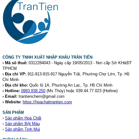
CÔNG TY TNHH XUẤT NHẬP KHẨU TRẦN TIẾN
› Mã số thuế:
0312284043 - Ngày cấp 19/05/2013 - Nơi cấp Sở KH&ĐT
TPHCM
› Địa chỉ VP:
911-913-915-917 Nguyễn Trãi, Phường Chợ Lớn, Tp. Hồ
Chí Minh
› Địa chỉ kho:
Quốc lộ 1A, Phường An Lạc, Tp. Hồ Chí Minh
› Hotline:
0983.838.250
(Ms Thủy) hoặc 039.44.77.023
(Hotline)
› Email:
trantienchem@gmail.com
› Website:
https://hoachattrantien.com
SẢN PHẨM
›
Sản phẩm Hoá Chất
›
Sản phẩm Bột Màu
›
Sản phẩm Tinh Mùi