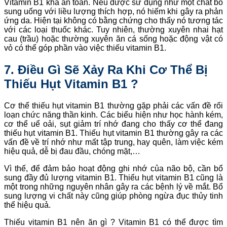
Vitamin B1 khá an toàn. Nếu được sử dụng như một chất bổ
sung uống với liều lượng thích hợp, nó hiếm khi gây ra phản
ứng da. Hiện tại không có bằng chứng cho thấy nó tương tác
với các loại thuốc khác. Tuy nhiên, thường xuyên nhai hạt
cau (trầu) hoặc thường xuyên ăn cá sống hoặc động vật có
vỏ có thể góp phần vào việc thiếu vitamin B1.
7. Điều Gì Sẽ Xảy Ra Khi Cơ Thể Bị
Thiếu Hụt Vitamin B1 ?
Cơ thể thiếu hụt vitamin B1 thường gặp phải các vấn đề rối
loạn chức năng thần kinh. Các biểu hiện như học hành kém,
cơ thể uể oải, sụt giảm trí nhớ đang cho thấy cơ thể đang
thiếu hụt vitamin B1. Thiếu hụt vitamin B1 thường gây ra các
vấn đề về trí nhớ như mất tập trung, hay quên, làm việc kém
hiệu quả, dễ bị đau đầu, chóng mặt,…
Vì thế, để đảm bảo hoạt động ghi nhớ của não bộ, cần bổ
sung đầy đủ lượng vitamin B1. Thiếu hụt vitamin B1 cũng là
một trong những nguyên nhân gây ra các bệnh lý về mắt. Bổ
sung lượng vi chất này cũng giúp phòng ngừa đục thủy tinh
thể hiệu quả.
Thiếu vitamin B1 nên ăn gì ? Vitamin B1 có thể được tìm