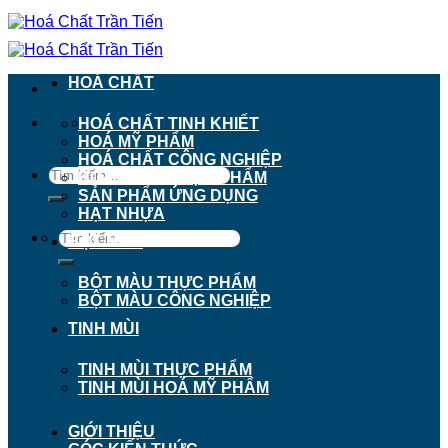
Chuyển
đến
nội
dung
HOÁ CHẤT
911 - 913 Nguyễn Trãi, Phường Chợ Lớn, TP.
HOÁ CHẤT TINH KHIẾT
Hồ Chí Minh
HOÁ MỸ PHẨM
HOÁ CHẤT CÔNG NGHIỆP
Tìm
HOÁ CHẤT THỰC PHẨM
kiếm:
SẢN PHẨM ỨNG DỤNG
HẠT NHỰA
Tìm
BỘT MÀU
kiếm:
BỘT MÀU THỰC PHẨM
BỘT MÀU CÔNG NGHIỆP
TINH MÙI
TINH MÙI THỰC PHẨM
TINH MÙI HOÁ MỸ PHẨM
GIỚI THIỆU