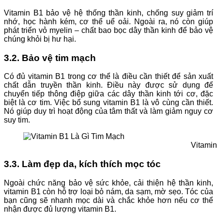
Vitamin B1 bảo vệ hệ thống thần kinh, chống suy giảm trí
nhớ, học hành kém, cơ thể uể oải. Ngoài ra, nó còn giúp
phát triển vỏ myelin – chất bao bọc dây thần kinh để bảo vệ
chúng khỏi bị hư hại.
3.2. Bảo vệ tim mạch
Có đủ vitamin B1 trong cơ thể là điều cần thiết để sản xuất
chất dẫn truyền thần kinh. Điều này được sử dụng để
chuyển tiếp thông điệp giữa các dây thần kinh tới cơ, đặc
biệt là cơ tim. Việc bổ sung vitamin B1 là vô cùng cần thiết.
Nó giúp duy trì hoạt động của tâm thất và làm giảm nguy cơ
suy tim.
Vitami
3.3. Làm đẹp da, kích thích mọc tóc
Ngoài chức năng bảo vệ sức khỏe, cải thiện hệ thần kinh,
vitamin B1 còn hỗ trợ loại bỏ nám, da sạm, mờ sẹo. Tóc của
bạn cũng sẽ nhanh mọc dài và chắc khỏe hơn nếu cơ thể
nhận được đủ lượng vitamin B1.