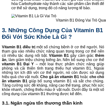
hóa Carbohydrate này thành các sản phẩm cần thiết để
cơ thể sử dụng, trong đó có năng lượng tế bào.
Vitamin B1 Đóng Vai Trò Qu
3. Những Công Dụng Của Vitamin B1
Đối Với Sức Khỏe Là Gì ?
Vitamin B1 điều trị
một số chứng bệnh ở cơ thể người. Nó
tham gia vào nhiều chức năng quan trọng trong cơ thể nên
có nhiều tác dụng nổi bật.
Vitamin B1
gây cảm giác
thèm
ăn
, làm giảm triệu chứng biếng ăn. Nên bổ sung cho cơ thể
vitamin B1 Đại Y
– một loại thực phẩm chức năng giúp
phòng và cải thiện tình trạng thiếu hụt vitamin B1. Ngoài
những lợi ích đối với cơ thể người, nó còn được sử dụng
hiệu quả cho vật nuôi.
Cho gà ăn vitamin B1
hoặc
cho chó
ăn vitamin B1
giúp bổ sung vitamin B1 và sắt cho chúng.
Tăng cường sức đề kháng, nâng cao thể trạng, phục hồi sức
khỏe nhanh, chống thiếu máu ở vật nuôi. Dưới đây là một số
công dụng của vitamin B1 thường được kể đến.
3.1. Ngăn ngừa tổn thương thần kinh