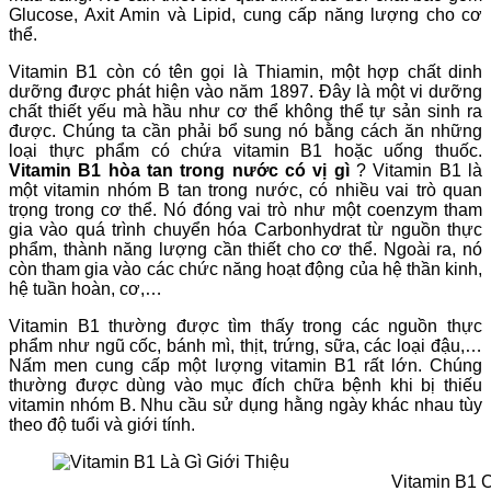
Glucose, Axit Amin và Lipid, cung cấp năng lượng cho cơ
thể.
Vitamin B1 còn có tên gọi là Thiamin, một hợp chất dinh
dưỡng được phát hiện vào năm 1897. Đây là một vi dưỡng
chất thiết yếu mà hầu như cơ thể không thể tự sản sinh ra
được. Chúng ta cần phải bổ sung nó bằng cách ăn những
loại thực phẩm có chứa vitamin B1 hoặc uống thuốc.
Vitamin B1 hòa tan trong nước có vị gì
? Vitamin B1 là
một vitamin nhóm B tan trong nước, có nhiều vai trò quan
trọng trong cơ thể. Nó đóng vai trò như một coenzym tham
gia vào quá trình chuyển hóa Carbonhydrat từ nguồn thực
phẩm, thành năng lượng cần thiết cho cơ thể. Ngoài ra, nó
còn tham gia vào các chức năng hoạt động của hệ thần kinh,
hệ tuần hoàn, cơ,…
Vitamin B1 thường được tìm thấy trong các nguồn thực
phẩm như ngũ cốc, bánh mì, thịt, trứng, sữa, các loại đậu,…
Nấm men cung cấp một lượng vitamin B1 rất lớn. Chúng
thường được dùng vào mục đích chữa bệnh khi bị thiếu
vitamin nhóm B. Nhu cầu sử dụng hằng ngày khác nhau tùy
theo độ tuổi và giới tính.
Vitamin B1 