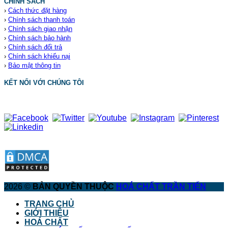
CHÍNH SÁCH
›
Cách thức đặt hàng
›
Chính sách thanh toán
›
Chính sách giao nhận
›
Chính sách bảo hành
›
Chính sách đổi trả
›
Chính sách khiếu nại
›
Bảo mật thông tin
KẾT NỐI VỚI CHÚNG TÔI
2026 ©
BẢN QUYỀN THUỘC
HOÁ CHẤT TRẦN TIẾN
TRANG CHỦ
GIỚI THIỆU
HOÁ CHẤT