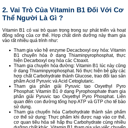
2. Vai Trò Của Vitamin B1 Đối Với Cơ
Thể Người Là Gì ?
Vitamin B1 có vai trò quan trọng trong sự phát triển và hoạt
động sống của cơ thể. Hợp chất dinh dưỡng này tham gia
vào rất nhiều quá trình như:
Tham gia vào hệ enzyme Decacboxyl oxy hóa: Vitamin
B1 chuyển hóa ở dạng Thiaminpyrophosphat, thực
hiện Decarboxyl oxy hóa các Ctoaxit.
Tham gia chuyển hóa đường: Vitamin B1 lúc này cũng
ở dạng Thiaminpyrophosphat. Nó thực hiện bẻ gãy các
hợp chất Carbohydrate thành Glucose, trao đổi tạo sản
phẩm Acid Pyruvic và Acid Cetoglutaric.
Tham gia phân giải Pyruvic tạo Oxyethyl Pyro
Phosphat: Vitamin B1 ở dạng Pyrophosphate tham gia
phân giải Pyruvic tạo Oxyethyl Pyro Phosphat. Liên
quan đến con đường tổng hợp ATP và GTP cho tế bào
sử dụng.
Tham gia chuyển hóa Carbohydrate thành sản phẩm
cơ thể sử dụng: Thực phẩm khi được nạp vào cơ thể,
cơ quan tiêu hóa sẽ hấp thu Carbohydrate cùng nhiều
dưỡng chất khác. Vitamin B1 tham gia vào việc chuyển