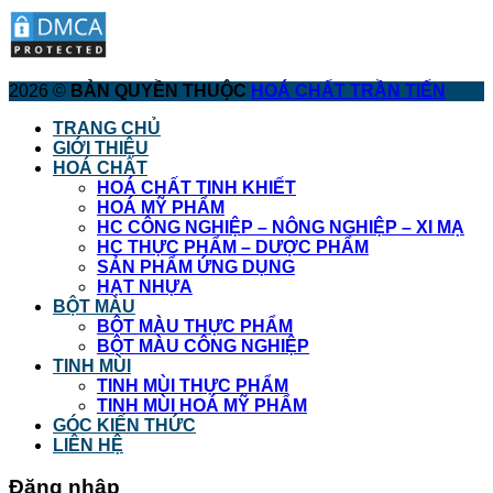
2026 ©
BẢN QUYỀN THUỘC
HOÁ CHẤT TRẦN TIẾN
TRANG CHỦ
GIỚI THIỆU
HOÁ CHẤT
HOÁ CHẤT TINH KHIẾT
HOÁ MỸ PHẨM
HC CÔNG NGHIỆP – NÔNG NGHIỆP – XI MẠ
HC THỰC PHẨM – DƯỢC PHẨM
SẢN PHẨM ỨNG DỤNG
HẠT NHỰA
BỘT MÀU
BỘT MÀU THỰC PHẨM
BỘT MÀU CÔNG NGHIỆP
TINH MÙI
TINH MÙI THỰC PHẨM
TINH MÙI HOÁ MỸ PHẨM
GÓC KIẾN THỨC
LIÊN HỆ
Đăng nhập