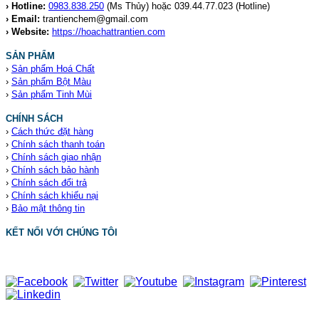
› Hotline:
0983.838.250
(Ms Thủy) hoặc 039.44.77.023
(Hotline)
› Email:
trantienchem@gmail.com
› Website:
https://hoachattrantien.com
SẢN PHẨM
›
Sản phẩm Hoá Chất
›
Sản phẩm Bột Màu
›
Sản phẩm Tinh Mùi
CHÍNH SÁCH
›
Cách thức đặt hàng
›
Chính sách thanh toán
›
Chính sách giao nhận
›
Chính sách bảo hành
›
Chính sách đổi trả
›
Chính sách khiếu nại
›
Bảo mật thông tin
KẾT NỐI VỚI CHÚNG TÔI