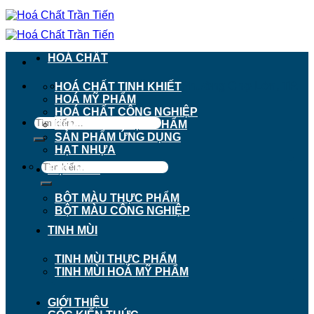
Chuyển
đến
nội
dung
HOÁ CHẤT
911 - 913 Nguyễn Trãi, Phường Chợ Lớn, TP.
HOÁ CHẤT TINH KHIẾT
Hồ Chí Minh
HOÁ MỸ PHẨM
HOÁ CHẤT CÔNG NGHIỆP
Tìm
HOÁ CHẤT THỰC PHẨM
kiếm:
SẢN PHẨM ỨNG DỤNG
HẠT NHỰA
Tìm
BỘT MÀU
kiếm:
BỘT MÀU THỰC PHẨM
BỘT MÀU CÔNG NGHIỆP
TINH MÙI
TINH MÙI THỰC PHẨM
TINH MÙI HOÁ MỸ PHẨM
GIỚI THIỆU