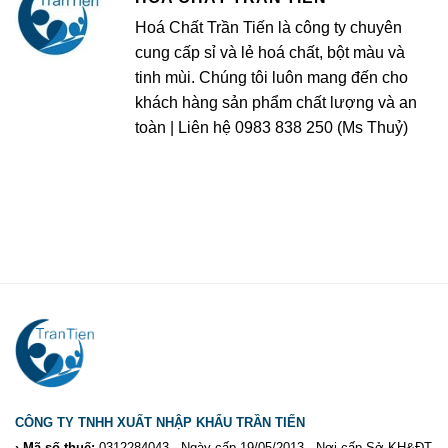
Hoá Chất Trần Tiến là công ty chuyên
cung cấp sỉ và lẻ hoá chất, bột màu và
tinh mùi. Chúng tôi luôn mang đến cho
khách hàng sản phẩm chất lượng và an
toàn | Liên hệ 0983 838 250 (Ms Thuỷ)
CÔNG TY TNHH XUẤT NHẬP KHẨU TRẦN TIẾN
› Mã số thuế:
0312284043 - Ngày cấp 19/05/2013 - Nơi cấp Sở KH&ĐT