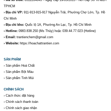
TPHCM
› Địa chỉ VP:
911-913-915-917 Nguyễn Trãi, Phường Chợ Lớn, Tp. Hồ
Chí Minh
› Địa chỉ kho:
Quốc lộ 1A, Phường An Lạc, Tp. Hồ Chí Minh
› Hotline:
0983.838.250
(Ms Thủy) hoặc 039.44.77.023
(Hotline)
› Email:
trantienchem@gmail.com
› Website:
https://hoachattrantien.com
SẢN PHẨM
›
Sản phẩm Hoá Chất
›
Sản phẩm Bột Màu
›
Sản phẩm Tinh Mùi
CHÍNH SÁCH
›
Cách thức đặt hàng
›
Chính sách thanh toán
›
Chính sách giao nhận