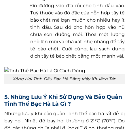
Đổ đường vào đĩa rồi cho tinh dầu vào.
Tuỳ thuộc vào độ đặc của hỗn hợp tẩy tế
bào chết mà bạn muốn cho nhiều hay ít
tinh dầu. Sau đó cho hỗn hợp vào hũ
chứa son dưỡng môi. Thoa một lượng
nhỏ lên môi và chà xát nhẹ nhàng để tẩy
tế bào chết. Cuối cùng, lau sạch dung
dịch tẩy tế bào chết bằng một mảnh vải.
Xông Hơi Tinh Dầu Bạc Hà Bằng Máy Khuếch Tán
5. Những Lưu Ý Khi Sử Dụng Và Bảo Quản
Tinh Thể Bạc Hà Là Gì ?
Những lưu ý khi bảo quản: Tinh thể bạc hà rất dễ bị
bay hơi. Nhiệt độ bay hơi thường ở 21°C (70°F). Do
đó, các thùng chứa phải được giữ ở nơi thoáng mát