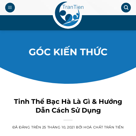
Chuyển
đến
nội
.
dung
GÓC KIẾN THỨC
Tinh Thể Bạc Hà Là Gì & Hướng
Dẫn Cách Sử Dụng
ĐÃ ĐĂNG TRÊN
25 THÁNG 10, 2021
BỞI
HOÁ CHẤT TRẦN TIẾN