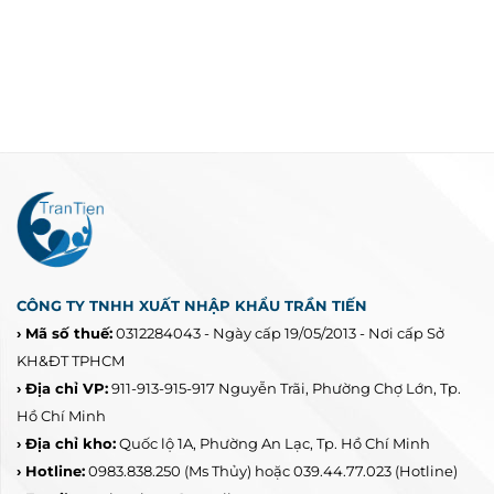
CÔNG TY TNHH XUẤT NHẬP KHẨU TRẦN TIẾN
› Mã số thuế:
0312284043 - Ngày cấp 19/05/2013 - Nơi cấp Sở
KH&ĐT TPHCM
› Địa chỉ VP:
911-913-915-917 Nguyễn Trãi, Phường Chợ Lớn, Tp.
Hồ Chí Minh
› Địa chỉ kho:
Quốc lộ 1A, Phường An Lạc, Tp. Hồ Chí Minh
› Hotline:
0983.838.250
(Ms Thủy) hoặc 039.44.77.023
(Hotline)