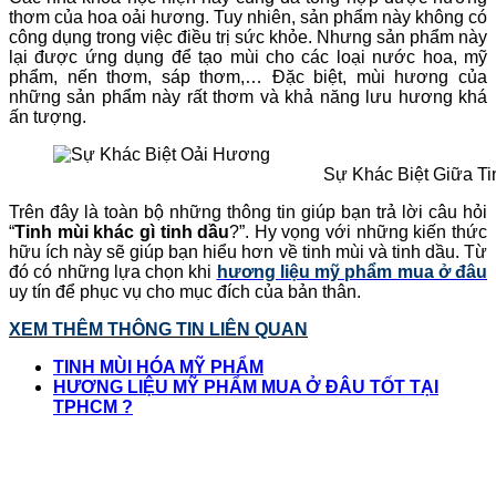
thơm của hoa oải hương. Tuy nhiên, sản phẩm này không có
công dụng trong việc điều trị sức khỏe. Nhưng sản phẩm này
lại được ứng dụng để tạo mùi cho các loại nước hoa, mỹ
phẩm, nến thơm, sáp thơm,… Đặc biệt, mùi hương của
những sản phẩm này rất thơm và khả năng lưu hương khá
ấn tượng.
Sự Khác Biệt Giữa T
Trên đây là toàn bộ những thông tin giúp bạn trả lời câu hỏi
“
Tinh mùi khác gì tinh dầu
?”. Hy vọng với những kiến thức
hữu ích này sẽ giúp bạn hiểu hơn về tinh mùi và tinh dầu. Từ
đó có những lựa chọn khi
hương liệu mỹ phẩm mua ở đâu
uy tín để phục vụ cho mục đích của bản thân.
XEM THÊM THÔNG TIN LIÊN QUAN
TINH MÙI HÓA MỸ PHẨM
HƯƠNG LIỆU MỸ PHẨM MUA Ở ĐÂU TỐT TẠI
TPHCM ?