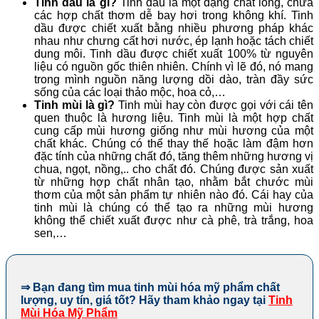
Tinh dầu là gì?
Tinh dầu là một dạng chất lỏng, chứa
các hợp chất thơm dễ bay hơi trong không khí. Tinh
dầu được chiết xuất bằng nhiều phương pháp khác
nhau như chưng cất hơi nước, ép lạnh hoặc tách chiết
dung môi. Tinh dầu được chiết xuất 100% từ nguyên
liệu có nguồn gốc thiên nhiên. Chính vì lẽ đó, nó mang
trong mình nguồn năng lượng dồi dào, tràn đầy sức
sống của các loại thảo mộc, hoa cỏ,…
Tinh mùi là gì?
Tinh mùi hay còn được gọi với cái tên
quen thuộc là hương liệu. Tinh mùi là một hợp chất
cung cấp mùi hương giống như mùi hương của một
chất khác. Chúng có thể thay thế hoặc làm đậm hơn
đặc tính của những chất đó, tăng thêm những hương vị
chua, ngọt, nồng,.. cho chất đó. Chúng được sản xuất
từ những hợp chất nhân tạo, nhằm bắt chước mùi
thơm của một sản phẩm tự nhiên nào đó. Cái hay của
tinh mùi là chúng có thể tạo ra những mùi hương
không thể chiết xuất được như cà phê, trà trắng, hoa
sen,…
⇒ Bạn đang tìm mua tinh mùi hóa mỹ phẩm chất
lượng, uy tín, giá tốt? Hãy tham khảo ngay tại
Tinh
Mùi Hóa Mỹ Phẩm