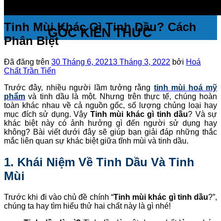
Tinh Mùi Khác Gì Tinh Dầu? Cách
GÓC KIẾN THỨC
Phân Biệt
Đã đăng trên
30 Tháng 6, 2021
3 Tháng 3, 2022
bởi
Hoá
Chất Trần Tiến
Trước đây, nhiều người lầm tưởng rằng
tinh mùi hoá mỹ
phẩm
và tinh dầu là một. Nhưng trên thực tế, chúng hoàn
toàn khác nhau về cả nguồn gốc, số lượng chủng loại hay
mục đích sử dụng. Vậy
Tinh mùi khác gì tinh dầu
? Và sự
khác biệt này có ảnh hưởng gì đến người sử dụng hay
không? Bài viết dưới đây sẽ giúp bạn giải đáp những thắc
mắc liên quan sự khác biệt giữa tĩnh mùi và tinh dầu.
1. Khái Niệm Về Tinh Dầu Và Tinh
Mùi
Trước khi đi vào chủ đề chính “
Tinh mùi khác gì tinh dầu
?”,
chúng ta hay tìm hiểu thử hai chất này là gì nhé!