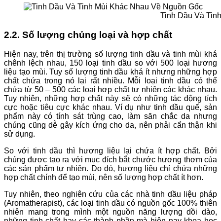
Tinh Dầu Và Tin
2.2. Số lượng chủng loại và hợp chất
Hiện nay, trên thị trường số lượng tinh dầu và tinh mùi khá
chênh lệch nhau, 150 loại tinh dầu so với 500 loại hương
liệu tạo mùi. Tuy số lượng tinh dầu khá ít nhưng những hợp
chất chứa trong nó lại rất nhiều. Mỗi loại tinh dầu có thể
chứa từ 50 – 500 các loại hợp chất tự nhiên các khác nhau.
Tuy nhiên, những hợp chất này sẽ có những tác động tích
cực hoặc tiêu cực khác nhau. Ví dụ như tinh dầu quế, sản
phẩm này có tính sát trùng cao, làm săn chắc da nhưng
chúng cũng dễ gây kích ứng cho da, nên phải cẩn thận khi
sử dụng.
So với tinh dầu thì hương liệu lại chứa ít hợp chất. Bởi
chúng được tạo ra với mục đích bắt chước hương thơm của
các sản phẩm tự nhiên. Do đó, hương liệu chỉ chứa những
hợp chất chính để tạo mùi, nên số lượng hợp chất ít hơn.
Tuy nhiên, theo nghiên cứu của các nhà tinh dầu liệu pháp
(Aromatherapist), các loại tinh dầu có nguồn gốc 100% thiên
nhiên mang trong mình một nguồn năng lượng dồi dào,
những tinh chất hay các thành phần mà hiện nay khoa học