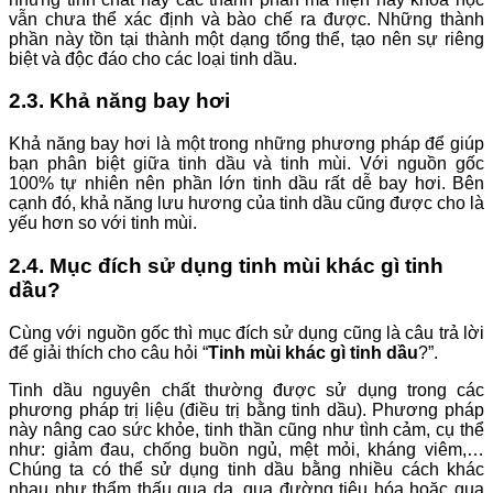
vẫn chưa thể xác định và bào chế ra được. Những thành
phần này tồn tại thành một dạng tổng thể, tạo nên sự riêng
biệt và độc đáo cho các loại tinh dầu.
2.3. Khả năng bay hơi
Khả năng bay hơi là một trong những phương pháp để giúp
bạn phân biệt giữa tinh dầu và tinh mùi. Với nguồn gốc
100% tự nhiên nên phần lớn tinh dầu rất dễ bay hơi. Bên
cạnh đó, khả năng lưu hương của tinh dầu cũng được cho là
yếu hơn so với tinh mùi.
2.4. Mục đích sử dụng tinh mùi khác gì tinh
dầu?
Cùng với nguồn gốc thì mục đích sử dụng cũng là câu trả lời
để giải thích cho câu hỏi “
Tinh mùi khác gì tinh dầu
?”.
Tinh dầu nguyên chất thường được sử dụng trong các
phương pháp trị liệu (điều trị bằng tinh dầu). Phương pháp
này nâng cao sức khỏe, tinh thần cũng như tình cảm, cụ thể
như: giảm đau, chống buồn ngủ, mệt mỏi, kháng viêm,…
Chúng ta có thể sử dụng tinh dầu bằng nhiều cách khác
nhau như thẩm thấu qua da, qua đường tiêu hóa hoặc qua