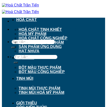
Chuyển
đến
nội
dung
HOÁ CHẤT
911 - 913 Nguyễn Trãi, Phường Chợ Lớn, TP.
HOÁ CHẤT TINH KHIẾT
Hồ Chí Minh
HOÁ MỸ PHẨM
HOÁ CHẤT CÔNG NGHIỆP
Tìm
HOÁ CHẤT THỰC PHẨM
kiếm:
SẢN PHẨM ỨNG DỤNG
HẠT NHỰA
Tìm
BỘT MÀU
kiếm:
BỘT MÀU THỰC PHẨM
BỘT MÀU CÔNG NGHIỆP
TINH MÙI
TINH MÙI THỰC PHẨM
TINH MÙI HOÁ MỸ PHẨM
GIỚI THIỆU