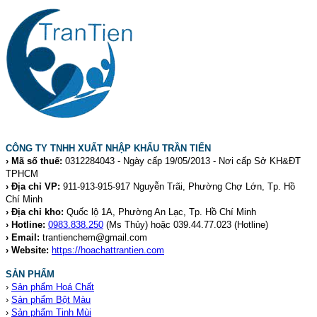
CÔNG TY TNHH XUẤT NHẬP KHẨU TRẦN TIẾN
› Mã số thuế:
0312284043 - Ngày cấp 19/05/2013 - Nơi cấp Sở KH&ĐT
TPHCM
› Địa chỉ VP:
911-913-915-917 Nguyễn Trãi, Phường Chợ Lớn, Tp. Hồ
Chí Minh
› Địa chỉ kho:
Quốc lộ 1A, Phường An Lạc, Tp. Hồ Chí Minh
› Hotline:
0983.838.250
(Ms Thủy) hoặc 039.44.77.023
(Hotline)
› Email:
trantienchem@gmail.com
› Website:
https://hoachattrantien.com
SẢN PHẨM
›
Sản phẩm Hoá Chất
›
Sản phẩm Bột Màu
›
Sản phẩm Tinh Mùi