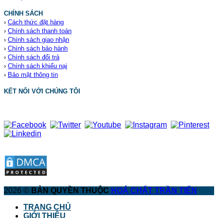
CHÍNH SÁCH
›
Cách thức đặt hàng
›
Chính sách thanh toán
›
Chính sách giao nhận
›
Chính sách bảo hành
›
Chính sách đổi trả
›
Chính sách khiếu nại
›
Bảo mật thông tin
KẾT NỐI VỚI CHÚNG TÔI
2026 ©
BẢN QUYỀN THUỘC
HOÁ CHẤT TRẦN TIẾN
TRANG CHỦ
GIỚI THIỆU