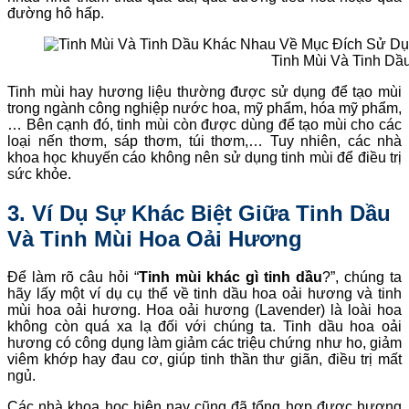
đường hô hấp.
Tinh Mùi Và Tinh D
Tinh mùi hay hương liệu thường được sử dụng để tạo mùi
trong ngành công nghiệp nước hoa, mỹ phẩm, hóa mỹ phẩm,
… Bên cạnh đó, tinh mùi còn được dùng để tạo mùi cho các
loại nến thơm, sáp thơm, túi thơm,… Tuy nhiên, các nhà
khoa học khuyến cáo không nên sử dụng tinh mùi để điều trị
sức khỏe.
3. Ví Dụ Sự Khác Biệt Giữa Tinh Dầu
Và Tinh Mùi Hoa Oải Hương
Để làm rõ câu hỏi “
Tinh mùi khác gì tinh dầu
?”, chúng ta
hãy lấy một ví dụ cụ thể về tinh dầu hoa oải hương và tinh
mùi hoa oải hương. Hoa oải hương (Lavender) là loài hoa
không còn quá xa lạ đối với chúng ta. Tinh dầu hoa oải
hương có công dụng làm giảm các triệu chứng như ho, giảm
viêm khớp hay đau cơ, giúp tinh thần thư giãn, điều trị mất
ngủ.
Các nhà khoa học hiện nay cũng đã tổng hợp được hương