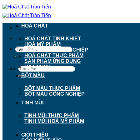
Chuyển
đến
nội
dung
HOÁ CHẤT
911 - 913 Nguyễn Trãi, Phường Chợ Lớn, TP. H
HOÁ CHẤT TINH KHIẾT
HOÁ MỸ PHẨM
Tìm
HOÁ CHẤT CÔNG NGHIỆP
kiếm:
HOÁ CHẤT THỰC PHẨM
SẢN PHẨM ỨNG DỤNG
HẠT NHỰA
Tìm
kiếm:
BỘT MÀU
BỘT MÀU THỰC PHẨM
BỘT MÀU CÔNG NGHIỆP
TINH MÙI
TINH MÙI THỰC PHẨM
TINH MÙI HOÁ MỸ PHẨM
GIỚI THIỆU