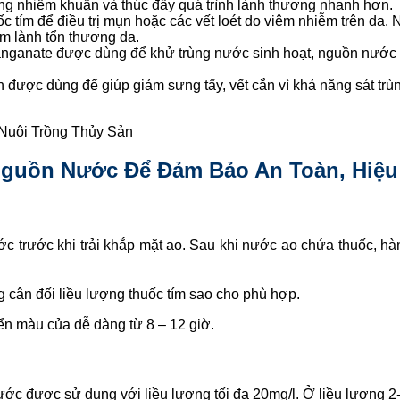
năng nhiễm khuẩn và thúc đẩy quá trình lành thương nhanh hơn.
c tím để điều trị mụn hoặc các vết loét do viêm nhiễm trên da.
àm lành tổn thương da.
ganate được dùng để khử trùng nước sinh hoạt, nguồn nước bị 
òn được dùng để giúp giảm sưng tấy, vết cắn vì khả năng sát tr
Nuôi Trồng Thủy Sản
Nguồn Nước Để Đảm Bảo An Toàn, Hiệ
ớc trước khi trải khắp mặt ao. Sau khi nước ao chứa thuốc, 
cân đối liều lượng thuốc tím sao cho phù hợp.
n màu của dễ dàng từ 8 – 12 giờ.
c được sử dụng với liều lượng tối đa 20mg/l. Ở liều lượng 2-4