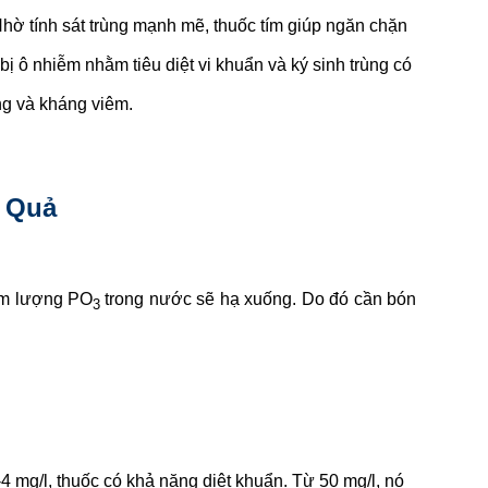
 Nhờ tính sát trùng mạnh mẽ, thuốc tím giúp ngăn chặn
ô nhiễm nhằm tiêu diệt vi khuẩn và ký sinh trùng có
ùng và kháng viêm.
u Quả
hàm lượng PO
trong nước sẽ hạ xuống. Do đó cần bón
3
 mg/l, thuốc có khả năng diệt khuẩn. Từ 50 mg/l, nó