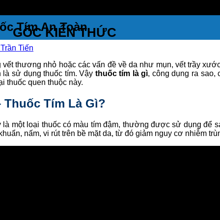
ốc Tím An Toàn
GÓC KIẾN THỨC
Trần Tiến
vết thương nhỏ hoặc các vấn đề về da như mụn, vết trầy xước,
 là sử dụng thuốc tím. Vậy
thuốc tím là gì
, công dụng ra sao,
ại thuốc quen thuộc này.
– Thuốc Tím Là Gì?
 là một loại thuốc có màu tím đậm, thường được sử dụng để sá
khuẩn, nấm, vi rút trên bề mặt da, từ đó giảm nguy cơ nhiễm trù