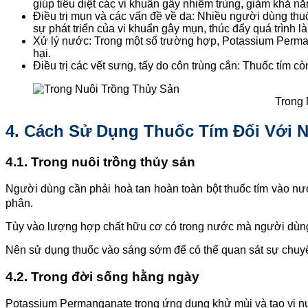
giúp tiêu diệt các vi khuẩn gây nhiễm trùng, giảm khả 
Điều trị mụn và các vấn đề về da: Nhiều người dùng thuố
sự phát triển của vi khuẩn gây mụn, thúc đẩy quá trình l
Xử lý nước: Trong một số trường hợp, Potassium Perman
hại.
Điều trị các vết sưng, tấy do côn trùng cắn: Thuốc tím c
Trong 
4. Cách Sử Dụng Thuốc Tím Đối Với 
4.1. Trong nuôi trồng thủy sản
Người dùng cần phải hoà tan hoàn toàn bột thuốc tím vào nư
phân.
Tùy vào lượng hợp chất hữu cơ có trong nước mà người dùng 
Nên sử dụng thuốc vào sáng sớm để có thể quan sát sự chuyể
4.2. Trong đời sống hằng ngày
Potassium Permanganate trong ứng dụng khử mùi và tạo vị nướ