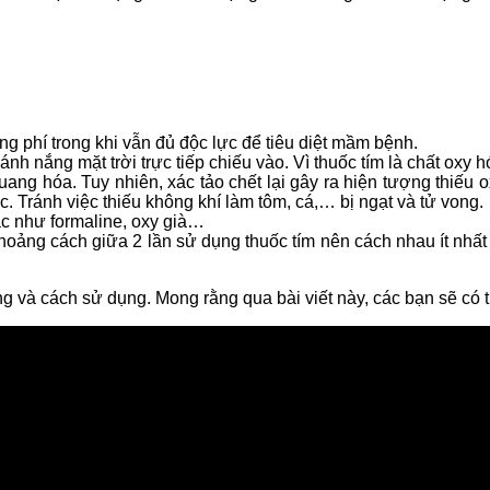
ng phí trong khi vẫn đủ độc lực để tiêu diệt mầm bệnh.
nh nắng mặt trời trực tiếp chiếu vào. Vì thuốc tím là chất oxy 
uang hóa. Tuy nhiên, xác tảo chết lại gây ra hiện tượng thiếu 
. Tránh việc thiếu không khí làm tôm, cá,… bị ngạt và tử vong.
ác như formaline, oxy già…
khoảng cách giữa 2 lần sử dụng thuốc tím nên cách nhau ít nhấ
ng và cách sử dụng. Mong rằng qua bài viết này, các bạn sẽ có 