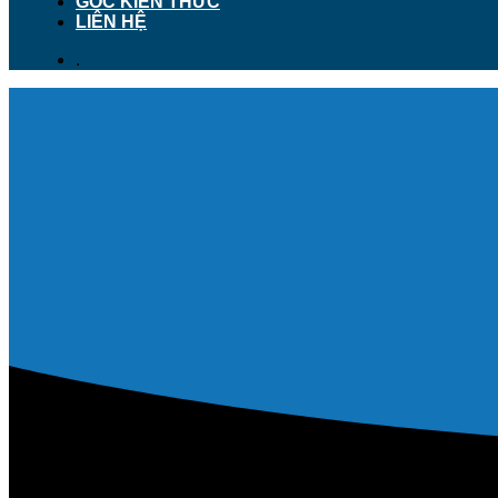
GÓC KIẾN THỨC
LIÊN HỆ
.