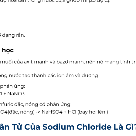
 độ hòa tan trong nước 35,9 g/100 ml (25 độ C).
ở dạng rắn.
a học
ại muối của axit mạnh và bazơ mạnh, nên nó mang tính tr
rong nước tạo thành các ion âm và dương
 phản ứng:
Cl + NaNO3
nfuric đặc, nóng có phản ứng:
SO4(đặc, nóng) -> NaHSO4 + HCl (bay hơi lên )
hân Tử Của Sodium Chloride Là Gì