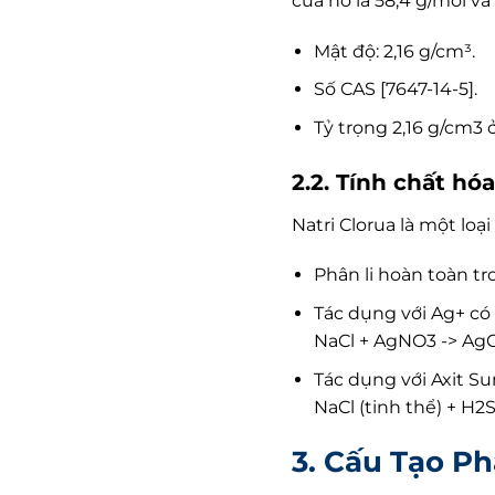
của nó là 58,4 g/mol và
Mật độ: 2,16 g/cm³.
Số CAS [7647-14-5].
Tỷ trọng 2,16 g/cm3 
2.2. Tính chất hó
Natri Clorua là một lo
Phân li hoàn toàn t
Tác dụng với Ag+ có
NaCl + AgNO3 -> Ag
Tác dụng với Axit Su
NaCl (tinh thể) + H2
3. Cấu Tạo P