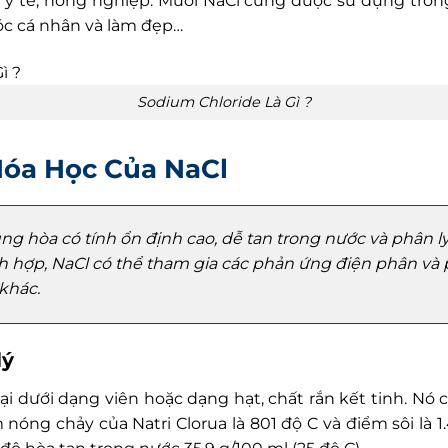
ị, y tế, nông nghiệp. Muối NaCl cũng được sử dụng tro
c cá nhân và làm đẹp…
Sodium Chloride Là Gì ?
 Hóa Học Của NaCl
ng hòa có tính ổn định cao, dễ tan trong nước và phân ly 
ch hợp, NaCl có thể tham gia các phản ứng điện phân và 
khác.
lý
ại dưới dạng viên hoặc dạng hạt, chất rắn kết tinh. Nó
nóng chảy của Natri Clorua là 801 độ C và điểm sôi là 1