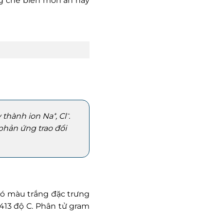
ng chế biến món ăn hay
thành ion Na⁺, Cl⁻.
phản ứng trao đổi
 có màu trắng đặc trưng
.413 độ C. Phân tử gram