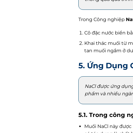
Trong Công nghiệp
Na
Cô đặc nước biển bằ
Khai thác muối từ 
tan muối ngầm ở dướ
5. Ứng Dụng C
NaCl được ứng dụng r
phẩm và nhiều ngành
5.1. Trong công n
Muối NaCl này được 