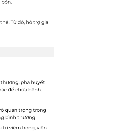
 bón.
hể. Từ đó, hỗ trợ gia
t thương, pha huyết
khác để chữa bệnh.
trò quan trọng trong
ng bình thường.
 trị viêm họng, viên