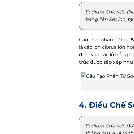
Sodium Chloride (NaC
bằng liên kết ion, t
Cấu trúc phân tử của
S
là các ion clorua lớn h
điền vào các lỗ hổng b
trúc được sắp xếp như 
4. Điều Chế 
Sodium Chloride đượ
thông qua quá trình 