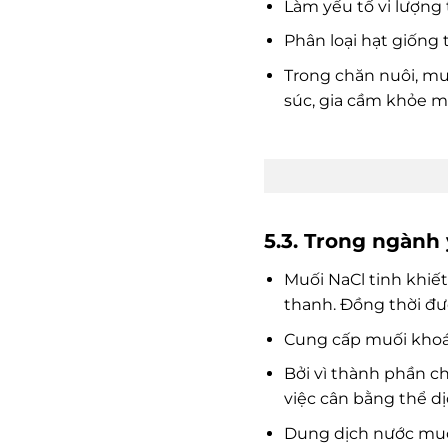
Làm yếu tố vi lượng 
Phân loại hạt giống 
Trong chăn nuôi, muố
súc, gia cầm khỏe mạ
5.3. Trong ngành 
Muối NaCl tinh khiế
thanh. Đồng thời đư
Cung cấp muối khoán
Bởi vì thành phần ch
việc cân bằng thể d
Dung dịch nước muối