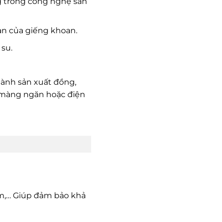
ng trong công nghệ sản
an của giếng khoan.
 su.
gành sản xuất đồng,
ó màng ngăn hoặc điện
ầm,… Giúp đảm bảo khả