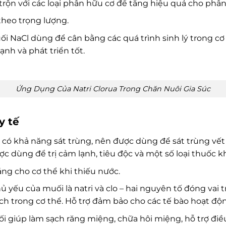
trộn với các loại phân hữu cơ để tăng hiệu quả cho phân
theo trọng lượng.
i NaCl dùng để cân bằng các quá trình sinh lý trong cơ t
nh và phát triển tốt.
Ứng Dụng Của Natri Clorua Trong Chăn Nuôi Gia Súc
y tế
t có khả năng sát trùng, nên được dùng để sát trùng vế
ợc dùng để trị cảm lạnh, tiêu độc và một số loại thuốc 
g cho cơ thể khi thiếu nước.
ủ yếu của muối là natri và clo – hai nguyên tố đóng vai 
ịch trong cơ thể. Hỗ trợ đảm bảo cho các tế bào hoạt độ
 giúp làm sạch răng miệng, chữa hôi miệng, hỗ trợ điều