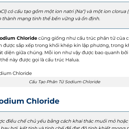
l) có cấu tạo gồm một ion natri (Na⁺) và một ion clorua (C
ạo thành mạng tinh thể bền vững và ổn định.
odium Chloride
cũng giống như cấu trúc phân tử của c
ơn được sắp xếp trong khối khép kín lập phương, trong kh
át diện giữa chúng. Mỗi ion như vậy được bao quanh bởi 6
thế này được gọi là cấu trúc Halua.
Cấu Tạo Phân Tử Sodium Chloride
Sodium Chloride
c điều chế chủ yếu bằng cách khai thác muối mỏ hoặc 
bay hơi, kết tinh và tinh chế để đạt độ tinh khiết mong