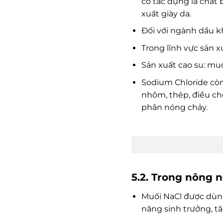
có tác dụng là chất
xuất giày da.
Đối với ngành dầu k
Trong lĩnh vực sản x
Sản xuất cao su: mu
Sodium Chloride còn
nhôm, thép, điều c
phân nóng chảy.
5.2. Trong nông n
Muối NaCl được dùng
năng sinh trưởng, tă