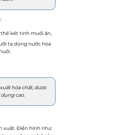
:
thể kết tinh muối ăn,
ười ta dùng nước hòa
muối.
 xuất hóa chất, dược
 dụng cao.
n xuất. Điển hình như