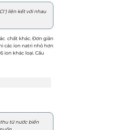
l⁻) liên kết với nhau
ác chất khác. Đơn giản
i các ion natri nhỏ hơn
 ion khác loại. Cấu
thu từ nước biển
 muốn.