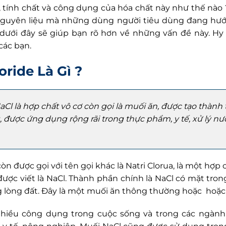
, tính chất và công dụng của hóa chất này như thế nào ?
nguyên liệu mà những dùng người tiêu dùng đang hướ
viết dưới đây sẽ giúp bạn rõ hơn về những vấn đề này. H
các bạn.
oride Là Gì ?
l là hợp chất vô cơ còn gọi là muối ăn, được tạo thành từ
, được ứng dụng rộng rãi trong thực phẩm, y tế, xử lý n
òn được gọi với tên gọi khác là Natri Clorua, là một hợp
được viết là NaCl. Thành phần chính là NaCl có mặt tro
 lòng đất. Đây là một muối ăn thông thường hoặc hoặc h
hiều công dụng trong cuộc sống và trong các ngành