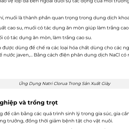
 bảo vệ lớp da bên ngoài dưới sự tác động của môi trườ
hí, muối là thành phần quan trọng trong dung dịch kho
uất cao su, muối có tác dụng ăn mòn giúp làm trắng cao
ối có tác dụng ăn mòn, làm trắng cao su.
 được dùng để chế ra các loại hóa chất dùng cho các n
hế nước javen,… Bằng cách điện phân dung dịch NaCl c
Ứng Dụng Natri Clorua Trong Sản Xuất Giày
ghiệp và trồng trọt
 để cân bằng các quá trình sinh lý trong gia súc, gia c
ng trưởng, đồng thời giảm bệnh tật cho vật nuôi.