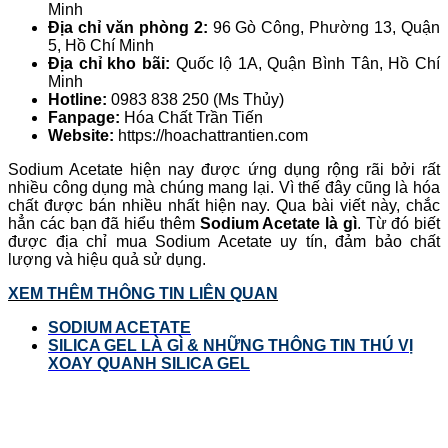
Minh
Địa chỉ văn phòng 2:
96 Gò Công, Phường 13, Quận
5, Hồ Chí Minh
Địa chỉ kho bãi:
Quốc lộ 1A, Quận Bình Tân, Hồ Chí
Minh
Hotline:
0983 838 250 (Ms Thủy)
Fanpage:
Hóa Chất Trần Tiến
Website:
https://hoachattrantien.com
Sodium Acetate hiện nay được ứng dụng rộng rãi bởi rất
nhiều công dụng mà chúng mang lại. Vì thế đây cũng là hóa
chất được bán nhiều nhất hiện nay. Qua bài viết này, chắc
hẳn các bạn đã hiểu thêm
Sodium Acetate là gì
. Từ đó biết
được địa chỉ mua Sodium Acetate uy tín, đảm bảo chất
lượng và hiệu quả sử dụng.
XEM THÊM THÔNG TIN LIÊN QUAN
SODIUM ACETATE
SILICA GEL LÀ GÌ & NHỮNG THÔNG TIN THÚ VỊ
XOAY QUANH SILICA GEL