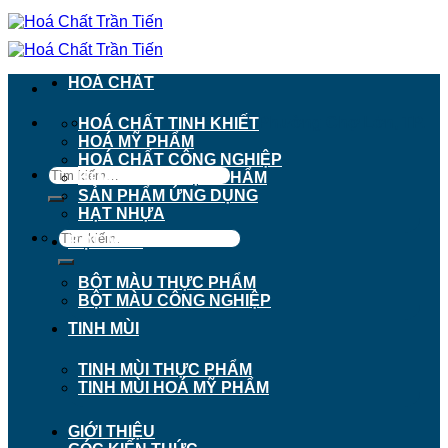
Chuyển
đến
nội
dung
HOÁ CHẤT
911 - 913 Nguyễn Trãi, Phường Chợ Lớn, TP.
HOÁ CHẤT TINH KHIẾT
Hồ Chí Minh
HOÁ MỸ PHẨM
HOÁ CHẤT CÔNG NGHIỆP
Tìm
HOÁ CHẤT THỰC PHẨM
kiếm:
SẢN PHẨM ỨNG DỤNG
HẠT NHỰA
Tìm
BỘT MÀU
kiếm:
BỘT MÀU THỰC PHẨM
BỘT MÀU CÔNG NGHIỆP
TINH MÙI
TINH MÙI THỰC PHẨM
TINH MÙI HOÁ MỸ PHẨM
GIỚI THIỆU