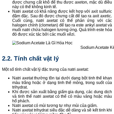
được chưng cất khô để thu được axeton, mặc dù điều
này có thể không kinh tế.
Natri axetat có khả năng được kết hợp với axit sulfuric
đậm đặc. Sau đó được chưng cất để tạo ra axit axetic.
Cuối cùng, natri axetat có thể phản ứng với các
halogen chính (clometan) để tạo ra este ankyl axetat và
muối natri chứa halogen tương ứng. Quá trình este hóa
đó được xúc tác bởi các muối xêzi.
Sodium Acetate Kế
2.2. Tính chất vật lý
Một số tính chất vật lý đặc trưng của natri axetat:
Natri axetat thường tồn tại dưới dạng bột tinh thể khan
màu trắng hoặc ở dạng tinh thể mỏng, trong suốt của
trihydrat.
Khi được sản xuất bằng giấm gia dụng, các dung dịch
và tinh thể natri axetat có thể có màu vàng hoặc màu
hổ phách.
Natri axetat có mùi tương tự như mùi của giấm.
Natri axetat trihydrat siêu đặc dễ dàng và sẽ kết tinh khi