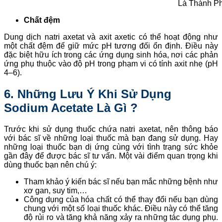
Là Thành Ph
Chất đệm
Dung dịch natri axetat và axit axetic có thể hoạt động như
một chất đệm để giữ mức pH tương đối ổn định. Điều này
đặc biệt hữu ích trong các ứng dụng sinh hóa, nơi các phản
ứng phụ thuộc vào độ pH trong phạm vi có tính axit nhẹ (pH
4–6).
6. Những Lưu Ý Khi Sử Dụng
Sodium Acetate Là Gì ?
Trước khi sử dụng thuốc chứa natri axetat, nên thông báo
với bác sĩ về những loại thuốc mà bạn đang sử dụng. Hay
những loại thuốc bạn dị ứng cùng với tình trạng sức khỏe
gần đây để được bác sĩ tư vấn. Một vài điểm quan trọng khi
dùng thuốc bạn nên chú ý:
Tham khảo ý kiến bác sĩ nếu bạn mắc những bệnh như
xơ gan, suy tim,…
Công dụng của hóa chất có thể thay đổi nếu bạn dùng
chung với một số loại thuốc khác. Điều này có thể tăng
độ rủi ro và tăng khả năng xảy ra những tác dụng phụ.