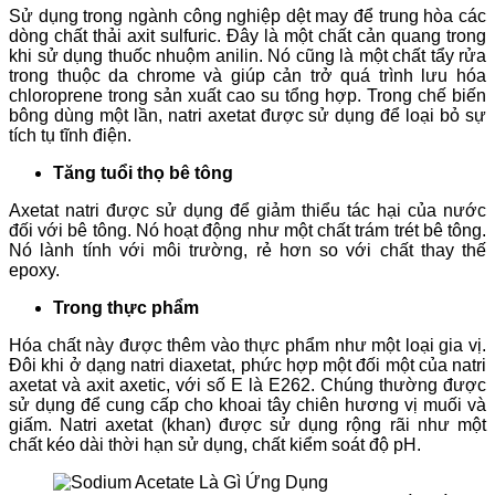
Sử dụng trong ngành công nghiệp dệt may để trung hòa các
dòng chất thải axit sulfuric. Đây là một chất cản quang trong
khi sử dụng thuốc nhuộm anilin. Nó cũng là một chất tẩy rửa
trong thuộc da chrome và giúp cản trở quá trình lưu hóa
chloroprene trong sản xuất cao su tổng hợp. Trong chế biến
bông dùng một lần, natri axetat được sử dụng để loại bỏ sự
tích tụ tĩnh điện.
Tăng tuổi thọ bê tông
Axetat natri được sử dụng để giảm thiểu tác hại của nước
đối với bê tông. Nó hoạt động như một chất trám trét bê tông.
Nó lành tính với môi trường, rẻ hơn so với chất thay thế
epoxy.
Trong thực phẩm
Hóa chất này được thêm vào thực phẩm như một loại gia vị.
Đôi khi ở dạng natri diaxetat, phức hợp một đối một của natri
axetat và axit axetic, với số E là E262. Chúng thường được
sử dụng để cung cấp cho khoai tây chiên hương vị muối và
giấm. Natri axetat (khan) được sử dụng rộng rãi như một
chất kéo dài thời hạn sử dụng, chất kiểm soát độ pH.