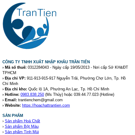
CÔNG TY TNHH XUẤT NHẬP KHẨU TRẦN TIẾN
› Mã số thuế:
0312284043 - Ngày cấp 19/05/2013 - Nơi cấp Sở KH&ĐT
TPHCM
› Địa chỉ VP:
911-913-915-917 Nguyễn Trãi, Phường Chợ Lớn, Tp. Hồ
Chí Minh
› Địa chỉ kho:
Quốc lộ 1A, Phường An Lạc, Tp. Hồ Chí Minh
› Hotline:
0983.838.250
(Ms Thủy) hoặc 039.44.77.023
(Hotline)
› Email:
trantienchem@gmail.com
› Website:
https://hoachattrantien.com
SẢN PHẨM
›
Sản phẩm Hoá Chất
›
Sản phẩm Bột Màu
›
Sản phẩm Tinh Mùi