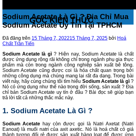
Sodium Acetate Là Gì ? Địa Chỉ Mua
GÓC KIẾN THỨC
Sodium Acetate Uy Tín Tại TPHCM
Đã đăng trên
15 Tháng 7, 2022
15 Tháng 7, 2025
bởi
Hoá
Chất Trần Tiến
Sodium Acetate là gì
? Hiện nay, Sodium Acetate là chất
được ứng dụng rộng rãi không chỉ trong ngành phụ gia thực
phẩm mà còn trong ngành công nghiệp sản xuất bê tông.
Sodium Acetate cũng được coi là hóa chất quan trọng bởi
những công dụng mà chúng mang lại rất đa dạng. Trong bài
viết này, hãy cùng chúng tôi tìm hiểu
Sodium Acetate là gì
?
Nó có ứng dụng như thế nào trong đời sống, sản xuất ? Địa
chỉ bán Sodium Acetate uy tín ở đâu ? Bài đọc sẽ giúp bạn
trả lời tất cả những thắc mắc này.
1. Sodium Acetate Là Gì ?
Sodium Acetate
hay còn được gọi là Natri Axetat (Natri
Eanoat) là muối natri của axit axetic. Nó là hoá chất có giá
thành tương đối rẻ được sản xuất hàng loạt để được ứng