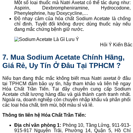
Một số loại thuốc mà Natri Axetat có thể tác dụng như:
Aspirin, Dexbrompheniramine, Hydrocodone,
Phenylephrine, hay Doxycycline,…
Độ nhạy cảm của hóa chất Sodium Acetate là chống
chỉ định. Tuyệt đối không được dùng thuốc này nếu
đang mắc chứng bệnh giữ nước.
Hỏi Ý Kiến Bác
7. Mua Sodium Acetate Chính Hãng,
Giá Rẻ, Uy Tín Ở Đâu Tại TPHCM ?
Nếu bạn đang thắc mắc không biết mua Natri axetat ở đâu
tại TPHCM đảm bảo uy tín, hãy tham khảo và liên hệ ngay
Hóa Chất Trần Tiến. Tại đây chuyên cung cấp Sodium
Acetate chất lượng hàng đầu và giá thành cạnh tranh nhất.
Ngoài ra, doanh nghiệp còn chuyên nhập khẩu và phân phối
các loại hóa chất, tinh mùi, bột màu sỉ và lẻ.
Thông tin liên hệ Hóa Chất Trần Tiến:
Địa chỉ văn phòng 1:
Phòng 10, Tầng Lửng, 911-913-
915-917 Nguyễn Trãi, Phường 14, Quận 5, Hồ Chí