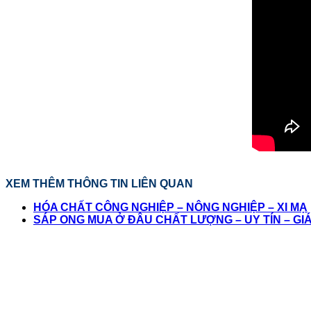
XEM THÊM THÔNG TIN LIÊN QUAN
HÓA CHẤT CÔNG NGHIỆP – NÔNG NGHIỆP – XI MẠ
SÁP ONG MUA Ở ĐÂU CHẤT LƯỢNG – UY TÍN – GI