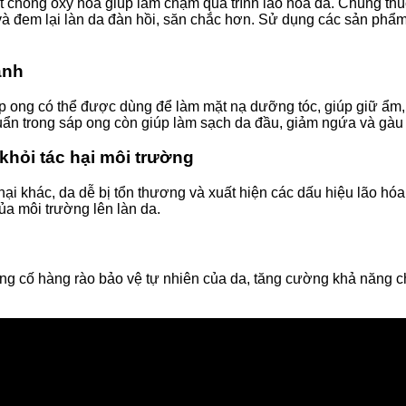
chống oxy hóa giúp làm chậm quá trình lão hóa da. Chúng thúc 
 và đem lại làn da đàn hồi, săn chắc hơn. Sử dụng các sản phẩ
ạnh
p ong có thể được dùng để làm mặt nạ dưỡng tóc, giúp giữ ẩm, 
huẩn trong sáp ong còn giúp làm sạch da đầu, giảm ngứa và gàu
khỏi tác hại môi trường
y hại khác, da dễ bị tổn thương và xuất hiện các dấu hiệu lão 
của môi trường lên làn da.
ng cố hàng rào bảo vệ tự nhiên của da, tăng cường khả năng ch