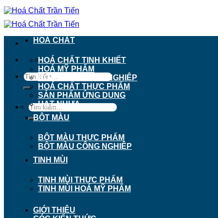
Chuyển
đến
nội
dung
HOÁ CHẤT
911 - 913 Nguyễn Trãi, Phường Chợ Lớn, TP. H
HOÁ CHẤT TINH KHIẾT
HOÁ MỸ PHẨM
Tìm
HOÁ CHẤT CÔNG NGHIỆP
kiếm:
HOÁ CHẤT THỰC PHẨM
SẢN PHẨM ỨNG DỤNG
HẠT NHỰA
Tìm
kiếm:
BỘT MÀU
BỘT MÀU THỰC PHẨM
BỘT MÀU CÔNG NGHIỆP
TINH MÙI
TINH MÙI THỰC PHẨM
TINH MÙI HOÁ MỸ PHẨM
GIỚI THIỆU