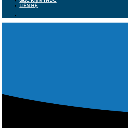
GÓC KIẾN THỨC
LIÊN HỆ
.