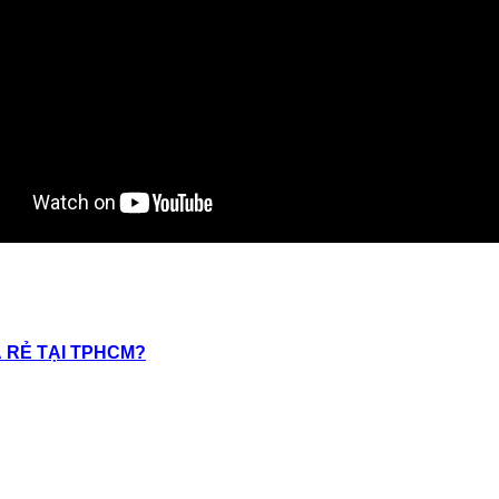
Á RẺ TẠI TPHCM?