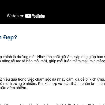
m Đẹp?
chính là dưỡng môi. Nhờ tính chất giữ ẩm, sáp ong giúp bảo vệ
ả năng tái tạo tế bào môi mới, giúp môi luôn mềm mại, mịn màn
ất hiệu quả trong việc chăm sóc da nhạy cảm, da dễ bị kích ứn
tố môi trường ô nhiễm. Khi kết hợp với các thành phần tự nhiê
hoặc viêm nhiễm.