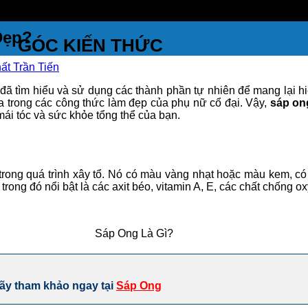
Đẹp?
GÓC KIẾN THỨC
ất Trần Tiến
ã tìm hiểu và sử dụng các thành phần tự nhiên để mang lại hiệ
 trong các công thức làm đẹp của phụ nữ cổ đại. Vậy,
sáp on
mái tóc và sức khỏe tổng thể của bạn.
a trong quá trình xây tổ. Nó có màu vàng nhạt hoặc màu kem, c
rong đó nổi bật là các axit béo, vitamin A, E, các chất chống o
Sáp Ong Là Gì?
Hãy tham khảo ngay tại
Sáp Ong