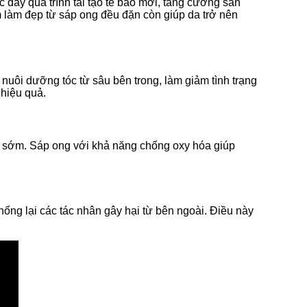
đẩy quá trình tái tạo tế bào mới, tăng cường sản
m làm đẹp từ sáp ong đều đặn còn giúp da trở nên
nuôi dưỡng tóc từ sâu bên trong, làm giảm tình trạng
 hiệu quả.
hóa sớm. Sáp ong với khả năng chống oxy hóa giúp
ống lại các tác nhân gây hại từ bên ngoài. Điều này