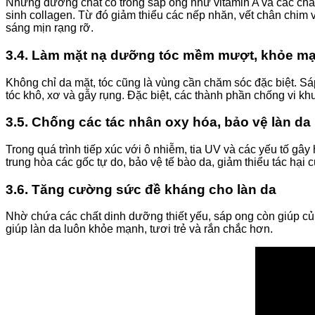
Những dưỡng chất có trong sáp ong như vitamin A và các chất 
sinh collagen. Từ đó giảm thiểu các nếp nhăn, vết chân chim
sáng mịn rạng rỡ.
3.4. Làm mặt nạ dưỡng tóc mềm mượt, khỏe m
Không chỉ da mặt, tóc cũng là vùng cần chăm sóc đặc biệt. Sá
tóc khô, xơ và gẫy rụng. Đặc biệt, các thành phần chống vi k
3.5. Chống các tác nhân oxy hóa, bảo vệ làn da 
Trong quá trình tiếp xúc với ô nhiễm, tia UV và các yếu tố gâ
trung hòa các gốc tự do, bảo vệ tế bào da, giảm thiểu tác hại 
3.6. Tăng cường sức đề kháng cho làn da
Nhờ chứa các chất dinh dưỡng thiết yếu, sáp ong còn giúp củ
giúp làn da luôn khỏe mạnh, tươi trẻ và rắn chắc hơn.