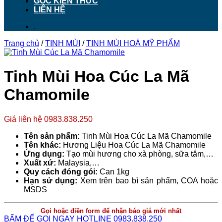
GÓC KIẾN THỨC
LIÊN HỆ
.
Trang chủ
/
TINH MÙI
/
TINH MÙI HOÁ MỸ PHẨM
Tinh Mùi Hoa Cúc La Mã
Chamomile
Giá liên hệ 0983.838.250
Tên sản phẩm:
Tinh Mùi Hoa Cúc La Mã Chamomile
Tên khác:
Hương Liệu Hoa Cúc La Mã Chamomile
Ứng dụng:
Tạo mùi hương cho xà phòng, sữa tắm,…
Xuất xứ:
Malaysia,…
Quy cách đóng gói:
Can 1kg
Hạn sử dụng:
Xem trên bao bì sản phẩm, COA hoặc
MSDS
Gọi hoặc điền form để nhận báo giá mới nhất
BẤM ĐỂ GỌI NGAY HOTLINE 0983.838.250