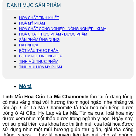
DANH MỤC SẢN PHẨM
HOÁ CHẤT TINH KHIẾT
HOÁ MỸ PHẨM
HOÁ CHẤT CÔNG NGHIỆP - NÔNG NGHIỆP - XI MẠ
HOÁ CHẤT THỰC PHẨM - DƯỢC PHẨM
SẢN PHẨM ỨNG DỤNG
HẠT NHỰA
BỘT MÀU THỰC PHẨM
BỘT MÀU CÔNG NGHIỆP
TINH MÙI THỰC PHẨM
TINH MÙI HOÁ MỸ PHẨM
Mô tả
Tinh Mùi Hoa Cúc La Mã Chamomile
tồn tại ở dạng lỏng,
có màu vàng nhạt với hương thơm ngọt ngào, nhẹ nhàng và
ấm áp. Cúc La Mã Chamomile là loài hoa nổi tiếng được
trồng ở Ai Cập, Hy Lạp và La Mã. Từ xa xưa, loài hoa này
được xem như một thảo dược trong ngành y học. Ngày nay,
với sự phát triển của khoa học thì tinh mùi của loài hoa được
sử dụng như một mùi hương giúp thư giãn, giải tỏa căng
thẳng, stress,… hay là nguyên liệu tạo mùi cho xà phòng,