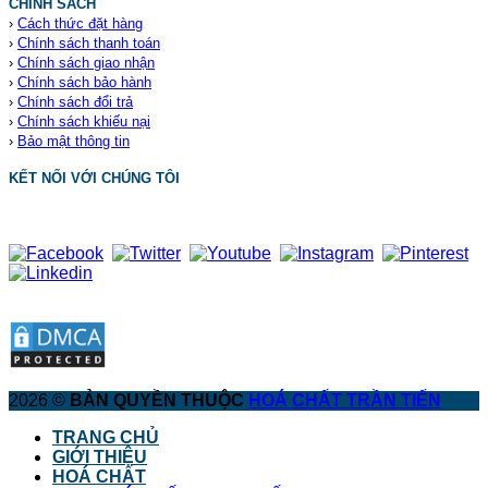
CHÍNH SÁCH
›
Cách thức đặt hàng
›
Chính sách thanh toán
›
Chính sách giao nhận
›
Chính sách bảo hành
›
Chính sách đổi trả
›
Chính sách khiếu nại
›
Bảo mật thông tin
KẾT NỐI VỚI CHÚNG TÔI
2026 ©
BẢN QUYỀN THUỘC
HOÁ CHẤT TRẦN TIẾN
TRANG CHỦ
GIỚI THIỆU
HOÁ CHẤT