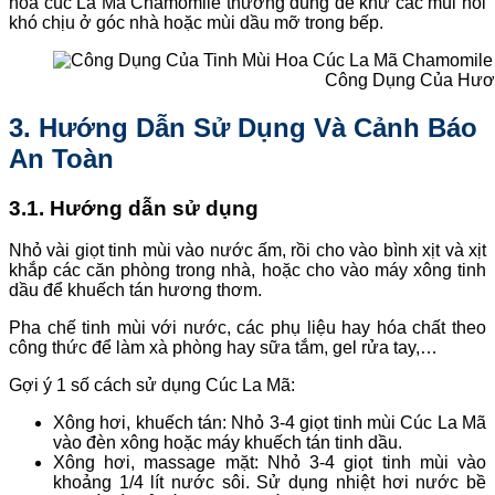
hoa cúc La Mã Chamomile thường dùng để khử các mùi hôi
khó chịu ở góc nhà hoặc mùi dầu mỡ trong bếp.
Công Dụng Của Hươn
3. Hướng Dẫn Sử Dụng Và Cảnh Báo
An Toàn
3.1. Hướng dẫn sử dụng
Nhỏ vài giọt tinh mùi vào nước ấm, rồi cho vào bình xịt và xịt
khắp các căn phòng trong nhà, hoặc cho vào máy xông tinh
dầu để khuếch tán hương thơm.
Pha chế tinh mùi với nước, các phụ liệu hay hóa chất theo
công thức để làm xà phòng hay sữa tắm, gel rửa tay,…
Gợi ý 1 số cách sử dụng Cúc La Mã:
Xông hơi, khuếch tán: Nhỏ 3-4 giọt tinh mùi Cúc La Mã
vào đèn xông hoặc máy khuếch tán tinh dầu.
Xông hơi, massage mặt: Nhỏ 3-4 giọt tinh mùi vào
khoảng 1/4 lít nước sôi. Sử dụng nhiệt hơi nước bề