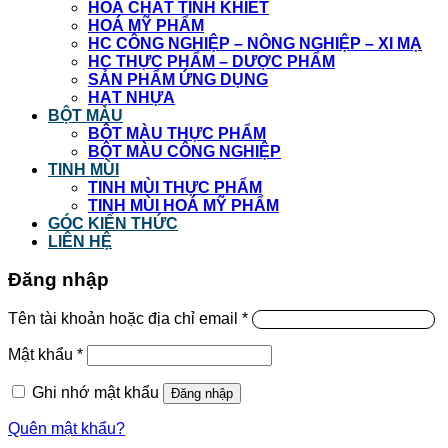
HOÁ CHẤT TINH KHIẾT
HOÁ MỸ PHẨM
HC CÔNG NGHIỆP – NÔNG NGHIỆP – XI MẠ
HC THỰC PHẨM – DƯỢC PHẨM
SẢN PHẨM ỨNG DỤNG
HẠT NHỰA
BỘT MÀU
BỘT MÀU THỰC PHẨM
BỘT MÀU CÔNG NGHIỆP
TINH MÙI
TINH MÙI THỰC PHẨM
TINH MÙI HOÁ MỸ PHẨM
GÓC KIẾN THỨC
LIÊN HỆ
Đăng nhập
Tên tài khoản hoặc địa chỉ email
*
Mật khẩu
*
Ghi nhớ mật khẩu
Đăng nhập
Quên mật khẩu?