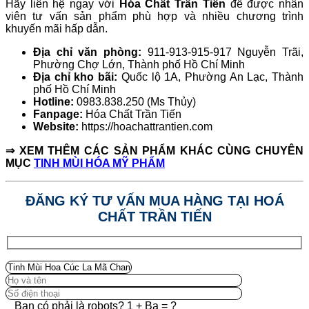
Hãy liên hệ ngay với
Hóa Chất Trần Tiến
để được nhân
viên tư vấn sản phẩm phù hợp và nhiều chương trình
khuyến mãi hấp dẫn.
Địa chỉ văn phòng:
911-913-915-917 Nguyễn Trãi,
Phường Chợ Lớn, Thành phố Hồ Chí Minh
Địa chỉ kho bãi:
Quốc lộ 1A, Phường An Lạc, Thành
phố Hồ Chí Minh
Hotline:
0983.838.250 (Ms Thủy)
Fanpage:
Hóa Chất Trần Tiến
Website:
https://hoachattrantien.com
⇒ XEM THÊM CÁC SẢN PHẨM KHÁC CÙNG CHUYÊN
MỤC
TINH MÙI HÓA MỸ PHẨM
ĐĂNG KÝ TƯ VẤN MUA HÀNG TẠI HOÁ
CHẤT TRẦN TIẾN
Bạn có phải là robots? 1 + Ba = ?