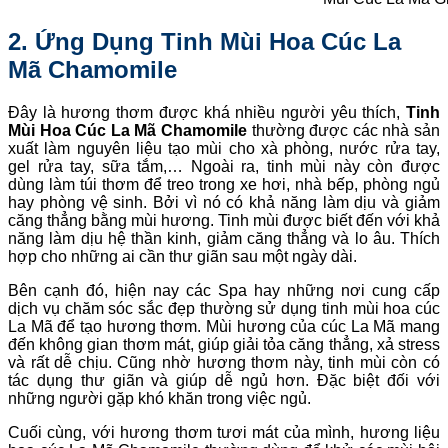
2. Ứng Dụng
Tinh Mùi Hoa Cúc La
Mã Chamomile
Đây là hương thơm được khá nhiều người yêu thích,
Tinh
Mùi Hoa Cúc La Mã Chamomile
thường được các nhà sản
xuất làm nguyên liệu tạo mùi cho xà phòng, nước rửa tay,
gel rửa tay, sữa tắm,… Ngoài ra, tinh mùi này còn được
dùng làm túi thơm để treo trong xe hơi, nhà bếp, phòng ngủ
hay phòng vệ sinh. Bởi vì nó có khả năng làm dịu và giảm
căng thẳng bằng mùi hương. Tinh mùi được biết đến với khả
năng làm dịu hệ thần kinh, giảm căng thẳng và lo âu. Thích
hợp cho những ai cần thư giãn sau một ngày dài.
Bên cạnh đó, hiện nay các Spa hay những nơi cung cấp
dịch vụ chăm sóc sắc đẹp thường sử dụng tinh mùi hoa cúc
La Mã để tạo hương thơm. Mùi hương của cúc La Mã mang
đến không gian thơm mát, giúp giải tỏa căng thẳng, xả stress
và rất dễ chịu. Cũng nhờ hương thơm này, tinh mùi còn có
tác dụng thư giãn và giúp dễ ngủ hơn. Đặc biệt đối với
những người gặp khó khăn trong việc ngủ.
Cuối cùng, với hương thơm tươi mát của mình, hương liệu