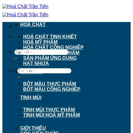
Chuyển
đến
nội
dung
HOÁ CHẤT
911 - 913 Nguyễn Trãi, Phường Chợ Lớn, TP.
HOÁ CHẤT TINH KHIẾT
Hồ Chí Minh
HOÁ MỸ PHẨM
HOÁ CHẤT CÔNG NGHIỆP
Tìm
HOÁ CHẤT THỰC PHẨM
kiếm:
SẢN PHẨM ỨNG DỤNG
HẠT NHỰA
Tìm
BỘT MÀU
kiếm:
BỘT MÀU THỰC PHẨM
BỘT MÀU CÔNG NGHIỆP
TINH MÙI
TINH MÙI THỰC PHẨM
TINH MÙI HOÁ MỸ PHẨM
GIỚI THIỆU