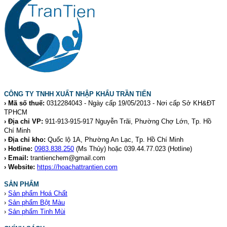
CÔNG TY TNHH XUẤT NHẬP KHẨU TRẦN TIẾN
› Mã số thuế:
0312284043 - Ngày cấp 19/05/2013 - Nơi cấp Sở KH&ĐT
TPHCM
› Địa chỉ VP:
911-913-915-917 Nguyễn Trãi, Phường Chợ Lớn, Tp. Hồ
Chí Minh
› Địa chỉ kho:
Quốc lộ 1A, Phường An Lạc, Tp. Hồ Chí Minh
› Hotline:
0983.838.250
(Ms Thủy) hoặc 039.44.77.023
(Hotline)
› Email:
trantienchem@gmail.com
› Website:
https://hoachattrantien.com
SẢN PHẨM
›
Sản phẩm Hoá Chất
›
Sản phẩm Bột Màu
›
Sản phẩm Tinh Mùi