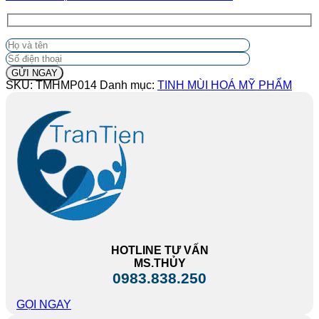
SKU:
TMHMP014
Danh mục:
TINH MÙI HOÁ MỸ PHẨM
HOTLINE TƯ VẤN
MS.THỦY
0983.838.250
GỌI NGAY