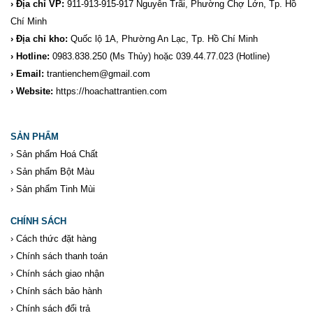
› Địa chỉ VP:
911-913-915-917 Nguyễn Trãi, Phường Chợ Lớn, Tp. Hồ
Chí Minh
› Địa chỉ kho:
Quốc lộ 1A, Phường An Lạc, Tp. Hồ Chí Minh
› Hotline:
0983.838.250
(Ms Thủy) hoặc 039.44.77.023
(Hotline)
› Email:
trantienchem@gmail.com
› Website:
https://hoachattrantien.com
SẢN PHẨM
›
Sản phẩm Hoá Chất
›
Sản phẩm Bột Màu
›
Sản phẩm Tinh Mùi
CHÍNH SÁCH
›
Cách thức đặt hàng
›
Chính sách thanh toán
›
Chính sách giao nhận
›
Chính sách bảo hành
›
Chính sách đổi trả