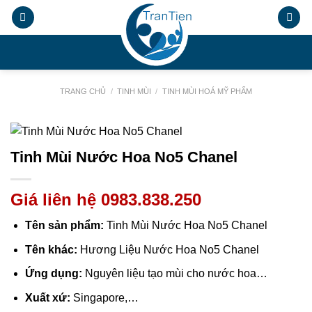
Chuyển
đến
nội
.
dung
TRANG CHỦ
/
TINH MÙI
/
TINH MÙI HOÁ MỸ PHẨM
Tinh Mùi Nước Hoa No5 Chanel
Giá liên hệ 0983.838.250
Tên sản phẩm:
Tinh Mùi Nước Hoa No5 Chanel
Tên khác:
Hương Liệu Nước Hoa No5 Chanel
Ứng dụng:
Nguyên liệu tạo mùi cho nước hoa…
Xuất xứ:
Singapore,…