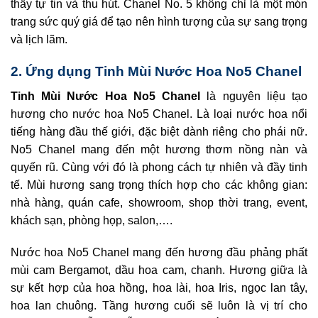
thấy tự tin và thu hút. Chanel No. 5 không chỉ là một món
trang sức quý giá để tạo nên hình tượng của sự sang trọng
và lịch lãm.
2. Ứng dụng
Tinh Mùi Nước Hoa No5 Chanel
Tinh Mùi Nước Hoa No5 Chanel
là nguyên liệu tạo
hương cho nước hoa No5 Chanel. Là loại nước hoa nổi
tiếng hàng đầu thế giới, đặc biệt dành riêng cho phái nữ.
No5 Chanel mang đến một hương thơm nồng nàn và
quyến rũ. Cùng với đó là phong cách tự nhiên và đầy tinh
tế. Mùi hương sang trọng thích hợp cho các không gian:
nhà hàng, quán cafe, showroom, shop thời trang, event,
khách sạn, phòng họp, salon,….
Nước hoa No5 Chanel mang đến hương đầu phảng phất
mùi cam Bergamot, dầu hoa cam, chanh. Hương giữa là
sự kết hợp của hoa hồng, hoa lài, hoa Iris, ngọc lan tây,
hoa lan chuông. Tầng hương cuối sẽ luôn là vị trí cho