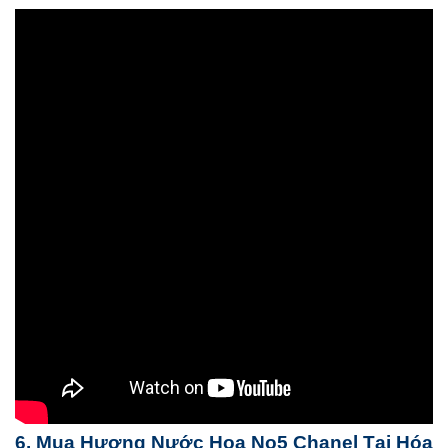
6. Mua Hương Nước Hoa No5 Chanel Tại Hóa