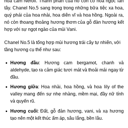
hoa cam Neroli. Thành phần của nó còn có hoa ngọc lan
tây. Chanel No.5 sang trọng trong những bữa tiệc xa hoa,
quý phái của hoa nhài, hoa diên vĩ và hoa hồng. Ngoài ra,
nó còn thoang thoảng hương thơm của gỗ đàn hương kết
hợp với sự ngọt ngào của mùi Vani.
Chanel No.5 là tổng hợp mùi hương trái cây tự nhiên, với
tầng hương cụ thể như sau:
Hương đầu
: Hương cam bergamot, chanh và
aldehyde, tạo ra cảm giác tươi mát và thoải mái ngay từ
đầu.
Hương giữa
: Hoa nhài, hoa hồng, và hoa lily of the
valley mang đến sự nhẹ nhàng, mềm mại, đầy nữ tính
và quyến rũ.
Hương cuối
: Đất, gỗ đàn hương, vani, và xạ hương
tạo nên một kết thúc ấm áp, sâu lắng, bền lâu.