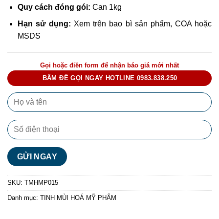
Quy cách đóng gói:
Can 1kg
Hạn sử dụng:
Xem trên bao bì sản phẩm, COA hoặc
MSDS
Gọi hoặc điền form để nhận báo giá mới nhất
BẤM ĐỂ GỌI NGAY HOTLINE 0983.838.250
SKU:
TMHMP015
Danh mục:
TINH MÙI HOÁ MỸ PHẨM