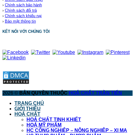
›
Chính sách bảo hành
›
Chính sách đổi trả
›
Chính sách khiếu nại
›
Bảo mật thông tin
KẾT NỐI VỚI CHÚNG TÔI
2026 ©
BẢN QUYỀN THUỘC
HOÁ CHẤT TRẦN TIẾN
TRANG CHỦ
GIỚI THIỆU
HOÁ CHẤT
HOÁ CHẤT TINH KHIẾT
HOÁ MỸ PHẨM
HC CÔNG NGHIỆP – NÔNG NGHIỆP – XI MẠ