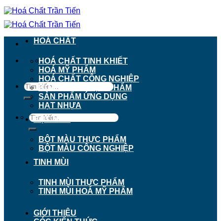
Chuyển
đến
nội
dung
HOÁ CHẤT
911 - 913 Nguyễn Trãi, Phường Chợ Lớn, TP.
HOÁ CHẤT TINH KHIẾT
Hồ Chí Minh
HOÁ MỸ PHẨM
HOÁ CHẤT CÔNG NGHIỆP
Tìm
HOÁ CHẤT THỰC PHẨM
kiếm:
SẢN PHẨM ỨNG DỤNG
HẠT NHỰA
Tìm
BỘT MÀU
kiếm:
BỘT MÀU THỰC PHẨM
BỘT MÀU CÔNG NGHIỆP
TINH MÙI
TINH MÙI THỰC PHẨM
TINH MÙI HOÁ MỸ PHẨM
GIỚI THIỆU