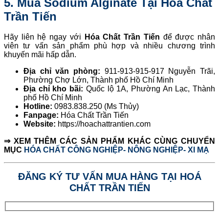
5. Mua Sodium Alginate Tại Hóa Chất
Trần Tiến
Hãy liên hệ ngay với
Hóa Chất Trần Tiến
để được nhân
viên tư vấn sản phẩm phù hợp và nhiều chương trình
khuyến mãi hấp dẫn.
Địa chỉ văn phòng:
911-913-915-917 Nguyễn Trãi,
Phường Chợ Lớn, Thành phố Hồ Chí Minh
Địa chỉ kho bãi:
Quốc lộ 1A, Phường An Lạc, Thành
phố Hồ Chí Minh
Hotline:
0983.838.250 (Ms Thủy)
Fanpage:
Hóa Chất Trần Tiến
Website:
https://hoachattrantien.com
⇒ XEM THÊM CÁC SẢN PHẨM KHÁC CÙNG CHUYỂN
MỤC
HÓA CHẤT CÔNG NGHIỆP- NÔNG NGHIỆP- XI MẠ
ĐĂNG KÝ TƯ VẤN MUA HÀNG TẠI HOÁ
CHẤT TRẦN TIẾN