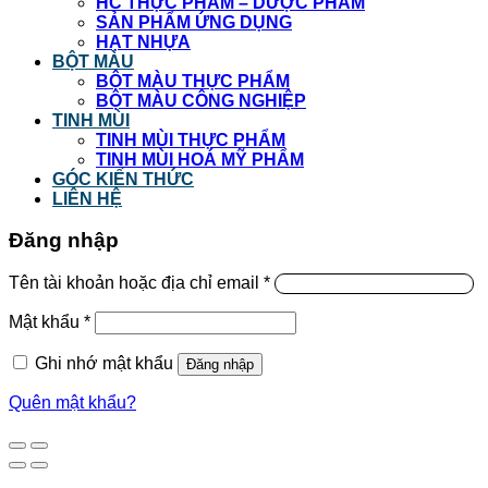
HC THỰC PHẨM – DƯỢC PHẨM
SẢN PHẨM ỨNG DỤNG
HẠT NHỰA
BỘT MÀU
BỘT MÀU THỰC PHẨM
BỘT MÀU CÔNG NGHIỆP
TINH MÙI
TINH MÙI THỰC PHẨM
TINH MÙI HOÁ MỸ PHẨM
GÓC KIẾN THỨC
LIÊN HỆ
Đăng nhập
Tên tài khoản hoặc địa chỉ email
*
Mật khẩu
*
Ghi nhớ mật khẩu
Đăng nhập
Quên mật khẩu?