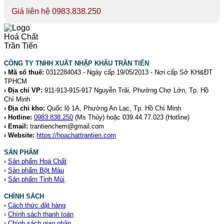
Giá liên hệ 0983.838.250
CÔNG TY TNHH XUẤT NHẬP KHẨU TRẦN TIẾN
› Mã số thuế:
0312284043 - Ngày cấp 19/05/2013 - Nơi cấp Sở KH&ĐT
TPHCM
› Địa chỉ VP:
911-913-915-917 Nguyễn Trãi, Phường Chợ Lớn, Tp. Hồ
Chí Minh
› Địa chỉ kho:
Quốc lộ 1A, Phường An Lạc, Tp. Hồ Chí Minh
› Hotline:
0983.838.250
(Ms Thủy) hoặc 039.44.77.023
(Hotline)
› Email:
trantienchem@gmail.com
› Website:
https://hoachattrantien.com
SẢN PHẨM
›
Sản phẩm Hoá Chất
›
Sản phẩm Bột Màu
›
Sản phẩm Tinh Mùi
CHÍNH SÁCH
›
Cách thức đặt hàng
›
Chính sách thanh toán
›
Chính sách giao nhận