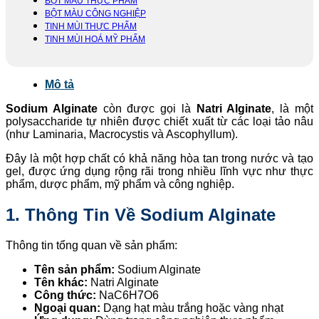
BỘT MÀU THỰC PHẨM
BỘT MÀU CÔNG NGHIỆP
TINH MÙI THỰC PHẨM
TINH MÙI HOÁ MỸ PHẨM
Mô tả
Sodium Alginate
còn được gọi là
Natri Alginate
, là một
polysaccharide tự nhiên được chiết xuất từ các loại tảo nâu
(như Laminaria, Macrocystis và Ascophyllum).
Đây là một hợp chất có khả năng hòa tan trong nước và tạo
gel, được ứng dụng rộng rãi trong nhiều lĩnh vực như thực
phẩm, dược phẩm, mỹ phẩm và công nghiệp.
1. Thông Tin Về Sodium Alginate
Thông tin tổng quan về sản phẩm:
Tên sản phẩm:
Sodium Alginate
Tên khác:
Natri Alginate
Công thức:
NaC6H7O6
Ngoại quan:
Dạng hạt màu trắng hoặc vàng nhạt