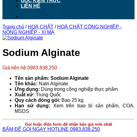
GÓC KIẾN THỨC
LIÊN HỆ
.
Trang chủ
/
HOÁ CHẤT
/
HOÁ CHẤT CÔNG NGHIỆP -
NÔNG NGHIỆP - XI MẠ
Sodium Alginate
Giá liên hệ 0983.838.250
Tên sản phẩm: Sodium Alginate
Tên khác:
Natri Alginate
Ứng dụng:
Dùng trong công nghiệp thực phẩm
Xuất xứ:
Trung Quốc
Quy cách đóng gói:
Bao 25 kg
Hạn sử dụng:
Xem trên bao bì sản phẩm, COA,
MSDS
Gọi hoặc điền form để nhận báo giá mới nhất
BẤM ĐỂ GỌI NGAY HOTLINE 0983.838.250