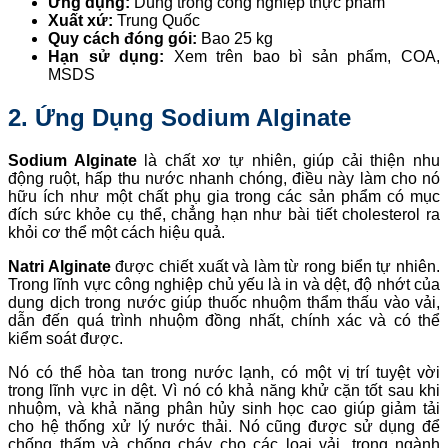
Ứng dụng:
Dùng trong công nghiệp thực phẩm
Xuất xứ:
Trung Quốc
Quy cách đóng gói:
Bao 25 kg
Hạn sử dụng:
Xem trên bao bì sản phẩm, COA,
MSDS
2. Ứng Dụng Sodium Alginate
Sodium Alginate
là chất xơ tự nhiên, giúp cải thiện nhu
động ruột, hấp thu nước nhanh chóng, điều này làm cho nó
hữu ích như một chất phụ gia trong các sản phẩm có mục
đích sức khỏe cụ thể, chẳng hạn như bài tiết cholesterol ra
khỏi cơ thể một cách hiệu quả.
Natri Alginate
được chiết xuất và làm từ rong biển tự nhiên.
Trong lĩnh vực công nghiệp chủ yếu là in và dệt, độ nhớt của
dung dịch trong nước giúp thuốc nhuộm thẩm thấu vào vải,
dẫn đến quá trình nhuộm đồng nhất, chính xác và có thể
kiểm soát được.
Nó có thể hòa tan trong nước lạnh, có một vị trí tuyệt vời
trong lĩnh vực in dệt. Vì nó có khả năng khử cặn tốt sau khi
nhuộm, và khả năng phân hủy sinh học cao giúp giảm tải
cho hệ thống xử lý nước thải. Nó cũng được sử dụng để
chống thấm và chống cháy cho các loại vải, trong ngành