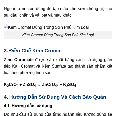
Ngoài ra nó còn dùng để tạo màu cho sơn chống gỉ, cao
su, dầu, chăn và vải bạt và màu khác.
Kẽm Cromat Dùng Trong Sơn Phủ Kim Loại
3. Điều Chế Kẽm Cromat
Zinc Chromate
được sản xuất bằng cách sử dụng gián
tiếp Kali Cromat và Kẽm Sunfate tạo thành sản phẩm kết
tủa theo phương trình sau:
K
CrO
+ ZnSO
→ ZnCrO
↓ + K
SO
2
4
4
4
2
4
4. Hướng Dẫn Sử Dụng Và Cách Bảo Quản
4.1. Hướng dẫn sử dụng
Do nhu cầu sử dụng của từng ngành liều lượng dùng sẽ