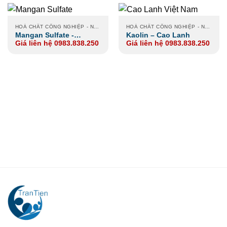
HOÁ CHẤT CÔNG NGHIỆP - NÔNG NGHIỆP - XI MẠ
HOÁ CHẤT CÔNG NGHIỆP - NÔNG NGHIỆP - XI MẠ
Mangan Sulfate -
Kaolin – Cao Lanh
Giá liên hệ 0983.838.250
Giá liên hệ 0983.838.250
Manganese Sulphate