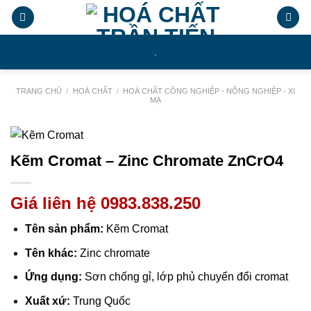
Chuyển
đến
nội
.
dung
TRANG CHỦ
/
HOÁ CHẤT
/
HOÁ CHẤT CÔNG NGHIỆP - NÔNG NGHIỆP - XI
MẠ
Kẽm Cromat – Zinc Chromate ZnCrO4
Giá liên hệ 0983.838.250
Tên sản phẩm:
Kẽm Cromat
Tên khác:
Zinc chromate
Ứng dụng:
Sơn chống gỉ, lớp phủ chuyển đổi cromat
Xuất xứ:
Trung Quốc