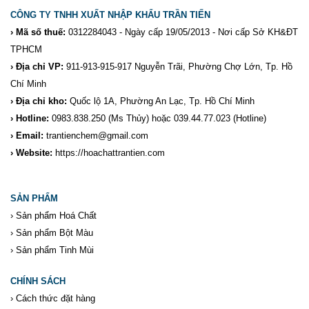
CÔNG TY TNHH XUẤT NHẬP KHẨU TRẦN TIẾN
› Mã số thuế:
0312284043 - Ngày cấp 19/05/2013 - Nơi cấp Sở KH&ĐT
TPHCM
› Địa chỉ VP:
911-913-915-917 Nguyễn Trãi, Phường Chợ Lớn, Tp. Hồ
Chí Minh
› Địa chỉ kho:
Quốc lộ 1A, Phường An Lạc, Tp. Hồ Chí Minh
› Hotline:
0983.838.250
(Ms Thủy) hoặc 039.44.77.023
(Hotline)
› Email:
trantienchem@gmail.com
› Website:
https://hoachattrantien.com
SẢN PHẨM
›
Sản phẩm Hoá Chất
›
Sản phẩm Bột Màu
›
Sản phẩm Tinh Mùi
CHÍNH SÁCH
›
Cách thức đặt hàng