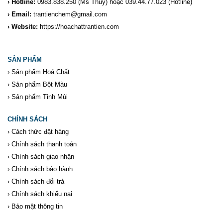
› Hotline:
0983.838.250
(Ms Thủy) hoặc 039.44.77.023
(Hotline)
› Email:
trantienchem@gmail.com
› Website:
https://hoachattrantien.com
SẢN PHẨM
›
Sản phẩm Hoá Chất
›
Sản phẩm Bột Màu
›
Sản phẩm Tinh Mùi
CHÍNH SÁCH
›
Cách thức đặt hàng
›
Chính sách thanh toán
›
Chính sách giao nhận
›
Chính sách bảo hành
›
Chính sách đổi trả
›
Chính sách khiếu nại
›
Bảo mật thông tin