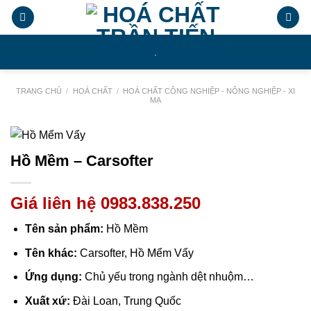
Chuyển
đến
nội
.
dung
TRANG CHỦ
/
HOÁ CHẤT
/
HOÁ CHẤT CÔNG NGHIỆP - NÔNG NGHIỆP - XI
MẠ
Hồ Mềm – Carsofter
Giá liên hệ 0983.838.250
Tên sản phẩm:
Hồ Mềm
Tên khác:
Carsofter, Hồ Mểm Vẩy
Ứng dụng:
Chủ yếu trong ngành dệt nhuộm…
Xuất xứ:
Đài Loan, Trung Quốc