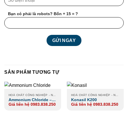
Bạn có phải là robots? Bốn + 15 = ?
SẢN PHẨM TƯƠNG TỰ
HOÁ CHẤT CÔNG NGHIỆP - NÔNG NGHIỆP - XI MẠ
HOÁ CHẤT CÔNG NGHIỆP - NÔNG NGHIỆP - XI MẠ
Ammonium Chloride –
Konasil K200
Giá liên hệ 0983.838.250
Giá liên hệ 0983.838.250
Muối Lạnh