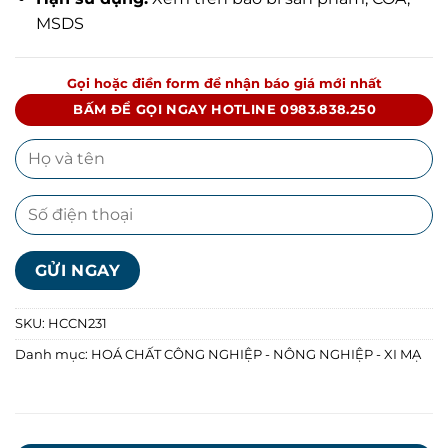
MSDS
Gọi hoặc điền form để nhận báo giá mới nhất
BẤM ĐỂ GỌI NGAY HOTLINE 0983.838.250
SKU:
HCCN231
Danh mục:
HOÁ CHẤT CÔNG NGHIỆP - NÔNG NGHIỆP - XI MẠ