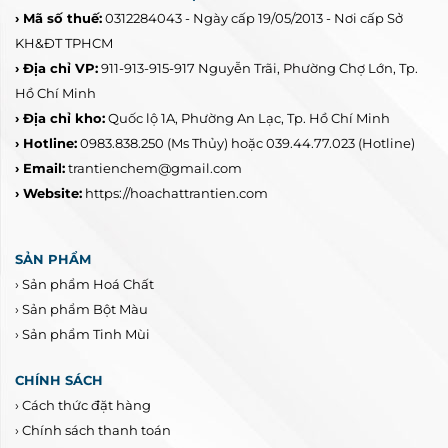
› Mã số thuế:
0312284043 - Ngày cấp 19/05/2013 - Nơi cấp Sở
KH&ĐT TPHCM
› Địa chỉ VP:
911-913-915-917 Nguyễn Trãi, Phường Chợ Lớn, Tp.
Hồ Chí Minh
› Địa chỉ kho:
Quốc lộ 1A, Phường An Lạc, Tp. Hồ Chí Minh
› Hotline:
0983.838.250
(Ms Thủy) hoặc 039.44.77.023
(Hotline)
› Email:
trantienchem@gmail.com
› Website:
https://hoachattrantien.com
SẢN PHẨM
›
Sản phẩm Hoá Chất
›
Sản phẩm Bột Màu
›
Sản phẩm Tinh Mùi
CHÍNH SÁCH
›
Cách thức đặt hàng
›
Chính sách thanh toán