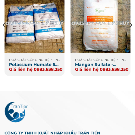
HOÁ CHẤT CÔNG NGHIỆP - NÔNG NGHIỆP - XI MẠ
HOÁ CHẤT CÔNG NGHIỆP - NÔNG NGHIỆP - XI MẠ
Potassium Humate 55-
Mangan Sulfate -
Giá liên hệ 0983.838.250
Giá liên hệ 0983.838.250
60
Manganese Sulphate
CÔNG TY TNHH XUẤT NHẬP KHẨU TRẦN TIẾN