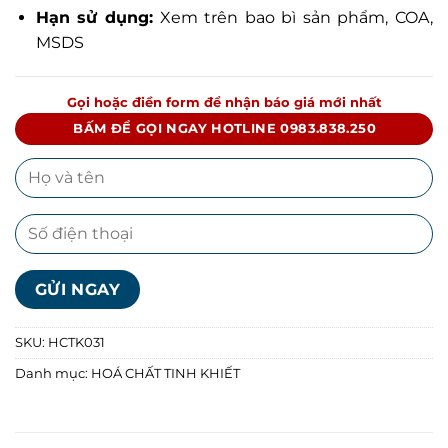
Hạn sử dụng:
Xem trên bao bì sản phẩm, COA,
MSDS
Gọi hoặc điền form để nhận báo giá mới nhất
BẤM ĐỂ GỌI NGAY HOTLINE 0983.838.250
SKU:
HCTK031
Danh mục:
HOÁ CHẤT TINH KHIẾT