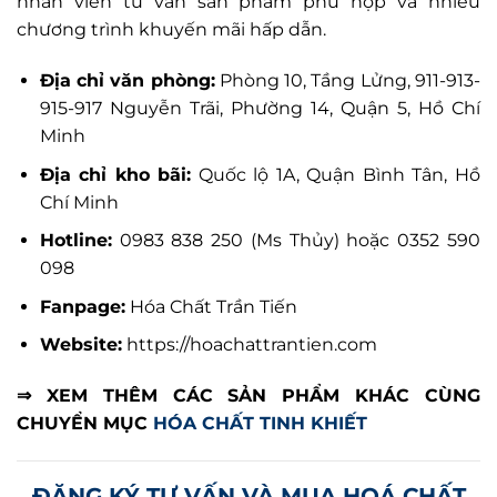
nhân viên tư vấn sản phẩm phù hợp và nhiều
chương trình khuyến mãi hấp dẫn.
Địa chỉ văn phòng:
Phòng 10, Tầng Lửng, 911-913-
915-917 Nguyễn Trãi, Phường 14, Quận 5, Hồ Chí
Minh
Địa chỉ kho bãi:
Quốc lộ 1A, Quận Bình Tân, Hồ
Chí Minh
Hotline:
0983 838 250 (Ms Thủy) hoặc 0352 590
098
Fanpage:
Hóa Chất Trần Tiến
Website:
https://hoachattrantien.com
⇒ XEM THÊM CÁC SẢN PHẨM KHÁC CÙNG
CHUYỂN MỤC
HÓA CHẤT TINH KHIẾT
ĐĂNG KÝ TƯ VẤN VÀ MUA HOÁ CHẤT