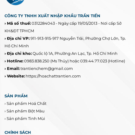
CÔNG TY TNHH XUẤT NHẬP KHẨU TRẦN TIẾN
› Mã số thuế:
0312284043 - Ngày cấp 19/05/2013 - Nơi cấp Sở
KH&ĐT TPHCM
› Địa chỉ VP:
911-913-915-917 Nguyễn Trãi, Phường Chợ Lớn, Tp.
Hồ Chí Minh
› Địa chỉ kho:
Quốc lộ 1A, Phường An Lạc, Tp. Hồ Chí Minh
› Hotline:
0983.838.250
(Ms Thủy) hoặc 039.44.77.023
(Hotline)
› Email:
trantienchem@gmail.com
› Website:
https://hoachattrantien.com
SẢN PHẨM
›
Sản phẩm Hoá Chất
›
Sản phẩm Bột Màu
›
Sản phẩm Tinh Mùi
CHÍNH SÁCH