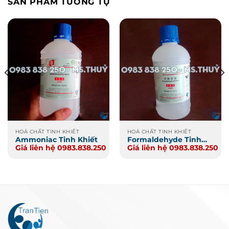
SẢN PHẨM TƯƠNG TỰ
HOÁ CHẤT TINH KHIẾT
HOÁ CHẤT TINH KHIẾT
Ammoniac Tinh Khiết
Formaldehyde Tinh
Giá liên hệ 0983.838.250
Giá liên hệ 0983.838.250
Khiết