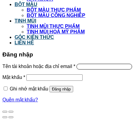
BỘT MÀU
BỘT MÀU THỰC PHẨM
BỘT MÀU CÔNG NGHIỆP
TINH MÙI
TINH MÙI THỰC PHẨM
TINH MÙI HOÁ MỸ PHẨM
GÓC KIẾN THỨC
LIÊN HỆ
Đăng nhập
Tên tài khoản hoặc địa chỉ email
*
Mật khẩu
*
Ghi nhớ mật khẩu
Đăng nhập
Quên mật khẩu?