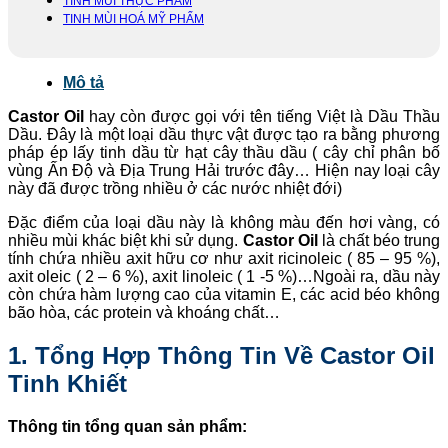
TINH MÙI THỰC PHẨM
TINH MÙI HOÁ MỸ PHẨM
Mô tả
Castor Oil
hay còn được gọi với tên tiếng Việt là Dầu Thầu
Dầu. Đây là một loại dầu thực vật được tạo ra bằng phương
pháp ép lấy tinh dầu từ hạt cây thầu dầu ( cây chỉ phân bố
vùng Ấn Độ và Địa Trung Hải trước đây… Hiện nay loại cây
này đã được trồng nhiều ở các nước nhiệt đới)
Đặc điểm của loại dầu này là không màu đến hơi vàng, có
nhiều mùi khác biệt khi sử dụng.
Castor Oil
là chất béo trung
tính chứa nhiều axit hữu cơ như axit ricinoleic ( 85 – 95 %),
axit oleic ( 2 – 6 %), axit linoleic ( 1 -5 %)…Ngoài ra, dầu này
còn chứa hàm lượng cao của vitamin E, các acid béo không
bão hòa, các protein và khoáng chất…
1. Tổng Hợp Thông Tin Về Castor Oil
Tinh Khiết
Thông tin tổng quan sản phẩm: