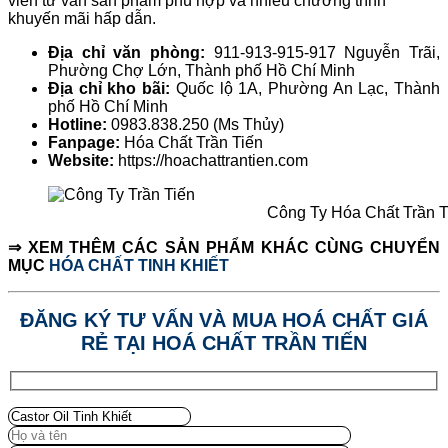
viên tư vấn sản phẩm phù hợp và nhiều chương trình
khuyến mãi hấp dẫn.
Địa chỉ văn phòng:
911-913-915-917 Nguyễn Trãi,
Phường Chợ Lớn, Thành phố Hồ Chí Minh
Địa chỉ kho bãi:
Quốc lộ 1A, Phường An Lạc, Thành
phố Hồ Chí Minh
Hotline:
0983.838.250 (Ms Thủy)
Fanpage:
Hóa Chất Trần Tiến
Website:
https://hoachattrantien.com
Công Ty Hóa Chất Trần T
⇒ XEM THÊM CÁC SẢN PHẨM KHÁC CÙNG CHUYỂN
MỤC
HÓA CHẤT TINH KHIẾT
ĐĂNG KÝ TƯ VẤN VÀ MUA HOÁ CHẤT GIÁ
RẺ TẠI HOÁ CHẤT TRẦN TIẾN