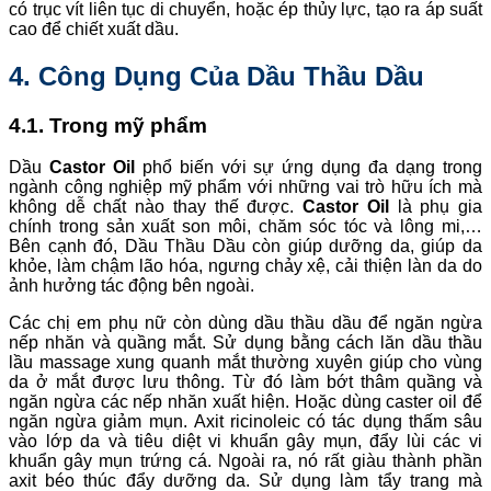
có trục vít liên tục di chuyển, hoặc ép thủy lực, tạo ra áp suất
cao để chiết xuất dầu.
4. Công Dụng Của Dầu Thầu Dầu
4.1. Trong mỹ phẩm
Dầu
Castor Oil
phổ biến với sự ứng dụng đa dạng trong
ngành công nghiệp mỹ phẩm với những vai trò hữu ích mà
không dễ chất nào thay thế được.
Castor Oil
là phụ gia
chính trong sản xuất son môi, chăm sóc tóc và lông mi,…
Bên cạnh đó, Dầu Thầu Dầu còn giúp dưỡng da, giúp da
khỏe, làm chậm lão hóa, ngưng chảy xệ, cải thiện làn da do
ảnh hưởng tác động bên ngoài.
Các chị em phụ nữ còn dùng dầu thầu dầu để ngăn ngừa
nếp nhăn và quầng mắt. Sử dụng bằng cách lăn dầu thầu
lầu massage xung quanh mắt thường xuyên giúp cho vùng
da ở mắt được lưu thông. Từ đó làm bớt thâm quầng và
ngăn ngừa các nếp nhăn xuất hiện. Hoặc dùng caster oil để
ngăn ngừa giảm mụn. Axit ricinoleic có tác dụng thấm sâu
vào lớp da và tiêu diệt vi khuẩn gây mụn, đẩy lùi các vi
khuẩn gây mụn trứng cá. Ngoài ra, nó rất giàu thành phần
axit béo thúc đẩy dưỡng da. Sử dụng làm tẩy trang mà