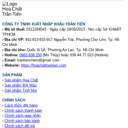
CÔNG TY TNHH XUẤT NHẬP KHẨU TRẦN TIẾN
› Mã số thuế:
0312284043 - Ngày cấp 19/05/2013 - Nơi cấp Sở KH&ĐT
TPHCM
› Địa chỉ VP:
911-913-915-917 Nguyễn Trãi, Phường Chợ Lớn, Tp. Hồ
Chí Minh
› Địa chỉ kho:
Quốc lộ 1A, Phường An Lạc, Tp. Hồ Chí Minh
› Hotline:
0983.838.250
(Ms Thủy) hoặc 039.44.77.023
(Hotline)
› Email:
trantienchem@gmail.com
› Website:
https://hoachattrantien.com
SẢN PHẨM
›
Sản phẩm Hoá Chất
›
Sản phẩm Bột Màu
›
Sản phẩm Tinh Mùi
CHÍNH SÁCH
›
Cách thức đặt hàng
›
Chính sách thanh toán
›
Chính sách giao nhận
›
Chính sách bảo hành
›
Chính sách đổi trả