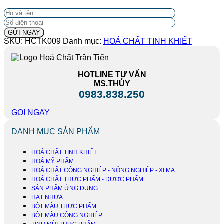
SKU:
HCTK009
Danh mục:
HOÁ CHẤT TINH KHIẾT
HOTLINE TƯ VẤN
MS.THỦY
0983.838.250
GỌI NGAY
DANH MỤC SẢN PHẨM
HOÁ CHẤT TINH KHIẾT
HOÁ MỸ PHẨM
HOÁ CHẤT CÔNG NGHIỆP - NÔNG NGHIỆP - XI MẠ
HOÁ CHẤT THỰC PHẨM - DƯỢC PHẨM
SẢN PHẨM ỨNG DỤNG
HẠT NHỰA
BỘT MÀU THỰC PHẨM
BỘT MÀU CÔNG NGHIỆP