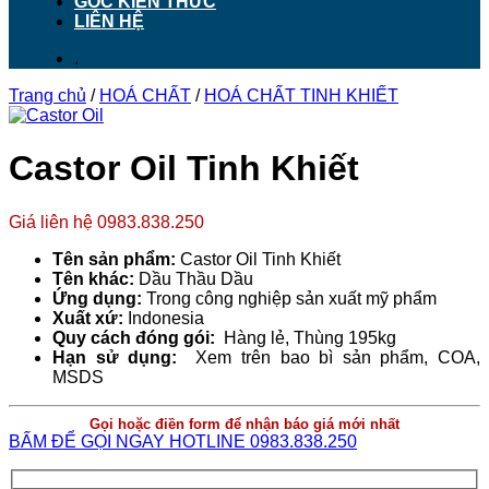
GÓC KIẾN THỨC
LIÊN HỆ
.
Trang chủ
/
HOÁ CHẤT
/
HOÁ CHẤT TINH KHIẾT
Castor Oil Tinh Khiết
Giá liên hệ 0983.838.250
Tên sản phẩm:
Castor Oil Tinh Khiết
Tên khác:
Dầu Thầu Dầu
Ứng dụng:
Trong công nghiệp sản xuất mỹ phẩm
Xuất xứ:
Indonesia
Quy cách đóng gói:
Hàng lẻ, Thùng 195kg
Hạn sử dụng:
Xem trên bao bì sản phẩm, COA,
MSDS
Gọi hoặc điền form để nhận báo giá mới nhất
BẤM ĐỂ GỌI NGAY HOTLINE 0983.838.250