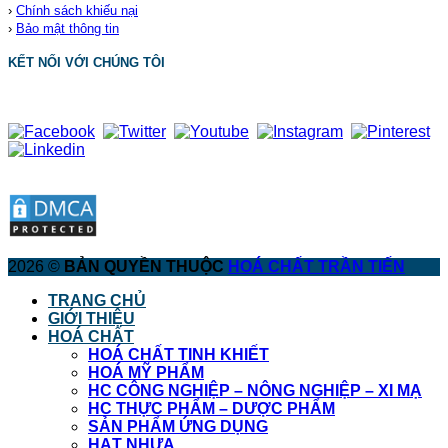
›
Chính sách khiếu nại
›
Bảo mật thông tin
KẾT NỐI VỚI CHÚNG TÔI
2026 ©
BẢN QUYỀN THUỘC
HOÁ CHẤT TRẦN TIẾN
TRANG CHỦ
GIỚI THIỆU
HOÁ CHẤT
HOÁ CHẤT TINH KHIẾT
HOÁ MỸ PHẨM
HC CÔNG NGHIỆP – NÔNG NGHIỆP – XI MẠ
HC THỰC PHẨM – DƯỢC PHẨM
SẢN PHẨM ỨNG DỤNG
HẠT NHỰA