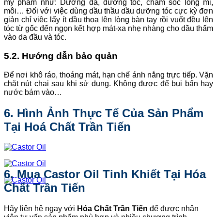
mỹ phẩm như: Dưỡng da, dưỡng tóc, chăm sóc lông mi,
môi… Đối với việc dùng dầu thầu dầu dưỡng tóc cực kỳ đơn
giản chỉ việc lấy ít dầu thoa lên lòng bàn tay rồi vuốt đều lên
tóc từ gốc đến ngọn kết hợp mát-xa nhẹ nhàng cho dầu thấm
vào da đầu và tóc.
5.2. Hướng dẫn bảo quản
Để nơi khô ráo, thoáng mát, hạn chế ánh nắng trực tiếp. Vặn
chặt nút chai sau khi sử dụng. Không được để bụi bẩn hay
nước bám vào…
6. Hình Ảnh Thực Tế Của Sản Phẩm
Tại Hoá Chất Trần Tiến
6. Mua Castor Oil Tinh Khiết Tại Hóa
Chất Trần Tiến
Hãy liên hệ ngay với
Hóa Chất Trần Tiến
để được nhân