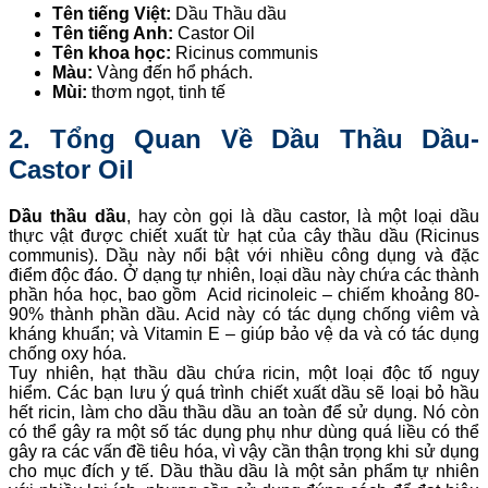
Tên tiếng Việt:
Dầu Thầu dầu
Tên tiếng Anh:
Castor Oil
Tên khoa học:
Ricinus communis
Màu:
Vàng đến hổ phách.
Mùi:
thơm ngọt, tinh tế
2. Tổng Quan Về Dầu Thầu Dầu-
Castor Oil
Dầu thầu dầu
, hay còn gọi là dầu castor, là một loại dầu
thực vật được chiết xuất từ hạt của cây thầu dầu (Ricinus
communis). Dầu này nổi bật với nhiều công dụng và đặc
điểm độc đáo. Ở dạng tự nhiên, loại dầu này chứa các thành
phần hóa học, bao gồm Acid ricinoleic – chiếm khoảng 80-
90% thành phần dầu. Acid này có tác dụng chống viêm và
kháng khuẩn; và Vitamin E – giúp bảo vệ da và có tác dụng
chống oxy hóa.
Tuy nhiên, hạt thầu dầu chứa ricin, một loại độc tố nguy
hiểm. Các bạn lưu ý quá trình chiết xuất dầu sẽ loại bỏ hầu
hết ricin, làm cho dầu thầu dầu an toàn để sử dụng. Nó còn
có thể gây ra một số tác dụng phụ như dùng quá liều có thể
gây ra các vấn đề tiêu hóa, vì vậy cần thận trọng khi sử dụng
cho mục đích y tế. Dầu thầu dầu là một sản phẩm tự nhiên