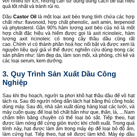
với nhiều lợi ích, nhưng cần sử dụng đúng cách để đạt hiệu
quả tốt nhất và tránh rủi ro.
Dầu
Castor Oil
là một loại axit béo trung tính chứa các hợp
chất như: flavonoid, hợp chất phenolic, axit amin, terpenoid
và phytosterol. Gần 90% hàm lượng axit béo của nó là một
hợp chất đặc hiệu và hiếm được gọi là axit ricinoleic, hàm
lượng axit ricinoleic có trong cây thầu dầu cũng rất
cao. Chính vì có thành phần hoá học nổi bật và được xem là
nguyên liệu quý giá vì thế được nghiên cứu dùng trong các
sản phẩm như: làm đẹp da, làm son môi, xà phòng, chì kẻ và
các loại serum, kem dưỡng.
3. Quy Trình Sản Xuất Dầu Công
Nghiệp
Sau khi thu hoạch, người ta phơi khô hạt thầu dầu để vỏ hạt
tách ra. Sau đó người nông dân tách hạt bằng thủ công hoặc
dùng máy. Sau đó, nhà sản xuất dùng hàng loạt các lưới, và
máy cuộn quay, để loại bỏ chất bẩn như que, thân, lá, …Nam
châm trên băng chuyền có thể loại bỏ sắt. Tiếp theo, hạt
được làm nóng để cứng giòn trước khi chiết xuất. Trong quá
trình này, hạt được làm ấm trong máy ép để loại bỏ độ ẩm,
làm cứng hạt. Tiếp theo, hạt sẽ được làm khô. Máy ép dầu