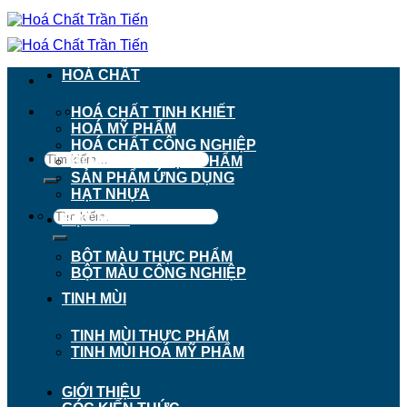
Chuyển
đến
nội
dung
HOÁ CHẤT
911 - 913 Nguyễn Trãi, Phường Chợ Lớn, TP.
HOÁ CHẤT TINH KHIẾT
Hồ Chí Minh
HOÁ MỸ PHẨM
HOÁ CHẤT CÔNG NGHIỆP
Tìm
HOÁ CHẤT THỰC PHẨM
kiếm:
SẢN PHẨM ỨNG DỤNG
HẠT NHỰA
Tìm
BỘT MÀU
kiếm:
BỘT MÀU THỰC PHẨM
BỘT MÀU CÔNG NGHIỆP
TINH MÙI
TINH MÙI THỰC PHẨM
TINH MÙI HOÁ MỸ PHẨM
GIỚI THIỆU