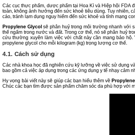
Các cục thực phẩm, dược phẩm tại Hoa Kì và Hiệp hội FDA 
toàn, không ảnh hưởng đến sức khoẻ tiêu dùng. Tuy nhiên, cá
cáo, tránh lạm dụng nguy hiểm đến sức khoẻ và tính mạng c
Propylene Glycol
sẽ phân huỷ trong môi trường nhanh với s
thể ngấm trong nước và đất. Trong cơ thể, nó sẽ phân huỷ
tr
cứu thường xuyên làm việc với chất này cần mang bảo hộ. 
propylene glycol cho mỗi kilogram (kg) trọng lượng cơ thể.
4.1. Cách sử dụng
Các nhà khoa học đã nghiên cứu kỹ lưỡng về việc sử dụng v
bao gồm cả việc áp dụng trong các ứng dụng y tế nhạy cảm
Hy vọng bài viết này sẽ giúp các bạn hiểu thêm về
Propylene 
Chúc các bạn tìm được sản phẩm chăm sóc da phù hợp với mì