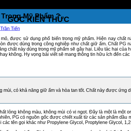
ì Trong Mỹ Phẩm ?
GÓC KIẾN THỨC
Trần Tiến
 mỏ, được sử dụng phổ biến trong mỹ phẩm. Hiện nay chất nà
òn được dùng trong công nghiệp như chất giữ ẩm. Chất PG này
chất này dùng trong mỹ phẩm sẽ gây hại. Liệu tác hại của hóa c
hay không. Hy vọng bài viết sẽ mang thông tin hữu ích đến các
g mùi, có khả năng giữ ẩm và hòa tan tốt. Chất này được ứng 
chất lỏng không màu, không mùi có vị ngọt. Đây là một là một o
nhiên, PG có nguồn gốc được chiết xuất từ các sản phẩm dầu 
i các tên gọi khác như Propylene Glycol, Proptylene Glycol, 1,