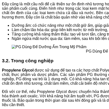
Đây cũng là một cầu nối để cải thiện sự ổn định nhũ tương h
sản phẩm cuối cùng. Điển hình như trong các loại kem mặt h
chất ổn định của các loại kem chứa cả dầu và nước. Bên cạn
hương thơm. Đây còn là chất bảo quản nhờ vào khả năng chố
Dưỡng ẩm: có chức năng như một chất giữ ẩm, giúp giảm
Làm chậm lão hóa da: giúp liên kết nước từ môi trường,
Tăng cường khả năng thẩm thấu: tạo vẻ tươi tắn, căng 
Ngăn ngừa mất nước qua da: làm mềm, sau khi bôi lên 
PG Dùng Để
3.2. Trong công nghiệp
Propylene Glycol
được sử dụng để tạo ra các hợp chất Polye
chất, thực phẩm và dược phẩm
. Các sản phẩm PG thường đ
nghiệp, PG đóng vai trò là 1 dung môi. Có khả năng hòa tan t
chất ổn định nhũ tương, chất làm mềm, chất cải biến độ nhớt 
Đối với cơ thể, nếu Propylene Glycol được chuyển hóa thành a
hóa thành axit oxalic. Với khả năng hút ẩm tuyệt vời, PG đượ
thuốc lá. Bảo quản trong thời gian dài sau khi đóng gói và 
liệu cần thiết.