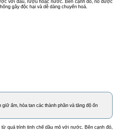
 được với dầu, rượu hoặc nước. Bên cạnh đó, nó được
y không gây độc hại và dễ dàng chuyển hoá.
h giữ ẩm, hòa tan các thành phần và tăng độ ổn
 từ quá trình tinh chế dầu mỏ với nước. Bên cạnh đó,