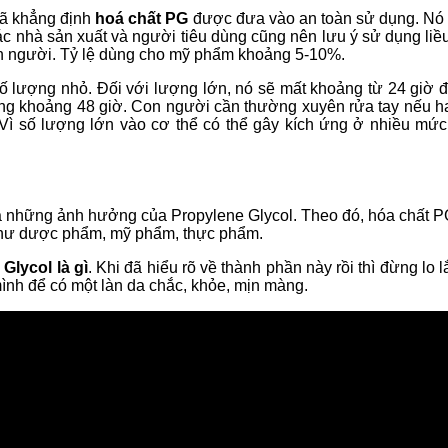
đã khẳng định
hoá chất PG
được đưa vào an toàn sử dụng. Nó 
c nhà sản xuất và người tiêu dùng cũng nên lưu ý sử dụng liều
on người. Tỷ lệ dùng cho mỹ phẩm khoảng 5-10%.
ố lượng nhỏ. Đối với lượng lớn, nó sẽ mất khoảng từ 24 giờ đ
ong khoảng 48 giờ. Con người cần thường xuyên rửa tay nếu h
Vì số lượng lớn vào cơ thể có thể gây kích ứng ở nhiều mứ
à những ảnh hưởng của Propylene Glycol. Theo đó, hóa chất P
 như dược phẩm, mỹ phẩm, thực phẩm.
Glycol là gì
. Khi đã hiểu rõ về thành phần này rồi thì đừng l
nh để có một làn da chắc, khỏe, mịn màng.