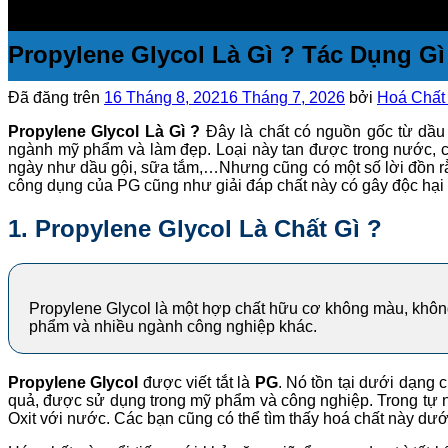
Propylene Glycol Là Gì ? Tác Dụng G
Đã đăng trên
16 Tháng 8, 2021
6 Tháng 7, 2026
bởi
Hoá Chất 
Propylene Glycol Là Gì ?
Đây là chất có nguồn gốc từ dầu
ngành mỹ phẩm và làm đẹp. Loại này tan được trong nước, c
ngày như dầu gội, sữa tắm,…Nhưng cũng có một số lời đồn rằng 
công dụng của PG cũng như giải đáp chất này có gây độc hại 
1. Propylene Glycol Là Chất Gì ?
Propylene Glycol là một hợp chất hữu cơ không màu, khôn
phẩm và nhiều ngành công nghiệp khác.
Propylene Glycol
được viết tắt là
PG
. Nó tồn tại dưới dạng 
quả, được sử dụng trong mỹ phẩm và công nghiệp. Trong tự 
Oxit với nước. Các bạn cũng có thể tìm thấy hoá chất này dướ