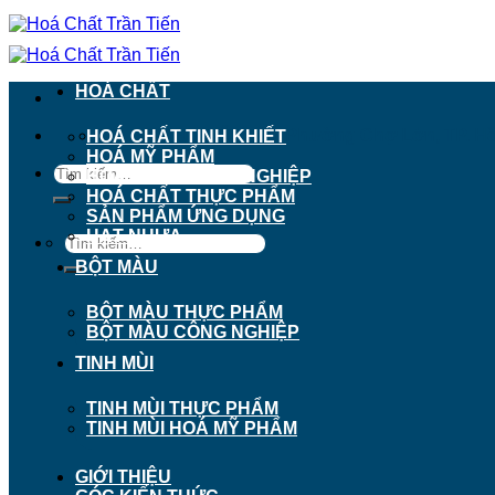
Chuyển
đến
nội
dung
HOÁ CHẤT
911 - 913 Nguyễn Trãi, Phường Chợ Lớn, TP. H
HOÁ CHẤT TINH KHIẾT
HOÁ MỸ PHẨM
Tìm
HOÁ CHẤT CÔNG NGHIỆP
kiếm:
HOÁ CHẤT THỰC PHẨM
SẢN PHẨM ỨNG DỤNG
HẠT NHỰA
Tìm
kiếm:
BỘT MÀU
BỘT MÀU THỰC PHẨM
BỘT MÀU CÔNG NGHIỆP
TINH MÙI
TINH MÙI THỰC PHẨM
TINH MÙI HOÁ MỸ PHẨM
GIỚI THIỆU