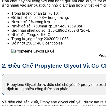
Hóa chất này nổi tiếng với khả năng giữ ẩm cao, duy trì tố
ứng nhiều vào sản xuất cũng nhờ giá thành hợp lý, tiết kiệm c
Trọng lượng phân tử: 76.10.
Độ tinh khiết: >99.8% trọng lượng.
Nước: <0.2% trọng lượng.
Nhiệt độ sôi, 760mmHg: 187.4oC (369.3oF).
Giới hạn nhiệt độ sôi: 186-189oC (367-372oF).
Nhiệt độ đông: < -57oC.
Trọng lượng riêng: 20/200C:1.038.
Độ nhớt 250C: 48.6 centipoise.
Prop
2. Điều Chế Propylene Glycol Và Cơ 
Propylene Glycol được điều chế chủ yếu từ propylene oxid
định trong nhiều công thức sản phẩm.
Về điều chế sản xuất, Propylene glycol chủ yếu được tạo ra 