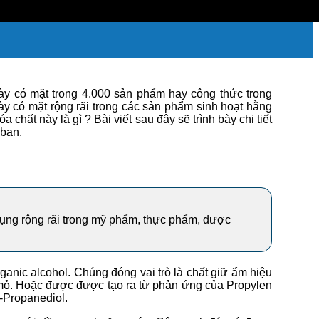
y có mặt trong 4.000 sản phẩm hay công thức trong
 có mặt rộng rãi trong các sản phẩm sinh hoạt hằng
hất này là gì ? Bài viết sau đây sẽ trình bày chi tiết
 bạn.
dụng rộng rãi trong mỹ phẩm, thực phẩm, dược
rganic alcohol. Chúng đóng vai trò là chất giữ ẩm hiệu
mỏ. Hoặc được được tạo ra từ phản ứng của Propylen
2-Propanediol.