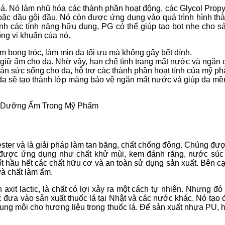
oá. Nó làm nhũ hóa các thành phần hoạt động, các Glycol Propy
oặc dầu gội đầu. Nó còn được ứng dụng vào quá trình hình thà
h các tính năng hữu dụng, PG có thể giúp tạo bọt nhẹ cho sả
ng vi khuẩn của nó.
 bong tróc, làm mịn da tối ưu mà không gây bết dính.
 giữ ẩm cho da. Nhờ vậy, hạn chế tình trạng mất nước và ngăn 
tràn sức sống cho da, hỗ trợ các thành phần hoạt tính của mỹ
da sẽ tạo thành lớp màng bảo vệ ngăn mất nước và giúp da m
 Dưỡng Ẩm Trong Mỹ Phẩm
ster và là giải pháp làm tan băng, chất chống đông. Chúng đư
ược ứng dụng như chất khử mùi, kem đánh răng, nước súc 
ốt hầu hết các chất hữu cơ và an toàn sử dụng sản xuất. Bên cạ
và chất làm ẩm.
xit lactic, là chất có lợi xảy ra một cách tự nhiên. Nhưng đó
c đưa vào sản xuất thuốc lá tại Nhật và các nước khác. Nó tạo
là dung môi cho hương liệu trong thuốc lá. Để sản xuất nhựa P