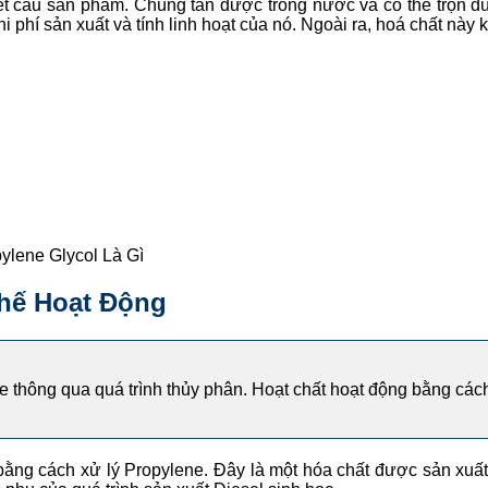
t kết cấu sản phẩm. Chúng tan được trong nước và có thể trộn
hi phí sản xuất và tính linh hoạt của nó. Ngoài ra, hoá chất nà
ylene Glycol Là Gì
Chế Hoạt Động
e thông qua quá trình thủy phân. Hoạt chất hoạt động bằng các
bằng cách xử lý Propylene. Đây là một hóa chất được sản xuất