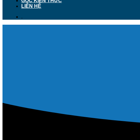
GÓC KIẾN THỨC
LIÊN HỆ
.