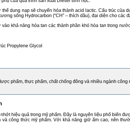
phụ của quá trình sản xuất Diesel sinh học.
thể dung nạp sẽ chuyển hóa thành acid lactic. Cấu trúc của 
xương sống Hydrocarbon (“CH” – thích dầu), đại diện cho các đ
ào khả năng hòa tan các thành phần khó hòa tan trong nước, 
rúc Propylene Glycol
dược phẩm, thực phẩm, chất chống đông và nhiều ngành công n
m
hớt hiệu quả trong mỹ phẩm. Đây là nguyên liệu phổ biến đượ
m và công thức mỹ phẩm. Với khả năng giữ ẩm cao, nên thư