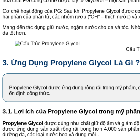
hóa chất PG cũng có thể được lấy từ Glycerol – một sản phẩm 
Cơ chế hoạt động của PG: Sau khi Propylene Glycol được cơ 
hai phần của phân tử, các nhóm rượu (“OH” – thích nước) và 
Mang đến tác dụng giữ nước, ngậm nước cho da và tóc. Nhờ v
da tốt hơn.
Cấu T
3. Ứng Dụng Propylene Glycol Là Gì ?
Propylene Glycol được ứng dụng rộng rãi trong mỹ phẩm, 
ổn định công thức.
3.1. Lợi ích của Propylene Glycol trong mỹ phẩ
Propylene Glycol
được dùng như chất giữ độ ẩm và giảm độ n
được ứng dụng sản xuất rộng rãi trong hơn 4.000 sản phẩ
dưỡng da, các loại nước hoa và dung môi…