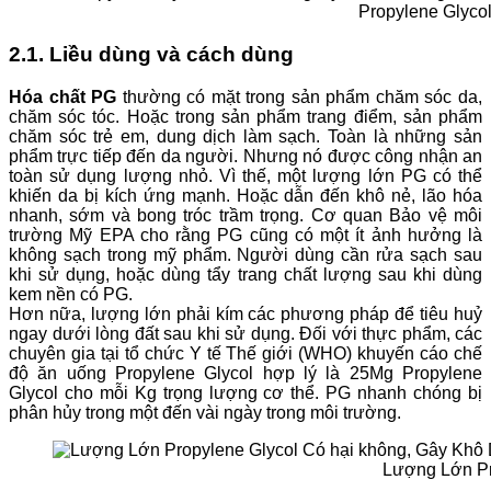
Propylene Glyco
2.1. Liều dùng và cách dùng
Hóa chất PG
thường có mặt trong sản phẩm chăm sóc da,
chăm sóc tóc. Hoặc trong sản phẩm trang điểm, sản phẩm
chăm sóc trẻ em, dung dịch làm sạch. Toàn là những sản
phẩm trực tiếp đến da người. Nhưng nó được công nhận an
toàn sử dụng lượng nhỏ. Vì thế, một lượng lớn PG có thể
khiến da bị kích ứng mạnh. Hoặc dẫn đến khô nẻ, lão hóa
nhanh, sớm và bong tróc trầm trọng. Cơ quan Bảo vệ môi
trường Mỹ EPA cho rằng PG cũng có một ít ảnh hưởng là
không sạch trong mỹ phẩm. Người dùng cần rửa sạch sau
khi sử dụng, hoặc dùng tẩy trang chất lượng sau khi dùng
kem nền có PG.
Hơn nữa, lượng lớn phải kím các phương pháp để tiêu huỷ
ngay dưới lòng đất sau khi sử dụng. Đối với thực phẩm, các
chuyên gia tại tổ chức Y tế Thế giới (WHO) khuyến cáo chế
độ ăn uống Propylene Glycol hợp lý là 25Mg Propylene
Glycol cho mỗi Kg trọng lượng cơ thể. PG nhanh chóng bị
phân hủy trong một đến vài ngày trong môi trường.
Lượng Lớn Pr