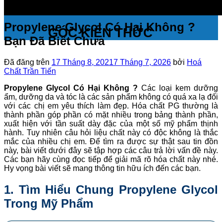
Propylene Glycol Có Hại Không ?
GÓC KIẾN THỨC
Bạn Đã Biết Chưa
Đã đăng trên
17 Tháng 8, 2021
7 Tháng 7, 2026
bởi
Hoá
Chất Trần Tiến
Propylene Glycol Có Hại Không ?
Các loại kem dưỡng
ẩm, dưỡng da và tóc là các sản phẩm không có quá xa lạ đối
với các chị em yêu thích làm đẹp. Hóa chất PG thường là
thành phần góp phần có mặt nhiều trong bảng thành phần,
xuất hiện với tần suất dày đặc của một số mỹ phẩm thịnh
hành. Tuy nhiên câu hỏi liệu chất này có độc không là thắc
mắc của nhiều chị em. Để tìm ra được sự thật sau tin đồn
này, bài viết dưới đây sẽ tập hợp các câu trả lời vấn đề này.
Các bạn hãy cùng đọc tiếp để giải mã rõ hóa chất này nhé.
Hy vọng bài viết sẽ mang thông tin hữu ích đến các bạn.
1. Tìm Hiểu Chung Propylene Glycol
Trong Mỹ Phẩm