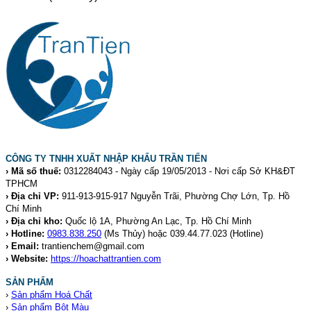
CÔNG TY TNHH XUẤT NHẬP KHẨU TRẦN TIẾN
› Mã số thuế:
0312284043 - Ngày cấp 19/05/2013 - Nơi cấp Sở KH&ĐT
TPHCM
› Địa chỉ VP:
911-913-915-917 Nguyễn Trãi, Phường Chợ Lớn, Tp. Hồ
Chí Minh
› Địa chỉ kho:
Quốc lộ 1A, Phường An Lạc, Tp. Hồ Chí Minh
› Hotline:
0983.838.250
(Ms Thủy) hoặc 039.44.77.023
(Hotline)
› Email:
trantienchem@gmail.com
› Website:
https://hoachattrantien.com
SẢN PHẨM
›
Sản phẩm Hoá Chất
›
Sản phẩm Bột Màu