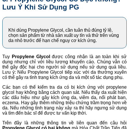
Lưu Ý Khi Sử Dụng PG
Khi dùng Propylene Glycol, cần tuân thủ đúng tỷ lệ,
chọn sản phẩm từ nhà sản xuất uy tín và thử trên vùng
da nhỏ trước để hạn chế nguy cơ kích ứng.
Tuy
Propylene Glycol
được công nhận là an toàn khi sử
dụng nhưng chỉ với liều lượng khuyến cáo. Chúng vẫn có
thể gây độc hại cho người sử dụng nếu sử dụng quá liều.
Lưu ý: Nếu Propylene Glycol tiếp xúc với da thường xuyên
có thể gây ra tình trạng kích ứng da và một số tác dụng phụ.
Các bạn có thể kiểm tra da có bị kích ứng với propylene
glycol hay không bằng cách quan sát. Nếu thấy da xuất hiện
các dấu hiệu như gây kích ứng da, viêm da, nổi phát ban,
eczema. Hay gây thêm những triệu chứng trầm trọng hơn về
da. Nếu những tình trạng này xảy ra thì hãy ngưng sử dụng
và tìm đến bác sĩ để được tư vấn kịp thời.
Trên đây là những thông tin về liên quan đến câu hỏi
Propylene Glycol có hại không
mà Hóa Chất Trần Tiến đã