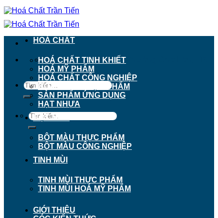
Chuyển
đến
nội
dung
HOÁ CHẤT
911 - 913 Nguyễn Trãi, Phường Chợ Lớn, TP.
HOÁ CHẤT TINH KHIẾT
Hồ Chí Minh
HOÁ MỸ PHẨM
HOÁ CHẤT CÔNG NGHIỆP
Tìm
HOÁ CHẤT THỰC PHẨM
kiếm:
SẢN PHẨM ỨNG DỤNG
HẠT NHỰA
Tìm
BỘT MÀU
kiếm:
BỘT MÀU THỰC PHẨM
BỘT MÀU CÔNG NGHIỆP
TINH MÙI
TINH MÙI THỰC PHẨM
TINH MÙI HOÁ MỸ PHẨM
GIỚI THIỆU