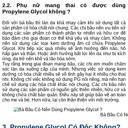
2.2. Phụ nữ mang thai có được dùng
Propylene Glycol không ?
Đối với bà bầu thì làn da khá nhạy cảm khi sử dụng tất cả
sản phẩm có hóa chất nói chung. Các chị bầu nên ưu tiên sử
dụng các sản phẩm có thành phần tự nhiên và hữu cơ để
bảo đảm cho giai đoạn cơ thể khá yếu và nhạy cảm. Không
nên sử dụng các loại kem dưỡng ẩm có chứa Propylene
Glycol. Khi tiếp xúc quá nhiều sẽ ảnh hưởng đến não, hô
hấp gan và thận. Hoặc ảnh hưởng bất lợi lên da như bị kích
ứng, da trở nên khô và lão hóa sớm.
Tuy rằng trong giai đoạn mang bầu, các chị em muốn chăm
sóc làn da xuống cấp của mình. Nhưng việc sử dụng kem
dưỡng có hóa chất nhiều sẽ vô tình gây hại ít nhiều cho thai
nhi. Không chỉ việc không sử dụng PG nói riêng, mà nên hạn
chế sử dụng các hóa chất khác nói chung. Các chị bầu nên
sử dụng các sản phẩm có nguồn gốc thiên nhiên, hữu cơ và
không chứa chất bảo quản. Điều này sẽ giúp bảo vệ an toàn
cho mẹ và bé. Hơn nữa, lại còn thân thiện với môi trường.
Bà Bầu Có Nê
3. Propylene Glycol Có Độc Không?