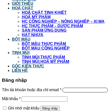
GIỚI THIỆU
HOÁ CHẤT
HOÁ CHẤT TINH KHIẾT
HOÁ MỸ PHẨM
HC CÔNG NGHIỆP – NÔNG NGHIỆP – XI MẠ
HC THỰC PHẨM – DƯỢC PHẨM
SẢN PHẨM ỨNG DỤNG
HẠT NHỰA
BỘT MÀU
BỘT MÀU THỰC PHẨM
BỘT MÀU CÔNG NGHIỆP
TINH MÙI
TINH MÙI THỰC PHẨM
TINH MÙI HOÁ MỸ PHẨM
GÓC KIẾN THỨC
LIÊN HỆ
Đăng nhập
Tên tài khoản hoặc địa chỉ email
*
Mật khẩu
*
Ghi nhớ mật khẩu
Đăng nhập