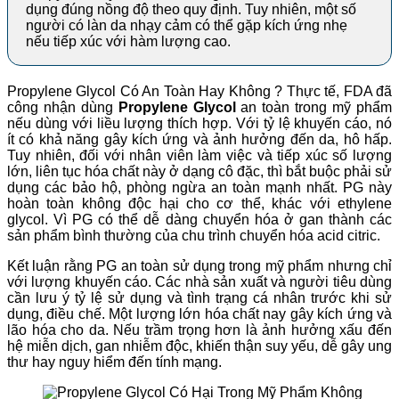
dụng đúng nồng độ theo quy định. Tuy nhiên, một số
người có làn da nhạy cảm có thể gặp kích ứng nhẹ
nếu tiếp xúc với hàm lượng cao.
Propylene Glycol Có An Toàn Hay Không ? Thực tế, FDA đã
công nhận dùng
Propylene Glycol
an toàn trong mỹ phẩm
nếu dùng với liều lượng thích hợp. Với tỷ lệ khuyến cáo, nó
ít có khả năng gây kích ứng và ảnh hưởng đến da, hô hấp.
Tuy nhiên, đối với nhân viên làm việc và tiếp xúc số lượng
lớn, liên tục hóa chất này ở dạng cô đặc, thì bắt buộc phải sử
dụng các bảo hộ, phòng ngừa an toàn mạnh nhất. PG này
hoàn toàn không độc hại cho cơ thể, khác với ethylene
glycol. Vì PG có thể dễ dàng chuyển hóa ở gan thành các
sản phẩm bình thường của chu trình chuyển hóa acid citric.
Kết luận rằng PG an toàn sử dụng trong mỹ phẩm nhưng chỉ
với lượng khuyến cáo. Các nhà sản xuất và người tiêu dùng
cần lưu ý tỷ lệ sử dụng và tình trạng cá nhân trước khi sử
dụng, điều chế. Một lượng lớn hóa chất nay gây kích ứng và
lão hóa cho da. Nếu trầm trọng hơn là ảnh hưởng xấu đến
hệ miễn dịch, gan nhiễm độc, khiến thận suy yếu, dễ gây ung
thư hay nguy hiểm đến tính mạng.