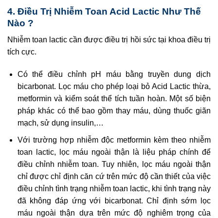
4. Điều Trị Nhiễm Toan Acid Lactic Như Thế
Nào ?
Nhiễm toan lactic cần được điều trị hồi sức tại khoa điều trị
tích cực.
Có thể điều chỉnh pH máu bằng truyền dung dịch
bicarbonat. Lọc máu cho phép loại bỏ Acid Lactic thừa,
metformin và kiểm soát thể tích tuần hoàn. Một số biện
pháp khác có thể bao gồm thay máu, dùng thuốc giãn
mạch, sử dụng insulin,…
Với trường hợp nhiễm độc metformin kèm theo nhiễm
toan lactic, lọc máu ngoài thận là liệu pháp chính để
điều chỉnh nhiễm toan. Tuy nhiên, lọc máu ngoài thận
chỉ được chỉ định căn cứ trên mức độ cần thiết của việc
điều chỉnh tình trạng nhiễm toan lactic, khi tình trạng này
đã không đáp ứng với bicarbonat. Chỉ định sớm lọc
máu ngoài thận dựa trên mức độ nghiêm trọng của