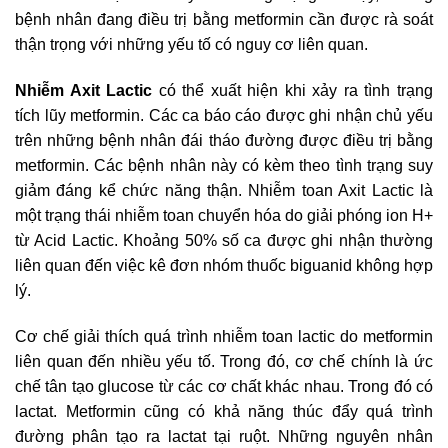
bệnh nhân đang điều trị bằng metformin cần được rà soát
thận trọng với những yếu tố có nguy cơ liên quan.
Nhiễm Axit Lactic
có thể xuất hiện khi xảy ra tình trạng
tích lũy metformin. Các ca báo cáo được ghi nhận chủ yếu
trên những bệnh nhân đái tháo đường được điều trị bằng
metformin. Các bệnh nhân này có kèm theo tình trạng suy
giảm đáng kể chức năng thận. Nhiễm toan Axit Lactic là
một trạng thái nhiễm toan chuyển hóa do giải phóng ion H+
từ Acid Lactic. Khoảng 50% số ca được ghi nhận thường
liên quan đến việc kê đơn nhóm thuốc biguanid không hợp
lý.
Cơ chế giải thích quá trình nhiễm toan lactic do metformin
liên quan đến nhiều yếu tố. Trong đó, cơ chế chính là ức
chế tân tạo glucose từ các cơ chất khác nhau. Trong đó có
lactat. Metformin cũng có khả năng thúc đẩy quá trình
đường phân tạo ra lactat tại ruột. Những nguyên nhân