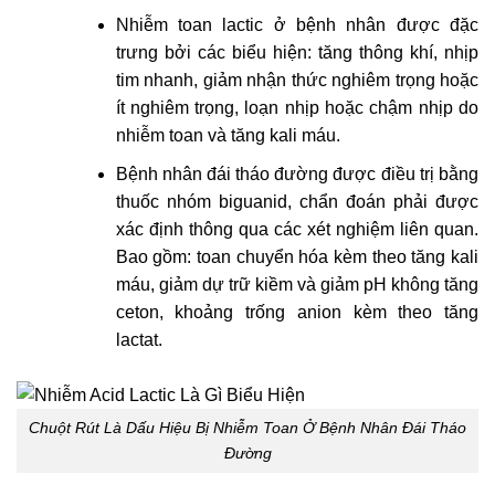
Nhiễm toan lactic ở bệnh nhân được đặc
trưng bởi các biểu hiện: tăng thông khí, nhịp
tim nhanh, giảm nhận thức nghiêm trọng hoặc
ít nghiêm trọng, loạn nhịp hoặc chậm nhịp do
nhiễm toan và tăng kali máu.
Bệnh nhân đái tháo đường được điều trị bằng
thuốc nhóm biguanid, chẩn đoán phải được
xác định thông qua các xét nghiệm liên quan.
Bao gồm: toan chuyển hóa kèm theo tăng kali
máu, giảm dự trữ kiềm và giảm pH không tăng
ceton, khoảng trống anion kèm theo tăng
lactat.
Chuột Rút Là Dấu Hiệu Bị Nhiễm Toan Ở Bệnh Nhân Đái Tháo
Đường