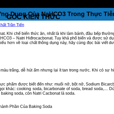
Ứng Dụng Của NaHCO3 Trong Thực Tiễ
GÓC KIẾN THỨC
hất Trần Tiến
nat. Khi chế biến thức ăn, nhất là khi làm bánh, đầu bếp thườ
HCO3 – Natri Hiđrocacbonat. Tuy khá phổ biến và được sử dụng
hiểu hơn về loại chất thông dụng này, hãy cùng đọc bài viết dư
màu trắng, dễ hút ẩm nhưng lại ít tan trong nước. Khi có sự h
 thực phẩm được biết đến như: muối nở, bột nở, Sodium Bicarc
 gọi khác: cooking soda, bicarbonate of soda, bread soda,… 
 baking soda, còn Natri Cacbonat là soda.
ành Phần Của Baking Soda