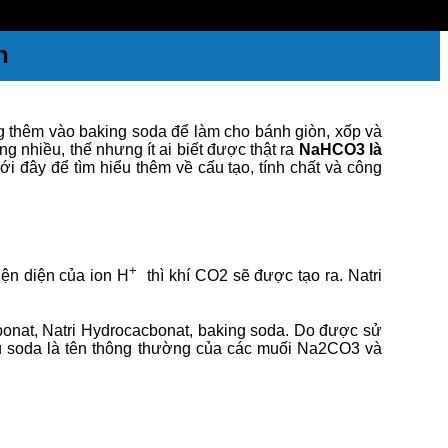
n
ng thêm vào baking soda để làm cho bánh giòn, xốp và
 nhiều, thế nhưng ít ai biết được thật ra
NaHCO3 là
ới đây để tìm hiểu thêm về cấu tạo, tính chất và công
+
iện diện của ion H
thì khí CO2 sẽ được tạo ra. Natri
bonat, Natri Hydrocacbonat, baking soda. Do được sử
Dù soda là tên thông thường của các muối Na2CO3 và