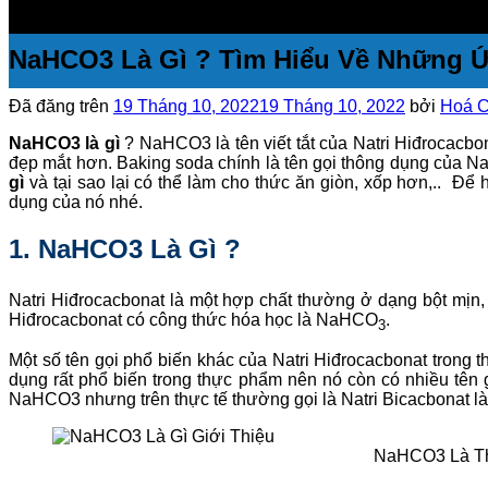
NaHCO3 Là Gì ? Tìm Hiểu Về Những 
Đã đăng trên
19 Tháng 10, 2022
19 Tháng 10, 2022
bởi
Hoá C
NaHCO3 là gì
? NaHCO3 là tên viết tắt của Natri Hiđrocacbo
đẹp mắt hơn. Baking soda chính là tên gọi thông dụng của Na
gì
và tại sao lại có thể làm cho thức ăn giòn, xốp hơn,.. Để 
dụng của nó nhé.
1. NaHCO3 Là Gì ?
Natri Hiđrocacbonat là một hợp chất thường ở dạng bột mịn, 
Hiđrocacbonat có công thức hóa học là NaHCO
.
3
Một số tên gọi phổ biến khác của Natri Hiđrocacbonat trong
dụng rất phổ biến trong thực phẩm nên nó còn có nhiều tên
NaHCO3 nhưng trên thực tế thường gọi là Natri Bicacbonat là
NaHCO3 Là Th