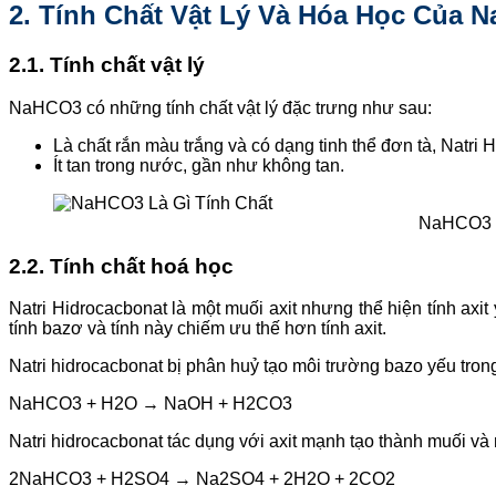
2. Tính Chất Vật Lý Và Hóa Học Của 
2.1. Tính chất vật lý
NaHCO3 có những tính chất vật lý đặc trưng như sau:
Là chất rắn màu trắng và có dạng tinh thể đơn tà, Natri 
Ít tan trong nước, gần như không tan.
NaHCO3 L
2.2. Tính chất hoá học
Natri Hidrocacbonat là một muối axit nhưng thể hiện tính axi
tính bazơ và tính này chiếm ưu thế hơn tính axit.
Natri hidrocacbonat bị phân huỷ tạo môi trường bazo yếu tron
NaHCO3 + H2O → NaOH + H2CO3
Natri hidrocacbonat tác dụng với axit mạnh tạo thành muối và
2NaHCO3 + H2SO4 → Na2SO4 + 2H2O + 2CO2