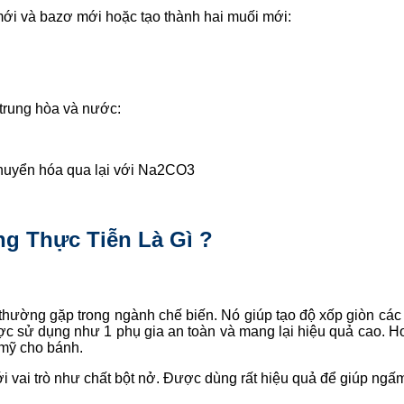
 mới và bazơ mới hoặc tạo thành hai muối mới:
 trung hòa và nước:
 chuyển hóa qua lại với Na2CO3
g Thực Tiễn Là Gì ?
thường gặp trong ngành chế biến. Nó giúp tạo độ xốp giòn các 
ợc sử dụng như 1 phụ gia an toàn và mang lại hiệu quả cao. H
 mỹ cho bánh.
ới vai trò như chất bột nở. Được dùng rất hiệu quả để giúp ngấm