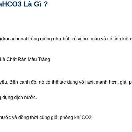
NaHCO3 Là Gì ?
Hidrocacbonat trông giống như bột, có vị hơi mặn và có tính kiề
à Chất Rắn Màu Trắng
t yếu. Bên cạnh đó, nó có thể tác dụng với axit mạnh hơn, giải
g dụng dịch nước.
 nước và đồng thời cũng giải phóng khí CO2: