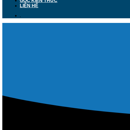
GÓC KIẾN THỨC
LIÊN HỆ
.