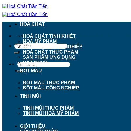
Chuyển
đến
nội
dung
HOÁ CHẤT
911 - 913 Nguyễn Trãi, Phường Chợ Lớn, TP. H
HOÁ CHẤT TINH KHIẾT
HOÁ MỸ PHẨM
Tìm
HOÁ CHẤT CÔNG NGHIỆP
kiếm:
HOÁ CHẤT THỰC PHẨM
SẢN PHẨM ỨNG DỤNG
HẠT NHỰA
Tìm
kiếm:
BỘT MÀU
BỘT MÀU THỰC PHẨM
BỘT MÀU CÔNG NGHIỆP
TINH MÙI
TINH MÙI THỰC PHẨM
TINH MÙI HOÁ MỸ PHẨM
GIỚI THIỆU