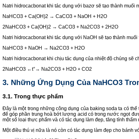
Natri hidrocacbonat khi tác dụng với bazơ sẽ tạo thành muối
NaHCO3 + Ca(OH)2 → CaCO3 + NaOH + H2O
2NaHCO3 + Ca(OH)2 → CaCO3 + Na2CO3 + 2H2O
Natri hidrocacbonat khi tác dụng với NaOH sẽ tạo thành muối
NaHCO3 + NaOH → Na2CO3 + H2O
Natri hidrocacbonat khi chịu tác dụng của nhiệt độ chúng sẽ
2NaHCO3 ←t°→ Na2CO3 + H2O + CO2
3. Những Ứng Dụng Của NaHCO3 Tron
3.1. Trong thực phẩm
Đây là một trong những công dụng của baking soda ta có thể 
để góp phần trung hoà bớt lượng acid có trong nước ngọt đư
một số loại thực phẩm và có tác dụng làm đẹp, tăng tính thẩm
Một điều thú vị nữa là nó còn có tác dụng làm đẹp cho bánh v