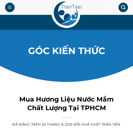
Chuyển
đến
nội
.
dung
GÓC KIẾN THỨC
Mua Hương Liệu Nước Mắm
Chất Lượng Tại TPHCM
ĐÃ ĐĂNG TRÊN
20 THÁNG 9, 2021
BỞI
HOÁ CHẤT TRẦN TIẾN