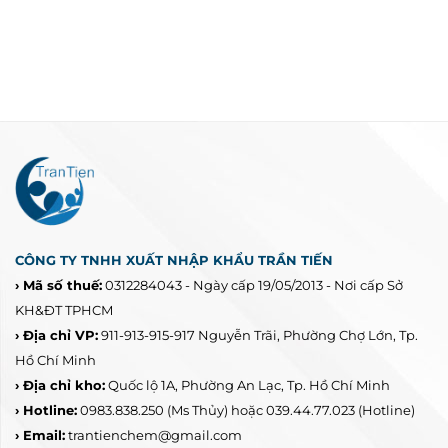
CÔNG TY TNHH XUẤT NHẬP KHẨU TRẦN TIẾN
› Mã số thuế:
0312284043 - Ngày cấp 19/05/2013 - Nơi cấp Sở
KH&ĐT TPHCM
› Địa chỉ VP:
911-913-915-917 Nguyễn Trãi, Phường Chợ Lớn, Tp.
Hồ Chí Minh
› Địa chỉ kho:
Quốc lộ 1A, Phường An Lạc, Tp. Hồ Chí Minh
› Hotline:
0983.838.250
(Ms Thủy) hoặc 039.44.77.023
(Hotline)
› Email:
trantienchem@gmail.com