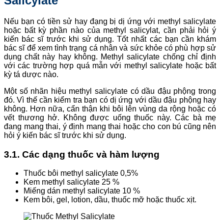
Salicylate
Nếu bạn có tiền sử hay đạng bị dị ứng với methyl salicylate
hoặc bất kỳ phần nào của methyl salicylat, cần phải hỏi ý
kiến bác sĩ trước khi sử dụng. Tốt nhất các bạn cần khám
bác sĩ để xem tình trạng cá nhân và sức khỏe có phù hợp sử
dụng chất này hay không. Methyl salicylate chống chỉ định
với các trường hợp quá mẫn với methyl salicylate hoặc bất
kỳ tá dược nào.
Một số nhãn hiệu methyl salicylate có dầu đậu phộng trong
đó. Vì thế cần kiểm tra bạn có dị ứng với dầu đậu phộng hay
không. Hơn nữa, cẩn thận khi bôi lên vùng da rộng hoặc có
vết thương hở. Không được uống thuốc này. Các bà mẹ
đang mang thai, ý định mang thai hoặc cho con bú cũng nên
hỏi ý kiến bác sĩ trước khi sử dụng.
3.1. Các dạng thuốc và hàm lượng
Thuốc bôi methyl salicylate 0,5%
Kem methyl salicylate 25 %
Miếng dán methyl salicylate 10 %
Kem bôi, gel, lotion, dầu, thuốc mỡ hoặc thuốc xịt.