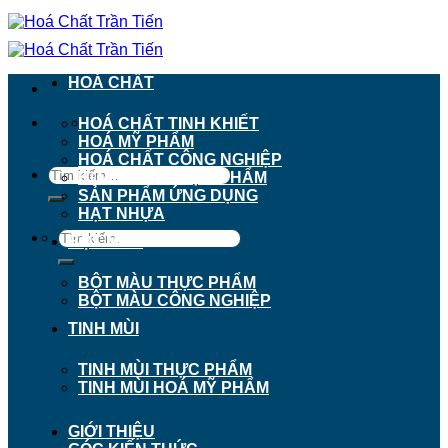
Chuyển
đến
nội
dung
HOÁ CHẤT
911 - 913 Nguyễn Trãi, Phường Chợ Lớn, TP.
HOÁ CHẤT TINH KHIẾT
Hồ Chí Minh
HOÁ MỸ PHẨM
HOÁ CHẤT CÔNG NGHIỆP
Tìm
HOÁ CHẤT THỰC PHẨM
kiếm:
SẢN PHẨM ỨNG DỤNG
HẠT NHỰA
Tìm
BỘT MÀU
kiếm:
BỘT MÀU THỰC PHẨM
BỘT MÀU CÔNG NGHIỆP
TINH MÙI
TINH MÙI THỰC PHẨM
TINH MÙI HOÁ MỸ PHẨM
GIỚI THIỆU