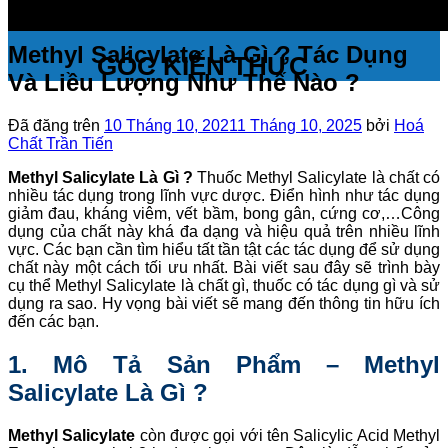
Methyl Salicylate Là Gì ? Tác Dụng
GÓC KIẾN THỨC
Và Liều Lượng Như Thế Nào ?
Đã đăng trên
10 Tháng 10, 2021
1 Tháng 10, 2025
bởi
Hoá
Chất Trần Tiến
Methyl Salicylate Là Gì ?
Thuốc Methyl Salicylate là chất có
nhiều tác dụng trong lĩnh vực dược. Điển hình như tác dụng
giảm đau, kháng viêm, vết bầm, bong gân, cứng cơ,…Công
dụng của chất này khá đa dạng và hiệu quả trên nhiều lĩnh
vực. Các bạn cần tìm hiểu tất tần tật các tác dụng để sử dụng
chất này một cách tối ưu nhất. Bài viết sau đây sẽ trình bày
cụ thể Methyl Salicylate là chất gì, thuốc có tác dụng gì và sử
dụng ra sao. Hy vọng bài viết sẽ mang đến thông tin hữu ích
đến các bạn.
1. Mô Tả Sản Phẩm – Methyl
Salicylate Là Gì ?
Methyl Salicylate
còn được gọi với tên Salicylic Acid Methyl