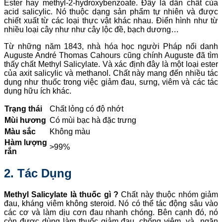
Ester hay methyl-2-hydroxybenzoate. Đây là dẫn chất của
acid salicylic. Nó thuộc dạng sản phẩm tự nhiên và được
chiết xuất từ các loại thực vật khác nhau. Điển hình như từ
nhiều loại cây như như cây lộc đề, bạch dương…
Từ những năm 1843, nhà hóa học người Pháp nổi danh
Auguste André Thomas Cahours cũng chính Auguste đã tìm
thấy chất Methyl Salicylate. Và xác định đây là một loại ester
của axit salicylic và methanol. Chất này mang đến nhiều tác
dụng như thuốc trong việc giảm đau, sưng, viêm và các tác
dụng hữu ích khác.
Trạng thái
Chất lỏng có độ nhớt
Mùi hương
Có mùi bạc hà đặc trưng
Màu sắc
Không màu
Hàm lượng
>99%
rắn
2. Tác Dụng
Methyl Salicylate là thuốc gì ?
Chất này thuộc nhóm giảm
đau, kháng viêm không st­eroid. Nó có thể tác động sâu vào
các cơ và làm dịu cơn đau nhanh chóng. Bên cạnh đó, nó
còn được dùng làm thuốc giảm đau, chống viêm, và ngăn