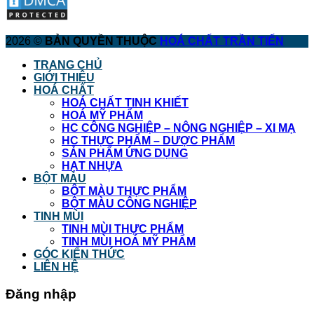
2026 ©
BẢN QUYỀN THUỘC
HOÁ CHẤT TRẦN TIẾN
TRANG CHỦ
GIỚI THIỆU
HOÁ CHẤT
HOÁ CHẤT TINH KHIẾT
HOÁ MỸ PHẨM
HC CÔNG NGHIỆP – NÔNG NGHIỆP – XI MẠ
HC THỰC PHẨM – DƯỢC PHẨM
SẢN PHẨM ỨNG DỤNG
HẠT NHỰA
BỘT MÀU
BỘT MÀU THỰC PHẨM
BỘT MÀU CÔNG NGHIỆP
TINH MÙI
TINH MÙI THỰC PHẨM
TINH MÙI HOÁ MỸ PHẨM
GÓC KIẾN THỨC
LIÊN HỆ
Đăng nhập