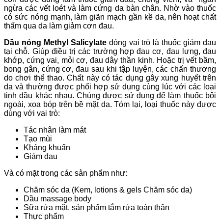
ngừa các vết loét và làm cứng da bàn chân. Nhờ vào thuốc
có sức nóng mạnh, làm giãn mạch gần kề da, nên hoạt chất
thấm qua da làm giảm cơn đau.
Dầu nóng Methyl Salicylate
đóng vai trò là thuốc giảm đau
tại chỗ. Giúp điều trị các trường hợp đau cơ, đau lưng, đau
khớp, cứng vai, mỏi cơ, đau dây thần kinh. Hoặc trị vết bầm,
bong gân, cứng cơ, đau sau khi tập luyện, các chấn thương
do chơi thể thao. Chất này có tác dụng gây xung huyết trên
da và thường được phối hợp sử dụng cùng lúc với các loại
tinh dầu khác nhau. Chúng được sử dụng để làm thuốc bôi
ngoài, xoa bóp trên bề mặt da. Tóm lại, loại thuốc này được
dùng với vai trò:
Tác nhân làm mát
Tạo mùi
Kháng khuẩn
Giảm đau
Và có mặt trong các sản phẩm như:
Chăm sóc da (Kem, lotions & gels Chăm sóc da)
Dầu massage body
Sữa rửa mặt, sản phẩm tắm rửa toàn thân
Thực phẩm