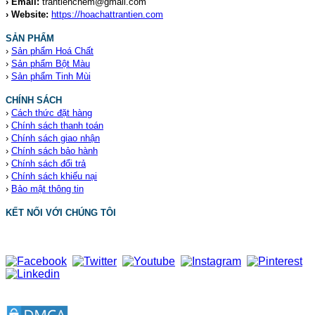
› Email:
trantienchem@gmail.com
› Website:
https://hoachattrantien.com
SẢN PHẨM
›
Sản phẩm Hoá Chất
›
Sản phẩm Bột Màu
›
Sản phẩm Tinh Mùi
CHÍNH SÁCH
›
Cách thức đặt hàng
›
Chính sách thanh toán
›
Chính sách giao nhận
›
Chính sách bảo hành
›
Chính sách đổi trả
›
Chính sách khiếu nại
›
Bảo mật thông tin
KẾT NỐI VỚI CHÚNG TÔI