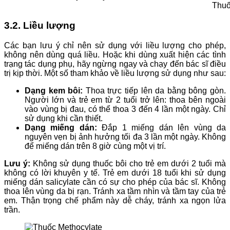
Thuố
3.2. Liều lượng
Các bạn lưu ý chỉ nên sử dụng với liều lượng cho phép,
không nên dùng quá liều. Hoặc khi dùng xuất hiện các tình
trạng tác dụng phụ, hãy ngừng ngay và chạy đến bác sĩ điều
trị kịp thời. Một số tham khảo về liều lượng sử dụng như sau:
Dạng kem bôi:
Thoa trực tiếp lên da bằng bông gòn.
Người lớn và trẻ em từ 2 tuổi trở lên: thoa bên ngoài
vào vùng bị đau, có thể thoa 3 đến 4 lần một ngày. Chỉ
sử dụng khi cần thiết.
Dạng miếng dán:
Đắp 1 miếng dán lên vùng da
nguyên vẹn bị ảnh hưởng tối đa 3 lần một ngày. Không
để miếng dán trên 8 giờ cùng một vị trí.
Lưu ý:
Không sử dụng thuốc bôi cho trẻ em dưới 2 tuổi mà
không có lời khuyên y tế. Trẻ em dưới 18 tuổi khi sử dụng
miếng dán salicylate cần có sự cho phép của bác sĩ. Không
thoa lên vùng da bị rạn. Tránh xa tầm nhìn và tầm tay của trẻ
em. Thận trọng chế phẩm này dễ cháy, tránh xa ngọn lửa
trần.