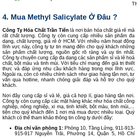
Th
4. Mua Methyl Salicylate Ở Đâu ?
Công Ty Hóa Chất Trần Tiến
là nơi bán hóa chất giá rẻ mà
rất chất lượng. Công ty còn cung cấp nhiều sản phẩm đa
dạng, chất lượng, giá rẻ ở HCM. Với nhiều năm hoạt động
lĩnh vực này, công ty tự tin mang đến cho quý khách những
sản phẩm chất lượng, nguồn gốc rõ ràng và uy tín nhất.
Công ty chuyên cung cấp đa dạng các sản phẩm sỉ và lẻ hoá
chất, bột màu và tinh mùi. Với tiêu chí mang đến giá trị thiết
thực và đáp ứng nhu cầu khách hàng trong mọi lĩnh vực.
Ngoài ra, còn có nhiều chính sách như giao hàng tận nơi, tư
vấn qua hotline, nhanh chóng giải đáp và hỗ trợ cho quý
khách.
Nơi đây cung cấp sỉ và lẻ, giá cả hợp lí, giao hàng tận nơi.
Công ty còn cung cấp các mặt hàng khác như hóa chất công
nghiệp, nông nghiệp, xi mạ, tinh khiết, bột màu, tinh mùi,…
tiện cho quý khách đến 1 nơi mà mua được nhiều loại. Quý
khách có thể tham khảo thông tin công ty dưới đây:
Địa chỉ văn phòng 1:
Phòng 10, Tầng Lửng, 911-913-
915-917 Nguyễn Trãi, Phường 14, Quận 5, Hồ Chí