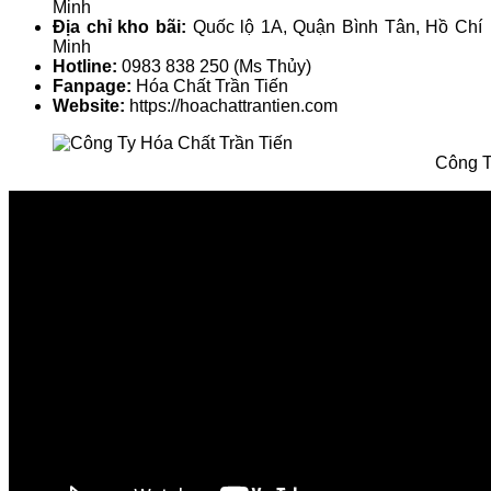
Minh
Địa chỉ kho bãi:
Quốc lộ 1A, Quận Bình Tân, Hồ Chí
Minh
Hotline:
0983 838 250 (Ms Thủy)
Fanpage:
Hóa Chất Trần Tiến
Website:
https://hoachattrantien.com
Công T