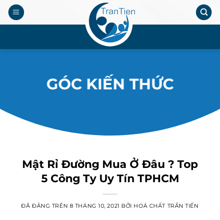
Chuyển
đến
nội
.
dung
GÓC KIẾN THỨC
Mật Rỉ Đường Mua Ở Đâu ? Top
5 Công Ty Uy Tín TPHCM
ĐÃ ĐĂNG TRÊN
8 THÁNG 10, 2021
BỞI
HOÁ CHẤT TRẦN TIẾN