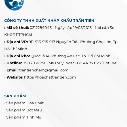
CÔNG TY TNHH XUẤT NHẬP KHẨU TRẦN TIẾN
› Mã số thuế:
0312284043 - Ngày cấp 19/05/2013 - Nơi cấp Sở
KH&ĐT TPHCM
› Địa chỉ VP:
911-913-915-917 Nguyễn Trãi, Phường Chợ Lớn, Tp.
Hồ Chí Minh
› Địa chỉ kho:
Quốc lộ 1A, Phường An Lạc, Tp. Hồ Chí Minh
› Hotline:
0983.838.250
(Ms Thủy) hoặc 039.44.77.023
(Hotline)
› Email:
trantienchem@gmail.com
› Website:
https://hoachattrantien.com
SẢN PHẨM
›
Sản phẩm Hoá Chất
›
Sản phẩm Bột Màu
›
Sản phẩm Tinh Mùi