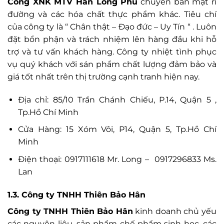
Công XNK MTV Hân Long Phú
chuyên bán mật rỉ
đường và các hóa chất thực phẩm khác. Tiêu chí
của công ty là “ Chân thật – Đạo đức – Uy Tín “ . Luôn
đặt bổn phận và trách nhiệm lên hàng đầu khi hỗ
trợ và tư vấn khách hàng. Công ty nhiệt tình phục
vụ quý khách với sán phẩm chất lượng đảm bảo và
giá tốt nhất trên thị trường cạnh tranh hiện nay.
Địa chỉ: 85/10 Trần Chánh Chiếu, P.14, Quận 5 ,
Tp.Hồ Chí Minh
Cửa Hàng: 15 Xóm Vôi, P14, Quận 5, Tp.Hồ Chí
Minh
Điện thoại: 0917111618 Mr. Long – 0917296833 Ms.
Lan
1.3. Công ty TNHH Thiên Bảo Hân
Công ty TNHH Thiên Bảo Hân
kinh doanh chủ yếu
các nguyên liệu, sản phẩm chế phẩm sinh học, các