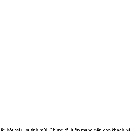
hất, bột màu và tinh mùi. Chúng tôi luôn mang đến cho khách h