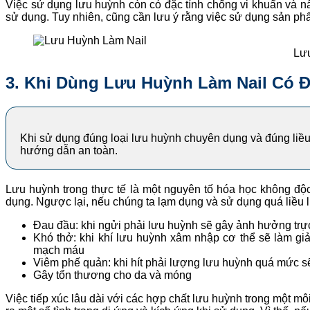
Việc sử dụng lưu huỳnh còn có đặc tính chống vi khuẩn và 
sử dụng. Tuy nhiên, cũng cần lưu ý rằng việc sử dụng sản ph
Lư
3. Khi Dùng Lưu Huỳnh Làm Nail Có 
Khi sử dụng đúng loại lưu huỳnh chuyên dụng và đúng liều l
hướng dẫn an toàn.
Lưu huỳnh trong thực tế là một nguyên tố hóa học không độ
dụng. Ngược lại, nếu chúng ta lạm dụng và sử dụng quá liều l
Đau đầu: khi ngửi phải lưu huỳnh sẽ gây ảnh hưởng trực
Khó thở: khi khí lưu huỳnh xâm nhập cơ thể sẽ làm giả
mạch máu
Viêm phế quản: khi hít phải lượng lưu huỳnh quá mức s
Gây tổn thương cho da và móng
Việc tiếp xúc lâu dài với các hợp chất lưu huỳnh trong một 