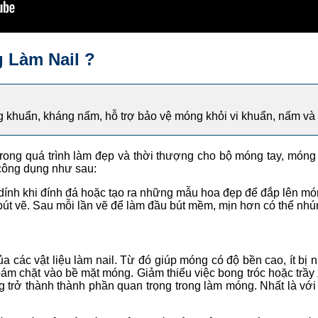
 Làm Nail ?
g khuẩn, kháng nấm, hỗ trợ bảo vệ móng khỏi vi khuẩn, nấm và
trong quá trình làm đẹp và thời thượng cho bộ móng tay, móng
 công dụng như sau:
dính khi đính đá hoặc tạo ra những mẫu hoa đẹp để đắp lên m
bút vẽ. Sau mỗi lần vẽ để làm đầu bút mềm, mịn hơn có thể nhú
a các vật liệu làm nail. Từ đó giúp móng có độ bền cao, ít bị n
bám chặt vào bề mặt móng. Giảm thiểu việc bong tróc hoặc trầy
 trở thành thành phần quan trọng trong làm móng. Nhất là với