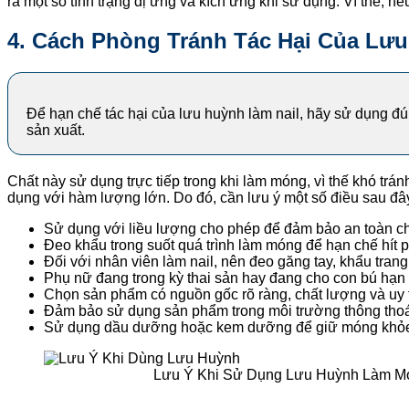
ra một số tình trạng dị ứng và kích ứng khi sử dụng. Vì thế,
4. Cách Phòng Tránh Tác Hại Của Lư
Để hạn chế tác hại của lưu huỳnh làm nail, hãy sử dụng đú
sản xuất.
Chất này sử dụng trực tiếp trong khi làm móng, vì thế khó trá
dụng với hàm lượng lớn. Do đó, cần lưu ý một số điều sau đây
Sử dụng với liều lượng cho phép để đảm bảo an toàn cho
Đeo khẩu trong suốt quá trình làm móng để hạn chế hít 
Đối với nhân viên làm nail, nên đeo găng tay, khẩu trang
Phụ nữ đang trong kỳ thai sản hay đang cho con bú hạn c
Chọn sản phẩm có nguồn gốc rõ ràng, chất lượng và uy t
Đảm bảo sử dụng sản phẩm trong môi trường thông tho
Sử dụng dầu dưỡng hoặc kem dưỡng để giữ móng khỏe 
Lưu Ý Khi Sử Dụng Lưu Huỳnh Làm M