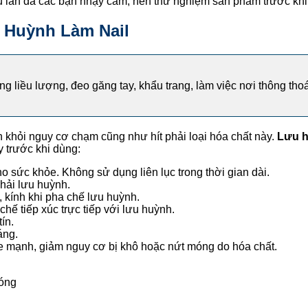
 nếu làn da các bạn nhạy cảm, nên thử nghiệm sản phẩm trước kh
u Huỳnh Làm Nail
ng liều lượng, đeo găng tay, khẩu trang, làm việc nơi thông t
nh khỏi nguy cơ chạm cũng như hít phải loại hóa chất này.
Lưu 
 trước khi dùng:
 sức khỏe. Không sử dụng liên lục trong thời gian dài.
phải lưu huỳnh.
, kính khi pha chế lưu huỳnh.
hế tiếp xúc trực tiếp với lưu huỳnh.
ín.
áng.
mạnh, giảm nguy cơ bị khô hoặc nứt móng do hóa chất.
óng