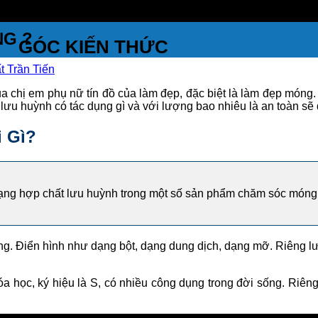
NG ?
GÓC KIẾN THỨC
 Trần Tiến
ủa chị em phụ nữ tín đồ của làm đẹp, đặc biệt là làm đẹp món
 lưu huỳnh có tác dụng gì và với lượng bao nhiêu là an toàn sẽ
i Gì?
ng hợp chất lưu huỳnh trong một số sản phẩm chăm sóc móng v
g. Điển hình như dạng bột, dạng dung dịch, dạng mỡ. Riêng lư
óa học, ký hiệu là S, có nhiều công dụng trong đời sống. Riên