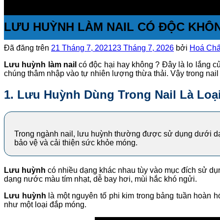
LƯU HUỲNH LÀM NAIL CÓ ĐỘC KHÔ
Đã đăng trên
21 Tháng 7, 2021
23 Tháng 7, 2026
bởi
Hoá Chất
Lưu huỳnh làm nail
có độc hại hay không ? Đây là lo lắng c
chúng thâm nhập vào tự nhiên lượng thừa thải. Vậy trong nail
1. Lưu Huỳnh Dùng Trong Nail Là Loạ
Trong ngành nail, lưu huỳnh thường được sử dụng dưới dạ
bảo vệ và cải thiện sức khỏe móng.
Lưu huỳnh
có nhiều dạng khác nhau tùy vào mục đích sử dụn
dạng nước màu tím nhạt, dễ bay hơi, mùi hắc khó ngửi.
Lưu huỳnh
là một nguyên tố phi kim trong bảng tuần hoàn h
như một loại đắp móng.