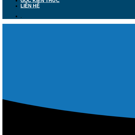
GÓC KIẾN THỨC
LIÊN HỆ
.