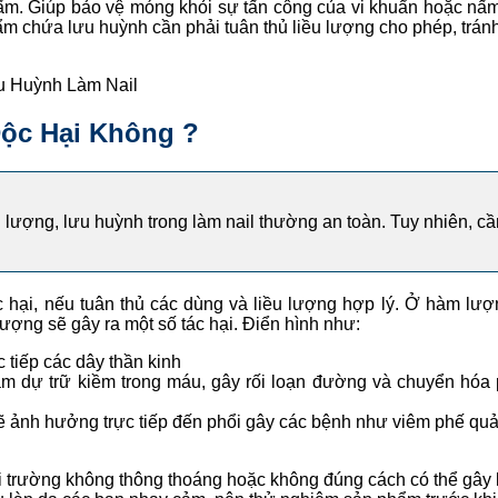
nấm. Giúp bảo vệ móng khỏi sự tấn công của vi khuẩn hoặc nấ
ẩm chứa lưu huỳnh cần phải tuân thủ liều lượng cho phép, trán
u Huỳnh Làm Nail
Độc Hại Không ?
ượng, lưu huỳnh trong làm nail thường an toàn. Tuy nhiên, cần t
c hại, nếu tuân thủ các dùng và liều lượng hợp lý. Ở hàm lư
ượng sẽ gây ra một số tác hại. Điển hình như:
 tiếp các dây thần kinh
m dự trữ kiềm trong máu, gây rối loạn đường và chuyển hóa p
ẽ ảnh hưởng trực tiếp đến phổi gây các bệnh như viêm phế qu
môi trường không thông thoáng hoặc không đúng cách có thể gây