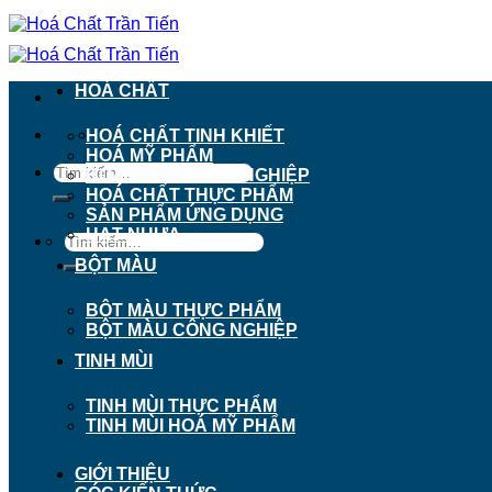
Chuyển
đến
nội
dung
HOÁ CHẤT
911 - 913 Nguyễn Trãi, Phường Chợ Lớn, TP. H
HOÁ CHẤT TINH KHIẾT
HOÁ MỸ PHẨM
Tìm
HOÁ CHẤT CÔNG NGHIỆP
kiếm:
HOÁ CHẤT THỰC PHẨM
SẢN PHẨM ỨNG DỤNG
HẠT NHỰA
Tìm
kiếm:
BỘT MÀU
BỘT MÀU THỰC PHẨM
BỘT MÀU CÔNG NGHIỆP
TINH MÙI
TINH MÙI THỰC PHẨM
TINH MÙI HOÁ MỸ PHẨM
GIỚI THIỆU