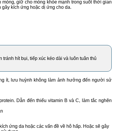
m móng, giữ cho móng khỏe mạnh trong suốt thời gian
h gây kích ứng hoặc dị ứng cho da.
ránh hít bụi, tiếp xúc kéo dài và luôn tuân thủ
ợng ít, lưu huỳnh không làm ảnh hưởng đến người sử
rotein. Dẫn đến thiếu vitamin B và C, làm tắc nghẽn
ản
 kích ứng da hoặc các vấn đề về hô hấp. Hoặc sẽ gây