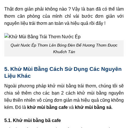
Thật đơn giản phải không nào ? Vậy là bạn đã có thể làm
thơm căn phòng của mình chỉ vài bước đơn giản với
nguyên liệu trái thơm an toàn và hiệu quả rồi đấy !
Quét Nước Ép Thơm Lên Bóng Đèn Để Hương Thơm Được
Khuếch Tán
5. Khử Mùi Bằng Cách Sử Dụng Các Nguyên
Liệu Khác
Ngoài phương pháp khử mùi bằng trái thơm, chúng tôi sẽ
chia sẻ thêm cho các bạn 2 cách khử mùi bằng nguyên
liệu thiên nhiên vô cùng đơn giản mà hiệu quả cũng không
kém. Đó là
khử mùi bằng cafe
và
khử mùi bằng sả
.
5.1. Khử mùi bằng bã cafe