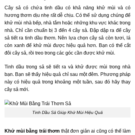
Cây sả có chứa tinh dầu có khả năng khử mùi và có
hương thơm dịu nhẹ rất dễ chịu. Có thể sử dụng chúng để
khử mùi nhà bếp, nhà tắm hoặc những khu vực khác trong
nhà. Chỉ cần chuẩn bị 3 đến 4 cây sả. Đập dập ra để cây
sả tiết ra tinh dầu thơm. Nên lựa chọn cây sả còn tươi, lá
còn xanh để khử mùi được hiệu quả hơn. Bạn có thể cắt
đôi cây sả, rồi treo trong các góc cần được khử mùi.
Tinh dầu trong sả sẽ tiết ra và khử được mùi trong nhà
bạn. Bạn sẽ thấy hiệu quả chỉ sau một đêm. Phương pháp
này có hiệu quả trong khoảng một tuần, sau đó hãy thay
cây sả mới.
Tinh Dầu Sả Giúp Khử Mùi Hiệu Quả
Khử mùi bằng trái thơm
thật đơn giản ai cũng có thể làm