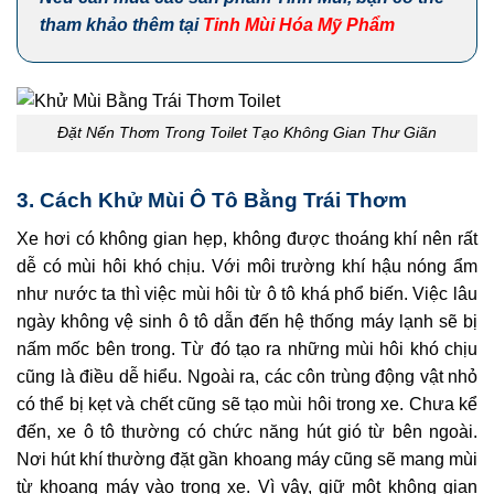
tham khảo thêm tại
Tinh Mùi Hóa Mỹ Phẩm
Đặt Nến Thơm Trong Toilet Tạo Không Gian Thư Giãn
3. Cách Khử Mùi Ô Tô Bằng Trái Thơm
Xe hơi có không gian hẹp, không được thoáng khí nên rất
dễ có mùi hôi khó chịu. Với môi trường khí hậu nóng ẩm
như nước ta thì việc mùi hôi từ ô tô khá phổ biến. Việc lâu
ngày không vệ sinh ô tô dẫn đến hệ thống máy lạnh sẽ bị
nấm mốc bên trong. Từ đó tạo ra những mùi hôi khó chịu
cũng là điều dễ hiểu. Ngoài ra, các côn trùng động vật nhỏ
có thể bị kẹt và chết cũng sẽ tạo mùi hôi trong xe. Chưa kể
đến, xe ô tô thường có chức năng hút gió từ bên ngoài.
Nơi hút khí thường đặt gần khoang máy cũng sẽ mang mùi
từ khoang máy vào trong xe. Vì vậy, giữ một không gian