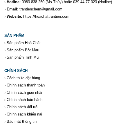
› Hotline:
0983.838.250
(Ms Thủy) hoặc 039.44.77.023
(Hotline)
› Email:
trantienchem@gmail.com
› Website:
https://hoachattrantien.com
SẢN PHẨM
›
Sản phẩm Hoá Chất
›
Sản phẩm Bột Màu
›
Sản phẩm Tinh Mùi
CHÍNH SÁCH
›
Cách thức đặt hàng
›
Chính sách thanh toán
›
Chính sách giao nhận
›
Chính sách bảo hành
›
Chính sách đổi trả
›
Chính sách khiếu nại
›
Bảo mật thông tin