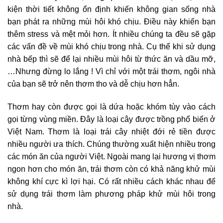
kiện thời tiết không ổn định khiến không gian sống nhà
bạn phát ra những mùi hôi khó chịu. Điều này khiến bạn
thêm stress và mệt mỏi hơn. Ít nhiều chúng ta đều sẽ gặp
các vấn đề về mùi khó chịu trong nhà. Cụ thể khi sử dụng
nhà bếp thì sẽ để lại nhiều mùi hôi từ thức ăn và dầu mỡ,
…Nhưng đừng lo lắng ! Vì chỉ với một trái thơm, ngôi nhà
của bạn sẽ trở nên thơm tho và dễ chịu hơn hẳn.
Thơm hay còn được gọi là dứa hoặc khóm tùy vào cách
gọi từng vùng miền. Đây là loại cây được trồng phổ biến ở
Việt Nam. Thơm là loại trái cây nhiệt đới rẻ tiền được
nhiều người ưa thích. Chúng thường xuất hiện nhiều trong
các món ăn của người Việt. Ngoài mang lại hương vị thơm
ngon hơn cho món ăn, trái thơm còn có khả năng khử mùi
không khí cực kì lợi hại. Có rất nhiều cách khác nhau để
sử dụng trái thơm làm phương pháp khử mùi hôi trong
nhà.