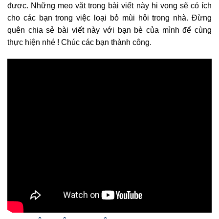
được. Những mẹo vặt trong bài viết này hi vọng sẽ có ích
cho các bạn trong việc loại bỏ mùi hôi trong nhà. Đừng
quên chia sẻ bài viết này với bạn bè của mình để cùng
thực hiện nhé ! Chúc các bạn thành công.