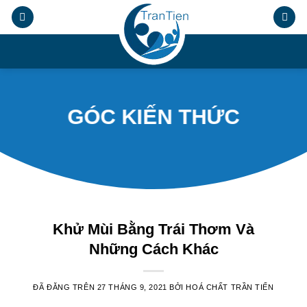
Chuyển
đến
nội
.
dung
GÓC KIẾN THỨC
Khử Mùi Bằng Trái Thơm Và
Những Cách Khác
ĐÃ ĐĂNG TRÊN
27 THÁNG 9, 2021
BỞI
HOÁ CHẤT TRẦN TIẾN