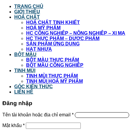
TRANG CHỦ
GIỚI THIỆU
HOÁ CHẤT
HOÁ CHẤT TINH KHIẾT
HOÁ MỸ PHẨM
HC CÔNG NGHIỆP – NÔNG NGHIỆP – XI MẠ
HC THỰC PHẨM – DƯỢC PHẨM
SẢN PHẨM ỨNG DỤNG
HẠT NHỰA
BỘT MÀU
BỘT MÀU THỰC PHẨM
BỘT MÀU CÔNG NGHIỆP
TINH MÙI
TINH MÙI THỰC PHẨM
TINH MÙI HOÁ MỸ PHẨM
GÓC KIẾN THỨC
LIÊN HỆ
Đăng nhập
Tên tài khoản hoặc địa chỉ email
*
Mật khẩu
*