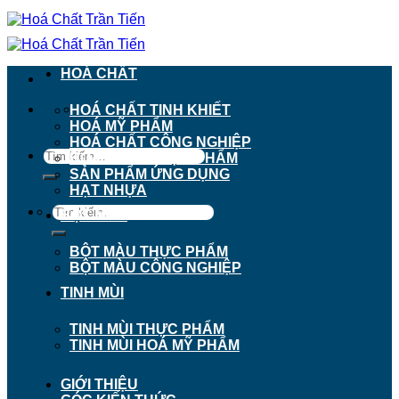
Chuyển
đến
nội
dung
HOÁ CHẤT
911 - 913 Nguyễn Trãi, Phường Chợ Lớn, TP.
HOÁ CHẤT TINH KHIẾT
Hồ Chí Minh
HOÁ MỸ PHẨM
HOÁ CHẤT CÔNG NGHIỆP
Tìm
HOÁ CHẤT THỰC PHẨM
kiếm:
SẢN PHẨM ỨNG DỤNG
HẠT NHỰA
Tìm
BỘT MÀU
kiếm:
BỘT MÀU THỰC PHẨM
BỘT MÀU CÔNG NGHIỆP
TINH MÙI
TINH MÙI THỰC PHẨM
TINH MÙI HOÁ MỸ PHẨM
GIỚI THIỆU