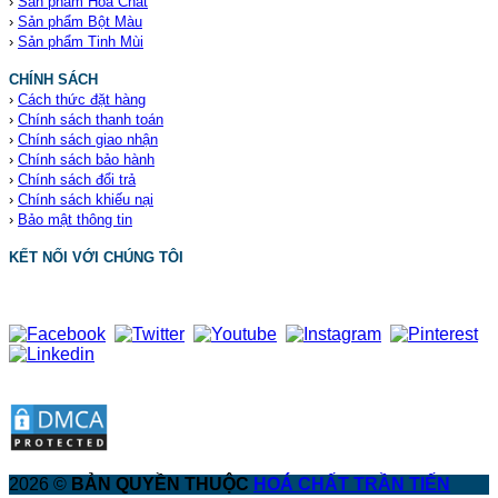
›
Sản phẩm Hoá Chất
›
Sản phẩm Bột Màu
›
Sản phẩm Tinh Mùi
CHÍNH SÁCH
›
Cách thức đặt hàng
›
Chính sách thanh toán
›
Chính sách giao nhận
›
Chính sách bảo hành
›
Chính sách đổi trả
›
Chính sách khiếu nại
›
Bảo mật thông tin
KẾT NỐI VỚI CHÚNG TÔI
2026 ©
BẢN QUYỀN THUỘC
HOÁ CHẤT TRẦN TIẾN