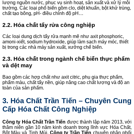
lượng nguồn nước, phục vụ sinh hoạt, sản xuất và xử lý môi
trường. Các loại phổ biến gồm clo, diệt khuẩn, bột khử trùng,
chất tạo bông, pH- điều chỉnh độ pH…
2.2. Hóa chất tẩy rửa công nghiệp
Các loại dung dịch tẩy rửa mạnh mẽ như axit phosphoric,
amoni-xiết, sodium hydroxide, giúp làm sạch máy móc, thiết
bị trong các nhà máy sản xuất, xưởng chế biến.
2.3. Hóa chất trong ngành chế biến thực phẩm
và dệt may
Bao gồm các hợp chất như axit citric, phụ gia thực phẩm,
phẩm màu, chất tẩy nền, giúp nâng cao chất lượng và độ an
toàn của sản phẩm.
3. Hóa Chất Trần Tiến – Chuyên Cung
Cấp Hóa Chất Công Nghiệp
Công ty Hóa Chất Trần Tiến
được thành lập năm 2013, với
thâm niên gần 10 năm kinh doanh trong lĩnh vực Hóa Chất,
Bột Màu và Tinh Mùi.
Công ty Trần Tiến
chuyên phân phối