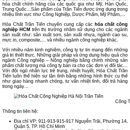
hóa chất chính hãng của các quốc gia như Mỹ, Hàn Quốc,
Trung Quốc…Sản phẩm của Trần Tiến được ứng dụng trong
nhiều lĩnh vực như Công Nghiệp, Dược Phẩm, Mỹ Phẩm,…
Hóa Chất Trần Tiến chuyên cung cấp các
hóa chất công
nghiệp HCM
trên thị trường nhằm sử dụng cho các ngành
sản xuất như: sản xuất sơn, sản xuất nhựa, ngành cao su,
mực in, composite,… và nhiều ngành công nghiệp khác.
Với nhiều năm kinh nghiệm, công ty tự tin mang đến những
giá trị thiết thực. Những giải pháp và ứng dụng hiệu quả cho
ngành Công nghiệp – Nộng nghiệp bằng chính những sản
phẩm chất lượng mà công ty bán ra cho các đơn vị đối tác…
Với đội ngũ nhân lực trẻ trung, nhiệt huyết, Hóa Chất Trần
Tiến luôn thể hiện sự tận tình bằng những hình thức cụ thể
như giao hàng nhanh chóng, tư vấn nhiệt tình, đổi trả hàng
trong ngày…
Công T
Thông tin liên hệ:
Địa chỉ VP: 911-913-915-917 Nguyễn Trãi, Phường 14,
Quận 5, TP. Hồ Chí Minh