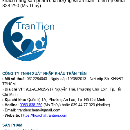
khách hàng sản phẩm chất lượng và an toàn | Liên hệ 0983
838 250 (Ms Thuỷ)
CÔNG TY TNHH XUẤT NHẬP KHẨU TRẦN TIẾN
› Mã số thuế:
0312284043 - Ngày cấp 19/05/2013 - Nơi cấp Sở KH&ĐT
TPHCM
› Địa chỉ VP:
911-913-915-917 Nguyễn Trãi, Phường Chợ Lớn, Tp. Hồ
Chí Minh
› Địa chỉ kho:
Quốc lộ 1A, Phường An Lạc, Tp. Hồ Chí Minh
› Hotline:
0983.838.250
(Ms Thủy) hoặc 039.44.77.023
(Hotline)
› Email:
trantienchem@gmail.com
› Website:
https://hoachattrantien.com
SẢN PHẨM