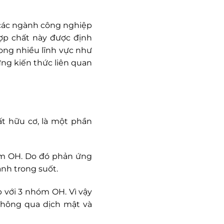
 các ngành công nghiệp
ợp chất này được định
rong nhiều lĩnh vực như
ững kiến thức liên quan
ất hữu cơ, là một phần
hóm OH. Do đó phản ứng
anh trong suốt.
p với 3 nhóm OH. Vì vậy
Thông qua dịch mật và