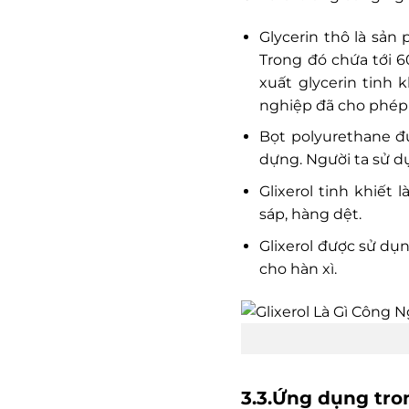
Glycerin thô là sản
Trong đó chứa tới 6
xuất glycerin tinh
nghiệp đã cho phép 
Bọt polyurethane đư
dựng. Người ta sử dụ
Glixerol tinh khiế
sáp, hàng dệt.
Glixerol được sử dụn
cho hàn xì.
3.3.Ứng dụng tro