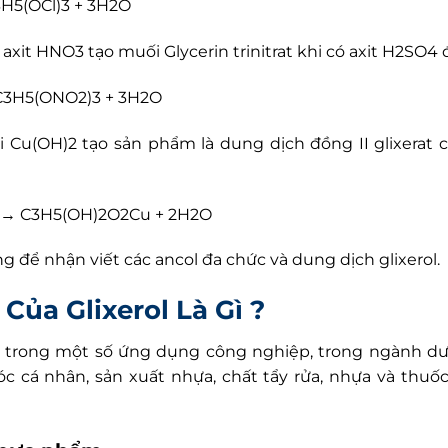
3H5(OCl)3 + 3H2O
i axit HNO3 tạo muối Glycerin trinitrat khi có axit H2SO4 
C3H5(ONO2)3 + 3H2O
ới Cu(OH)2 tạo sản phẩm là dung dịch đồng II glixerat
 → C3H5(OH)2O2Cu + 2H2O
 để nhận viết các ancol đa chức và dung dịch glixerol.
Của Glixerol Là Gì ?
g trong một số ứng dụng công nghiệp, trong ngành 
 cá nhân, sản xuất nhựa, chất tẩy rửa, nhựa và thuốc