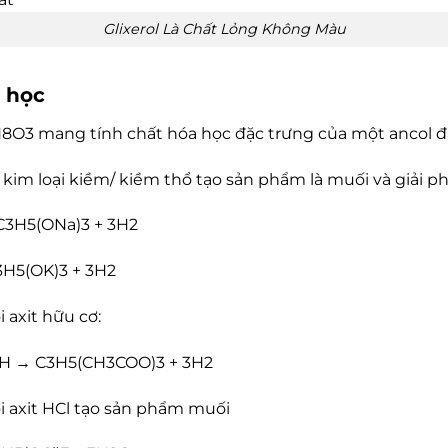
Glixerol Là Chất Lỏng Không Màu
a học
H8O3 mang tính chất hóa học đặc trưng của một ancol đ
i kim loại kiềm/ kiềm thổ tạo sản phẩm là muối và giải 
C3H5(ONa)3 + 3H2
3H5(OK)3 + 3H2
i axit hữu cơ:
H → C3H5(CH3COO)3 + 3H2
ới axit HCl tạo sản phẩm muối