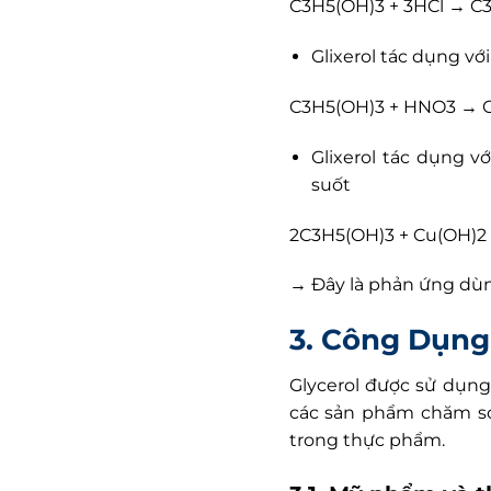
C3H5(OH)3 + 3HCl →​ C
Glixerol tác dụng vớ
C3H5(OH)3 + HNO3 → 
Glixerol tác dụng v
suốt
2C3H5(OH)3 + Cu(OH)2
→ Đây là phản ứng dùng
3. Công Dụng 
Glycerol được sử dụn
các sản phẩm chăm sóc
trong thực phẩm.