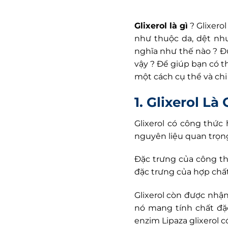
Glixerol là gì
? Glixero
như thuộc da, dệt nh
nghĩa như thế nào ? Đư
vậy ? Để giúp bạn có t
một cách cụ thể và chi
1. Glixerol Là 
Glixerol có công thức
nguyên liệu quan trọn
Đặc trưng của công th
đặc trưng của hợp chất
Glixerol còn được nhận
nó mang tính chất đặ
enzim Lipaza glixerol c