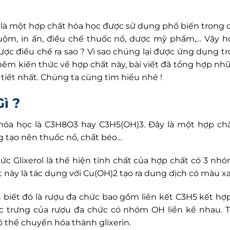
l là một hợp chất hóa học được sử dụng phổ biến trong
uộm, in ấn, điều chế thuốc nổ, dược mỹ phẩm,… Vậy h
ợc điều chế ra sao ? Vì sao chúng lại được ứng dụng t
hêm kiến thức về hợp chất này, bài viết đã tổng hợp nh
 tiết nhất. Chúng ta cùng tìm hiểu nhé !
Gì ?
 hóa học là C3H8O3 hay C3H5(OH)3. Đây là một hợp ch
g tạo nên thuốc nổ, chất béo…
ức Glixerol là thể hiện tính chất của hợp chất có 3 n
 này là tác dụng với Cu(OH)2 tạo ra dung dịch có màu x
 biết đó là rượu đa chức bao gồm liên kết C3H5 kết hợ
c trưng của rượu đa chức có nhóm OH liền kề nhau. 
ó thể chuyển hóa thành glixerin.