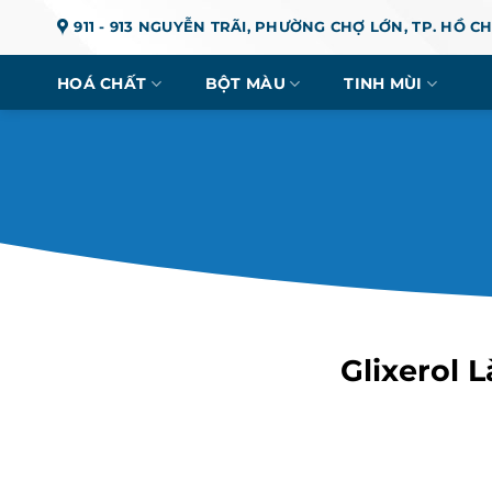
Chuyển
911 - 913 NGUYỄN TRÃI, PHƯỜNG CHỢ LỚN, TP. HỒ C
đến
nội
HOÁ CHẤT
BỘT MÀU
TINH MÙI
dung
Glixerol 