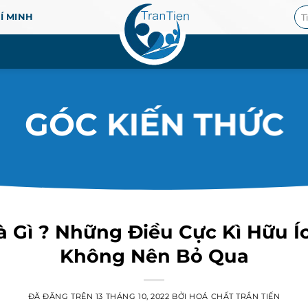
Tì
HÍ MINH
ki
GÓC KIẾN THỨC
Là Gì ? Những Điều Cực Kì Hữu 
Không Nên Bỏ Qua
ĐÃ ĐĂNG TRÊN
13 THÁNG 10, 2022
BỞI
HOÁ CHẤT TRẦN TIẾN