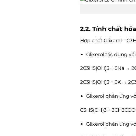
2.2. Tính chất hó
Hợp chất Glixerol – C3
Glixerol tác dụng vớ
2C3H5(OH)3 + 6Na → 2
2C3H5(OH)3 + 6K → 2C
Glixerol phản ứng vớ
C3H5(OH)3 + 3CH3COO
Glixerol phản ứng v