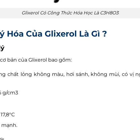
Glixerol Có Công Thức Hóa Học Là C3H8O3
ý Hóa Của Glixerol Là Gì ?
lý
 cơ bản của Glixerol bao gồm:
dạng chất lỏng không màu, hơi sánh, không mùi, có vị 
26 g/cm3
17,8°C
m mạnh.