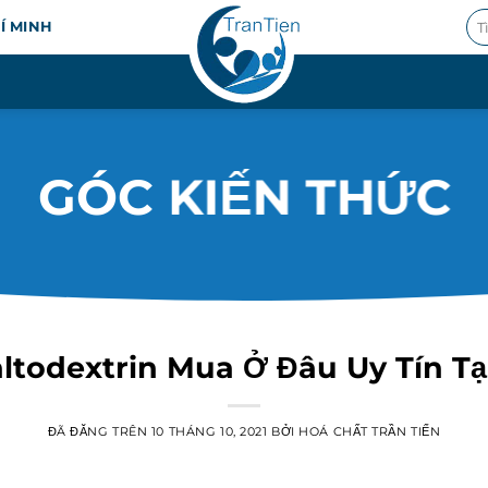
Tì
HÍ MINH
kiế
GÓC KIẾN THỨC
todextrin Mua Ở Đâu Uy Tín T
ĐÃ ĐĂNG TRÊN
10 THÁNG 10, 2021
BỞI
HOÁ CHẤT TRẦN TIẾN