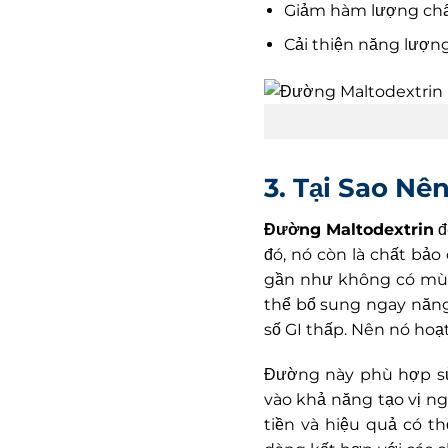
Giảm hàm lượng ch
Cải thiện năng lượn
3. Tại Sao N
Đường Maltodextrin
đ
đó, nó còn là chất bảo
gần như không có mùi
thể bổ sung ngay năng
số GI thấp. Nên nó hoạ
Đường này phù hợp sử
vào khả năng tạo vị ng
tiền và hiệu quả có t