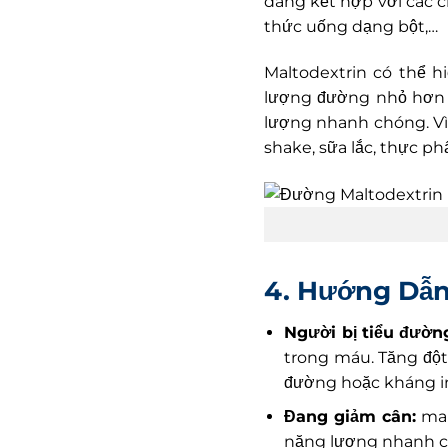
dàng kết hợp với các c
thức uống dạng bột,…
Maltodextrin có thể h
lượng đường nhỏ hơn 
lượng nhanh chóng. Vì 
shake, sữa lắc, thực p
4. Hướng Dẫ
Người bị tiểu đườn
trong máu. Tăng đột
đường hoặc kháng in
Đang giảm cân:
mal
năng lượng nhanh c