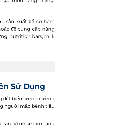
g hộp, món tráng miệng,
ược sản xuất để có hàm
hoặc để cung cấp năng
g, nutrition bars, milk
Nên Sử Dụng
g đột biến lượng đường
ng người mắc bệnh tiểu
 cân. Vì nó sẽ làm tăng