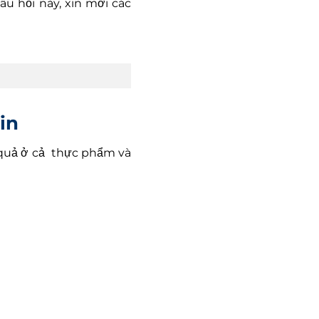
âu hỏi này, xin mời các
in
 quả ở cả thực phẩm và