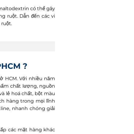
altodextrin có thể gây
g ruột. Dẫn đến các vi
ruột.
TPHCM ?
ẻ ở HCM. Với nhiều năm
phẩm chất lượng, nguồn
và lẻ hoá chất, bột màu
ách hàng trong mọi lĩnh
tline, nhanh chóng giải
g cấp các mặt hàng khác