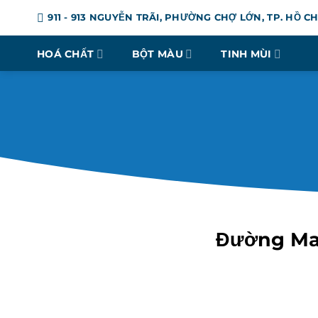
Chuyển
911 - 913 NGUYỄN TRÃI, PHƯỜNG CHỢ LỚN, TP. HỒ C
đến
nội
HOÁ CHẤT
BỘT MÀU
TINH MÙI
dung
Đường Mal