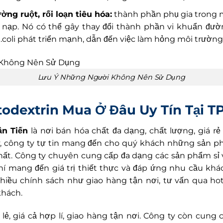
ờng ruột, rối loạn tiêu hóa:
thành phần phụ gia trong m
nạp. Nó có thể gây thay đổi thành phần vi khuẩn đườn
coli phát triển mạnh, dẫn đến việc làm hỏng môi trường 
Lưu Ý Những Người Không Nên Sử Dụng
todextrin Mua Ở Đâu Uy Tín Tại 
ần Tiến
là nơi bán hóa chất đa dạng, chất lượng, giá r
y, công ty tự tin mang đến cho quý khách những sản 
nhất. Công ty chuyên cung cấp đa dạng các sản phẩm sỉ 
chí mang đến giá trị thiết thực và đáp ứng nhu cầu kh
nhiều chính sách như giao hàng tận nơi, tư vấn qua ho
khách.
 lẻ, giá cả hợp lí, giao hàng tận nơi. Công ty còn cun