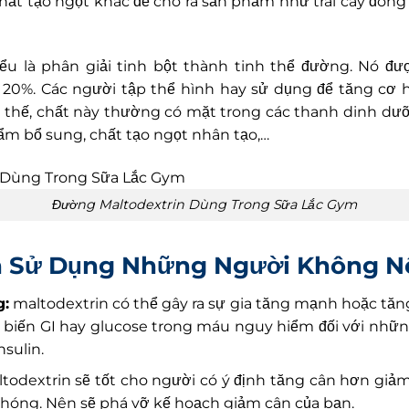
hất tạo ngọt khác để cho ra sản phẩm như trái cây đón
iểu là phân giải tinh bột thành tinh thể đường. Nó đ
20%. Các người tập thể hình hay sử dụng để tăng cơ 
thế, chất này thường có mặt trong các thanh dinh dưỡn
hẩm bổ sung, chất tạo ngọt nhân tạo,…
Đường Maltodextrin Dùng Trong Sữa Lắc Gym
n Sử Dụng Những Người Không 
g:
maltodextrin có thể gây ra sự gia tăng mạnh hoặc tăn
 biến GI hay glucose trong máu nguy hiểm đối với nhữ
sulin.
todextrin sẽ tốt cho người có ý định tăng cân hơn giảm
hóng. Nên sẽ phá vỡ kế hoạch giảm cân của bạn.