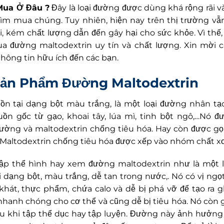
Mua Ở Đâu ?
Đây là loại đường được dùng khá rộng rãi v
ìm mua chúng. Tuy nhiên, hiện nay trên thị trường vẫn
ái, kém chất lượng dẫn đến gây hại cho sức khỏe. Vì thế, 
ua đường maltodextrin uy tín và chất lượng. Xin mời 
thông tin hữu ích đến các bạn.
 Sản Phẩm Đường Maltodextrin
ồn tại dạng bột màu trắng,
là một loại đường nhân tạ
uồn gốc từ gạo, khoai tây, lúa mì, tinh bột ngô,…Nó đ
ường và maltodextrin chống tiêu hóa. Hay còn được gọi 
 Maltodextrin chống tiêu hóa được xếp vào nhóm chất xơ
tập thể hình hay xem đường maltodextrin như
là một l
 dạng bột, màu trắng, dễ tan trong nước,. Nó có vị ng
 khát, thực phẩm,
chứa calo và dễ bị phá vỡ để tạo ra 
hanh chóng cho cơ thể và cũng dễ bị tiêu hóa. Nó còn g
u khi tập thể dục hay tập luyện. Đường này ảnh hưởng 