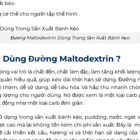
ất béo
g cơ thể cho người tập thể hình
Đường Maltodextrin Dùng Trong Sản Xuất Bánh Kẹo
ên Dùng Đường Maltodextrin ?
óng vai trò là chất độn, chất làm đặc, làm tăng khối lư
 quản hiệu quả, giúp kéo dài thời hạn sử dụng. Đường 
 thơm, dễ sử dụng, dễ tiêu hóa. Và hấp thu nhanh chó
 lượng cho người dùng. Nó được xem là một loại carb
t động như một loại carb đơn giản.
 dụng trong sản xuất bánh kẹo, pudding, nước ngọt vớ
ọt cao mà lại không tốn kém chi phí sản xuất. Đây là 
hể cải thiện kết cấu, hương vị và thời hạn sử dụng củ