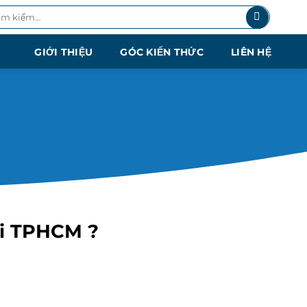
m
m:
GIỚI THIỆU
GÓC KIẾN THỨC
LIÊN HỆ
ại TPHCM ?