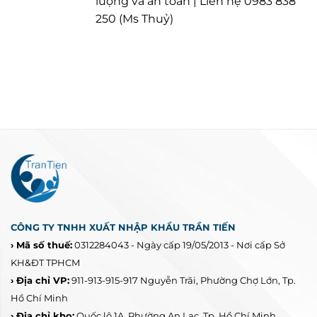
lượng và an toàn | Liên hệ 0983 838
250 (Ms Thuỷ)
CÔNG TY TNHH XUẤT NHẬP KHẨU TRẦN TIẾN
› Mã số thuế:
0312284043 - Ngày cấp 19/05/2013 - Nơi cấp Sở
KH&ĐT TPHCM
› Địa chỉ VP:
911-913-915-917 Nguyễn Trãi, Phường Chợ Lớn, Tp.
Hồ Chí Minh
› Địa chỉ kho:
Quốc lộ 1A, Phường An Lạc, Tp. Hồ Chí Minh