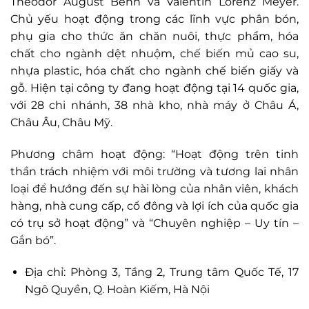
Theodor August Behn và Valentin Lorenz Meyer.
Chủ yếu hoạt động trong các lĩnh vực phân bón,
phụ gia cho thức ăn chăn nuôi, thực phẩm, hóa
chất cho ngành dệt nhuộm, chế biến mủ cao su,
nhựa plastic, hóa chất cho ngành chế biến giấy và
gỗ. Hiện tại công ty đang hoạt động tại 14 quốc gia,
với 28 chi nhánh, 38 nhà kho, nhà máy ở Châu Á,
Châu Âu, Châu Mỹ.
Phương châm hoạt động:
“Hoạt động trên tinh
thần trách nhiệm với môi trường và tương lai nhân
loại để hướng đến sự hài lòng của nhân viên, khách
hàng, nhà cung cấp, cổ đông và lợi ích của quốc gia
có trụ sở hoạt động” và
“Chuyên nghiệp – Uy tín –
Gắn bó”.
Địa chỉ: Phòng 3, Tầng 2, Trung tâm Quốc Tế, 17
Ngô Quyền, Q. Hoàn Kiếm, Hà Nội