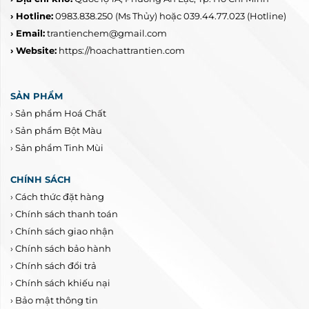
› Hotline:
0983.838.250
(Ms Thủy) hoặc 039.44.77.023
(Hotline)
› Email:
trantienchem@gmail.com
› Website:
https://hoachattrantien.com
SẢN PHẨM
›
Sản phẩm Hoá Chất
›
Sản phẩm Bột Màu
›
Sản phẩm Tinh Mùi
CHÍNH SÁCH
›
Cách thức đặt hàng
›
Chính sách thanh toán
›
Chính sách giao nhận
›
Chính sách bảo hành
›
Chính sách đổi trả
›
Chính sách khiếu nại
›
Bảo mật thông tin