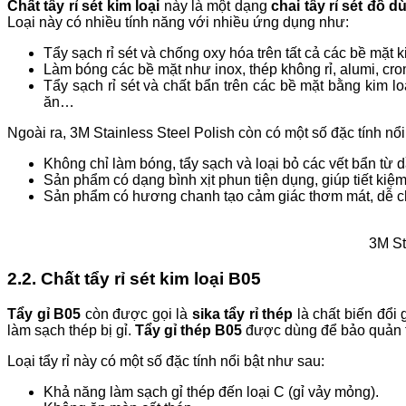
Chất tẩy rỉ sét kim loại
này là một dạng
chai tẩy rỉ sét đồ d
Loại này có nhiều tính năng với nhiều ứng dụng như:
Tẩy sạch rỉ sét và chống oxy hóa trên tất cả các bề mặt k
Làm bóng các bề mặt như inox, thép không rỉ, alumi, cro
Tẩy sạch rỉ sét và chất bẩn trên các bề mặt bằng kim l
ăn…
Ngoài ra, 3M Stainless Steel Polish còn có một số đặc tính nổi
Không chỉ làm bóng, tẩy sạch và loại bỏ các vết bẩn từ 
Sản phẩm có dạng bình xịt phun tiện dụng, giúp tiết kiệ
Sản phẩm có hương chanh tạo cảm giác thơm mát, dễ c
3M St
2.2. Chất tẩy rỉ sét kim loại B05
Tẩy gỉ B05
còn được gọi là
sika tẩy rỉ thép
là chất biến đổi
làm sạch thép bị gỉ.
Tẩy gỉ thép B05
được dùng để bảo quản th
Loại tẩy rỉ này có một số đặc tính nổi bật như sau:
Khả năng làm sạch gỉ thép đến loại C (gỉ vảy mỏng).