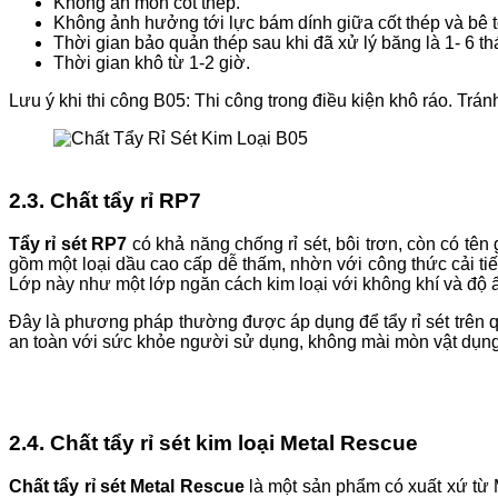
Không ăn mòn cốt thép.
Không ảnh hưởng tới lực bám dính giữa cốt thép và bê 
Thời gian bảo quản thép sau khi đã xử lý băng là 1- 6 th
Thời gian khô từ 1-2 giờ.
Lưu ý khi thi công B05: Thi công trong điều kiện khô ráo. Tr
2.3. Chất tẩy rỉ RP7
Tẩy rỉ sét RP7
có khả năng chống rỉ sét, bôi trơn, còn có tê
gồm một loại dầu cao cấp dễ thấm, nhờn với công thức cải ti
Lớp này như một lớp ngăn cách kim loại với không khí và độ 
Đây là phương pháp thường được áp dụng để tẩy rỉ sét trên qu
an toàn với sức khỏe người sử dụng, không mài mòn vật dụng,
2.4. Chất tẩy rỉ sét kim loại Metal Rescue
Chất tẩy rỉ sét Metal Rescue
là một sản phẩm có xuất xứ từ 