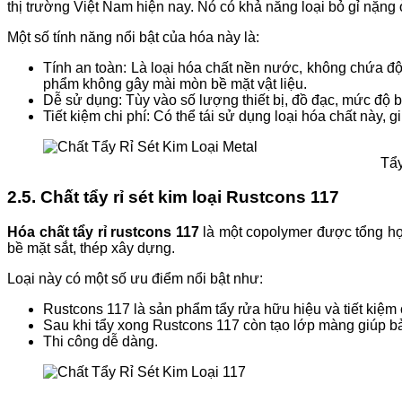
thị trường Việt Nam hiện nay. Nó có khả năng loại bỏ gỉ nặng 
Một số tính năng nổi bật của hóa này là:
Tính an toàn: Là loại hóa chất nền nước, không chứa đ
phẩm không gây mài mòn bề mặt vật liệu.
Dễ sử dụng: Tùy vào số lượng thiết bị, đồ đạc, mức độ bị 
Tiết kiệm chi phí: Có thể tái sử dụng loại hóa chất này, gi
Tẩy
2.5. Chất tẩy rỉ sét kim loại Rustcons 117
Hóa chất tẩy rỉ rustcons 117
là một copolymer được tổng hợ
bề mặt sắt, thép xây dựng.
Loại này có một số ưu điểm nổi bật như:
Rustcons 117 là sản phẩm tẩy rửa hữu hiệu và tiết kiệm c
Sau khi tẩy xong Rustcons 117 còn tạo lớp màng giúp bả
Thi công dễ dàng.