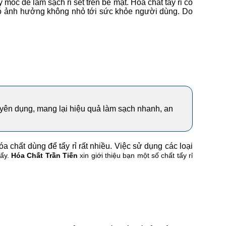
 móc để làm sạch rỉ sét trên bề mặt. Hóa chất tẩy rỉ có
có ảnh hưởng không nhỏ tới sức khỏe người dùng. Do
chuyên dụng, mang lại hiệu quả làm sạch nhanh, an
 chất dùng để tẩy rỉ rất nhiều. Việc sử dụng các loại
tẩy.
Hóa Chất Trần Tiến
xin giới thiệu bạn một số chất tẩy rỉ