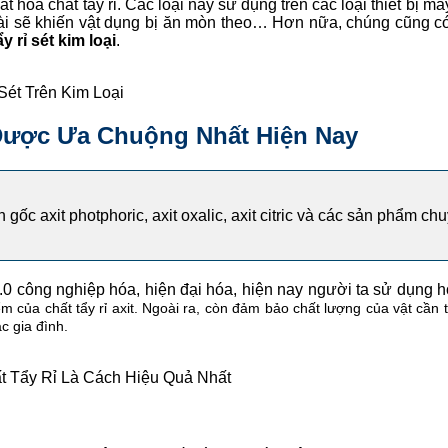
hóa chất tẩy rỉ. Các loại này sử dụng trên các loại thiết bị máy
dài sẽ khiến vật dụng bị ăn mòn theo… Hơn nữa, chúng cũng 
ẩy rỉ sét kim loại
.
Sét Trên Kim Loại
i Được Ưa Chuộng Nhất Hiện Nay
h gốc axit photphoric, axit oxalic, axit citric và các sản phẩm 
0 công nghiệp hóa, hiện đại hóa, hiện nay người ta sử dụng hóa
m của chất tẩy rỉ axit. Ngoài ra, còn đảm bảo chất lượng của vật cần 
c gia đình.
 Tẩy Rỉ Là Cách Hiệu Quả Nhất