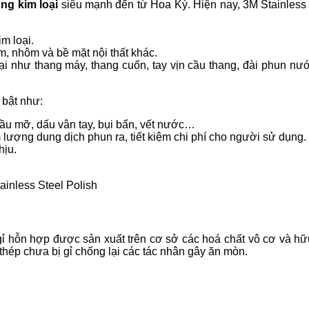
ùng kim loại
siêu mạnh đến từ Hoa Kỳ. Hiện nay, 3M Stainless
im loại.
m, nhôm và bề mặt nội thất khác.
oại như thang máy, thang cuốn, tay vịn cầu thang, đài phun nướ
 bật như:
dầu mỡ, dấu vân tay, bụi bẩn, vết nước…
m lượng dung dịch phun ra, tiết kiệm chi phí cho người sử dụng.
hịu.
ainless Steel Polish
 gỉ hỗn hợp được sản xuất trên cơ sở các hoá chất vô cơ và 
ép chưa bị gỉ chống lại các tác nhân gây ăn mòn.