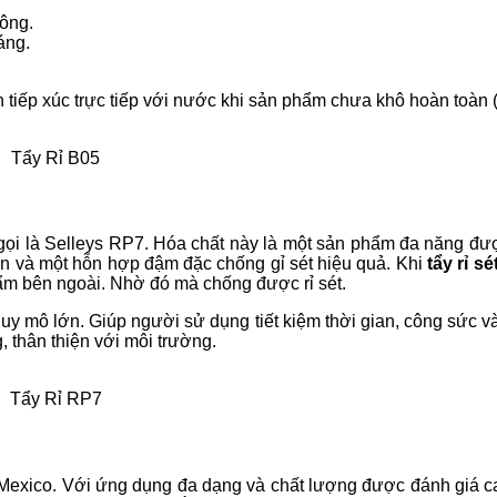
tông.
áng.
ánh tiếp xúc trực tiếp với nước khi sản phẩm chưa khô hoàn toàn
Tẩy Rỉ B05
n gọi là Selleys RP7. Hóa chất này là một sản phẩm đa năng đ
ến và một hỗn hợp đậm đặc chống gỉ sét hiệu quả. Khi
tẩy rỉ s
ẩm bên ngoài. Nhờ đó mà chống được rỉ sét.
y mô lớn. Giúp người sử dụng tiết kiệm thời gian, công sức và
 thân thiện với môi trường.
Tẩy Rỉ RP7
Mexico. Với ứng dụng đa dạng và chất lượng được đánh giá cao,