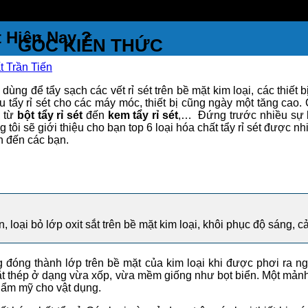
t Hiện Nay ?
GÓC KIẾN THỨC
 Trần Tiến
ng để tẩy sạch các vết rỉ sét trên bề mặt kim loại, các thiết b
 tẩy rỉ sét cho các máy móc, thiết bị cũng ngày một tăng cao. C
, từ
bột tẩy rỉ sét
đến
kem tẩy rỉ sét
,… Đứng trước nhiều sự lự
 tôi sẽ giới thiệu cho bạn top 6 loại hóa chất tẩy rỉ sét được 
ch đến các bạn.
, loại bỏ lớp oxit sắt trên bề mặt kim loại, khôi phục độ sáng, cải
g đóng thành lớp trên bề mặt của kim loại khi được phơi ra n
sắt thép ở dạng vừa xốp, vừa mềm giống như bọt biển. Một mảnh s
hẩm mỹ cho vật dụng.