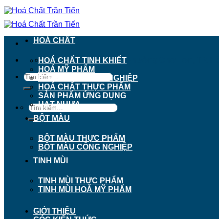
Chuyển
đến
nội
dung
HOÁ CHẤT
911 - 913 Nguyễn Trãi, Phường Chợ Lớn, TP. H
HOÁ CHẤT TINH KHIẾT
HOÁ MỸ PHẨM
Tìm
HOÁ CHẤT CÔNG NGHIỆP
kiếm:
HOÁ CHẤT THỰC PHẨM
SẢN PHẨM ỨNG DỤNG
HẠT NHỰA
Tìm
kiếm:
BỘT MÀU
BỘT MÀU THỰC PHẨM
BỘT MÀU CÔNG NGHIỆP
TINH MÙI
TINH MÙI THỰC PHẨM
TINH MÙI HOÁ MỸ PHẨM
GIỚI THIỆU