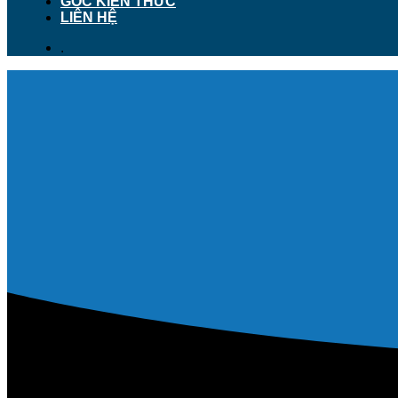
GÓC KIẾN THỨC
LIÊN HỆ
.