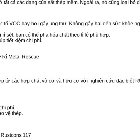
ở tất cả các dạng của sắt thép mềm. Ngoài ra, nó cũng loại bỏ 
ộc tố VOC bay hơi gây ung thư. Không gây hại đến sức khỏe ngư
rỉ sét, bạn có thể pha hóa chất theo tỉ lệ phù hợp.
úp tiết kiệm chi phí.
 Rỉ Metal Rescue
p̣ từ các hợp̣ chất vô cơ và hữu cơ với nghiên cứu đặc biệt
hi phí.
o vệ thép.
Rustcons 117