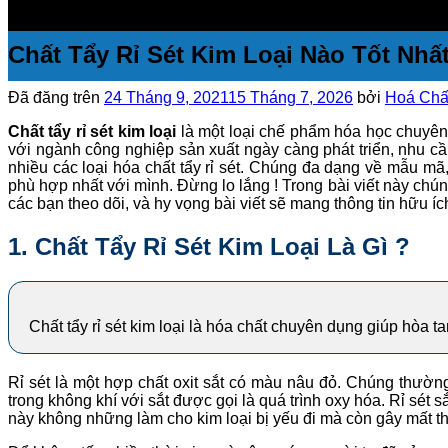
Chất Tẩy Rỉ Sét Kim Loại Nào Tốt Nhấ
Đã đăng trên
24 Tháng 9, 2021
15 Tháng 7, 2026
bởi
Hoá Chất
Chất tẩy rỉ sét kim loại
là một loại chế phẩm hóa học chuyên dù
với ngành công nghiệp sản xuất ngày càng phát triển, nhu cầu
nhiều các loại hóa chất tẩy rỉ sét. Chúng đa dạng về mẫu mã
phù hợp nhất với mình. Đừng lo lắng ! Trong bài viết này chúng
các bạn theo dõi, và hy vọng bài viết sẽ mang thông tin hữu í
1. Chất Tẩy Rỉ Sét Kim Loại Là Gì ?
Chất tẩy rỉ sét kim loại là hóa chất chuyên dụng giúp hòa tan
Rỉ sét là một hợp chất oxit sắt có màu nâu đỏ. Chúng thườn
trong không khí với sắt được gọi là quá trình oxy hóa. Rỉ sét 
này không những làm cho kim loại bị yếu đi mà còn gây mất t