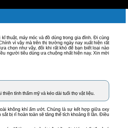
ị kĩ thuật, máy móc và đồ dùng trong gia đình. Đi cùng
hính vì vậy mà trên thị trường ngày nay xuất hiện rất
a chọn như vậy, đôi khi rất khó để bạn biết loại nào
nhiều người tiêu dùng ưa chuộng nhất hiện nay. Xin mời
 thiện tính thẩm mỹ và kéo dài tuổi thọ vật liệu.
goài không khí ẩm ướt. Chúng là sự kết hợp giữa oxy
ắt bị rỉ hoàn toàn sẽ tăng thể tích khoảng 8 lần. Điều