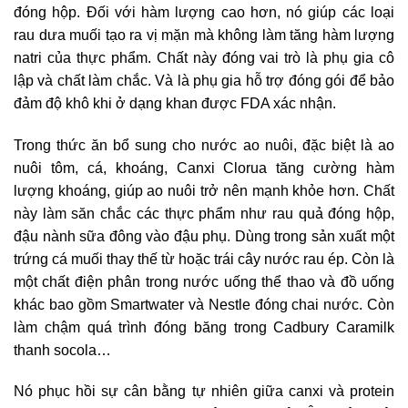
đóng hộp. Đối với hàm lượng cao hơn, nó giúp các loại
rau dưa muối tạo ra vị mặn mà không làm tăng hàm lượng
natri của thực phẩm. Chất này đóng vai trò là phụ gia cô
lập và chất làm chắc. Và là phụ gia hỗ trợ đóng gói để bảo
đảm độ khô khi ở dạng khan được FDA xác nhận.
Trong thức ăn bổ sung cho nước ao nuôi, đặc biệt là ao
nuôi tôm, cá, khoáng, Canxi Clorua tăng cường hàm
lượng khoáng, giúp ao nuôi trở nên mạnh khỏe hơn. Chất
này làm săn chắc các thực phẩm như rau quả đóng hộp,
đậu nành sữa đông vào đậu phụ. Dùng trong sản xuất một
trứng cá muối thay thế từ hoặc trái cây nước rau ép. Còn là
một chất điện phân trong nước uống thể thao và đồ uống
khác bao gồm Smartwater và Nestle đóng chai nước. Còn
làm chậm quá trình đóng băng trong Cadbury Caramilk
thanh socola…
Nó phục hồi sự cân bằng tự nhiên giữa canxi và protein