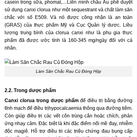
casein trong sữa, phomat,…Liên minh châu Âu phê duyệt
sử dụng canxi clorua như một sequestrant và chất làm săn
chắc với số E509. Và nó được công nhận là an toàn
(GRAS) của thực phẩm Mỹ và Cục Quản lý dược. Liều
lượng trung bình của clorua canxi như là phụ gia thực
phẩm đã được ước tính là 160-345 mg/ngày đối với cá
nhân.
Làm Săn Chắc Rau Củ Đóng Hộp
2.2. Trong dược phẩm
Canxi clorua trong dược phẩm
để điều trị bằng đường
tĩnh mạch để điều trịhypocalcaemia thông qua đường tiêm.
Còn giúp điều trị các vết côn trùng cắn hoặc chích, phản
ứng nhạy cảm. Đặc biệt là khi đặc điểm nổi mề đay, nhiễm
độc magiê. Hỗ trợ điều trị các triệu chứng đau bụng cấp