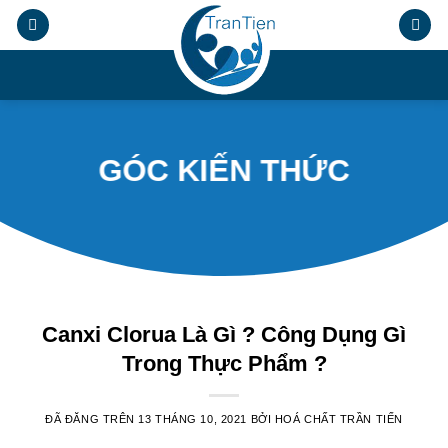
Chuyển
đến
nội
.
dung
GÓC KIẾN THỨC
Canxi Clorua Là Gì ? Công Dụng Gì
Trong Thực Phẩm ?
ĐÃ ĐĂNG TRÊN
13 THÁNG 10, 2021
BỞI
HOÁ CHẤT TRẦN TIẾN