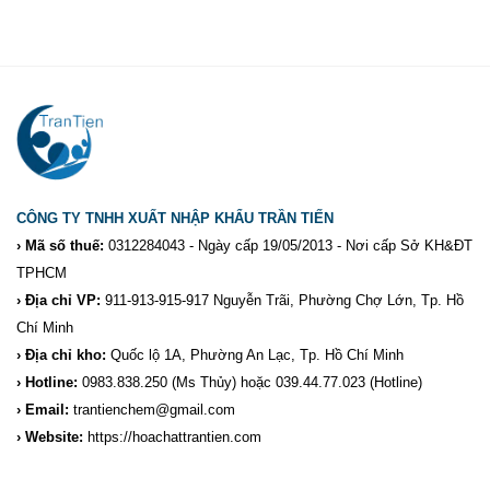
CÔNG TY TNHH XUẤT NHẬP KHẨU TRẦN TIẾN
› Mã số thuế:
0312284043 - Ngày cấp 19/05/2013 - Nơi cấp Sở KH&ĐT
TPHCM
› Địa chỉ VP:
911-913-915-917 Nguyễn Trãi, Phường Chợ Lớn, Tp. Hồ
Chí Minh
› Địa chỉ kho:
Quốc lộ 1A, Phường An Lạc, Tp. Hồ Chí Minh
› Hotline:
0983.838.250
(Ms Thủy) hoặc 039.44.77.023
(Hotline)
› Email:
trantienchem@gmail.com
› Website:
https://hoachattrantien.com