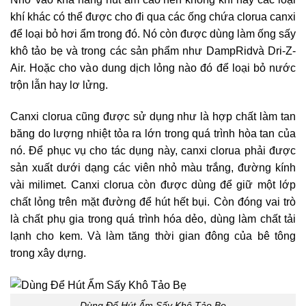
khí khác có thể được cho đi qua các ống chứa clorua canxi
để loại bỏ hơi ẩm trong đó. Nó còn được dùng làm ống sấy
khô tảo bẹ và trong các sản phẩm như DampRidvà Dri-Z-
Air. Hoặc cho vào dung dịch lỏng nào đó để loại bỏ nước
trộn lẫn hay lơ lửng.
Canxi clorua cũng được sử dụng như là hợp chất làm tan
băng do lượng nhiệt tỏa ra lớn trong quá trình hòa tan của
nó. Để phục vụ cho tác dụng này, canxi clorua phải được
sản xuất dưới dạng các viên nhỏ màu trắng, đường kính
vài milimet. Canxi clorua còn được dùng để giữ một lớp
chất lỏng trên mặt đường để hút hết bụi. Còn đóng vai trò
là chất phụ gia trong quá trình hóa dẻo, dùng làm chất tải
lạnh cho kem. Và làm tăng thời gian đông của bê tông
trong xây dựng.
Dùng Để Hút Ẩm Sấy Khô Tảo Bẹ