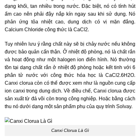
dạng khối, tan nhiều trong nước. Đặc biệt, nó có tính hút
ẩm cao nên phải đậy nắp kín ngay sau khi sử dụng. Nó
phản ứng tỏa nhiệt cao, dung dịch có vị mặn đắng.
Calcium Chloride công thức là CaCl2.
Tuy nhiên lưu ý rằng chất này sẽ bị chảy nước nếu không
được bảo quản cẩn thận. Ở nhiệt độ phòng, nó là chất rắn
và hoạt động như một halogen ion điển hình. Nó thường
tồn tại dạng chất rắn ở nhiệt độ phòng hoặc kết tinh với 6
phân tử nước với công thức hóa học là CaCl2.6H2O.
Canxi clorua còn có thể được xem như là nguồn cung cấp
ion canxi trong dung dịch. Về điều chế, Canxi clorua được
sản xuất từ đá vôi còn trong công nghiệp. Hoặc bằng cách
thu nó dưới dạng một sản phẩm phụ của quy trình Solvay.
Canxi Clorua Là Gì