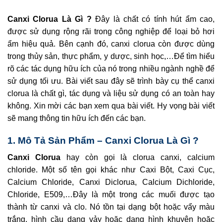
Canxi Clorua Là Gì ?
Đây là chất có tính hút ẩm cao,
được sử dụng rộng rãi trong công nghiệp để loại bỏ hơi
ẩm hiệu quả. Bên cạnh đó, canxi clorua còn được dùng
trong thủy sản, thực phẩm, y dược, sinh học,…Để tìm hiểu
rõ các tác dụng hữu ích của nó trong nhiều ngành nghề để
sử dụng tối ưu. Bài viết sau đây sẽ trình bày cụ thể canxi
clorua là chất gì, tác dụng và liệu sử dụng có an toàn hay
không. Xin mời các bạn xem qua bài viết. Hy vọng bài viết
sẽ mang thông tin hữu ích đến các bạn.
1. Mô Tả Sản Phẩm – Canxi Clorua Là Gì ?
Canxi Clorua
hay còn gọi là clorua canxi, calcium
chloride. Một số tên gọi khác như Caxi Bột, Caxi Cục,
Calcium Chloride, Canxi Diclorua, Calcium Dichloride,
Chloride, E509,…Đây là một trong các muối được tạo
thành từ canxi và clo. Nó tồn tại dạng bột hoặc vẩy màu
trắng, hình cầu dạng vảy hoặc dạng hình khuyên hoặc