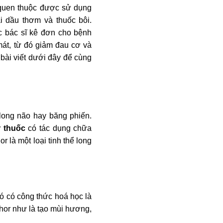
 quen thuộc được sử dụng
i dầu thơm và thuốc bôi.
c bác sĩ kê đơn cho bệnh
át, từ đó giảm đau cơ và
bài viết dưới đây để cùng
 long não hay băng phiến.
 thuốc
có tác dụng chữa
 là một loại tinh thể long
ó có công thức hoá học là
or như là tạo mùi hương,