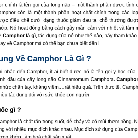
r chính là tên gọi của long não – một thành phần dược tính
Camphor còn là một thành phần hoạt chất chính trong các loạ
ợc điều chế dưới dạng thuốc giảm đau tại chỗ thường đượ
p. Nó hoạt động bằng cách gây mẫn cảm với nhiệt và làm m
về
Camphor là gì
, tác dụng của nó như thế nào, hãy tham khảo 
hay về Camphor mà có thể bạn chưa biết đến !
hung Về Camphor Là Gì ?
i nhắc đến Camphor, ít ai biết được nó là tên gọi y học của
tinh dầu của cây long não Cinnamomum Camphora.
Camphor
ức chân tay, kháng viêm,…rất hiệu quả. Trên thực tế, Camphor
iều tác dụng đối với sức khỏe con người.
ốc gì ?
amphor là chất rắn trong suốt, dễ cháy và có mùi thơm nồng. N
g với nhiều mục đích khác nhau. Mục đích sử dụng của Camph
xương khớp, làm hoá chất sản xuất…