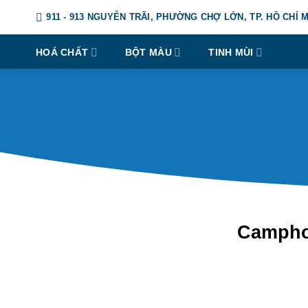
Chuyển
911 - 913 NGUYỄN TRÃI, PHƯỜNG CHỢ LỚN, TP. HỒ CHÍ 
đến
nội
HOÁ CHẤT
BỘT MÀU
TINH MÙI
dung
Camphor