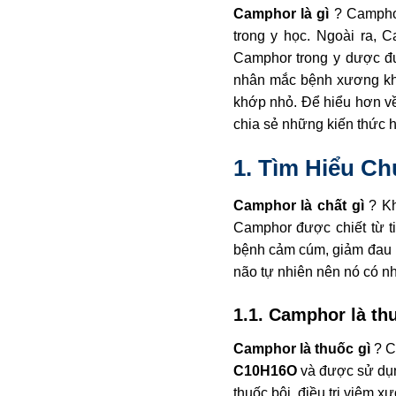
Camphor là gì
? Campho
trong y học. Ngoài ra, 
Camphor trong y dược đư
nhân mắc bệnh xương khớ
khớp nhỏ. Để hiểu hơn 
chia sẻ những kiến thức 
1. Tìm Hiểu C
Camphor là chất gì
? Kh
Camphor được chiết từ 
bệnh cảm cúm, giảm đau nh
não tự nhiên nên nó có nh
1.1. Camphor là thu
Camphor là thuốc gì
? C
C10H16O
và được sử dụn
thuốc bôi, điều trị viêm 