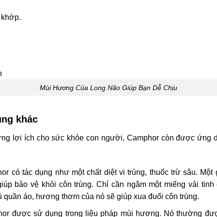
 khớp.
Mùi Hương Của Long Não Giúp Bạn Dễ Chịu
ụng khác
ng lợi ích cho sức khỏe con người, Camphor còn được ứng d
r có tác dụng như một chất diệt vi trùng, thuốc trừ sâu. Một 
iúp bảo vệ khỏi côn trùng. Chỉ cần ngâm một miếng vải tinh
ủ quần áo, hương thơm của nó sẽ giúp xua đuổi côn trùng.
r được sử dụng trong liệu pháp mùi hương. Nó thường được