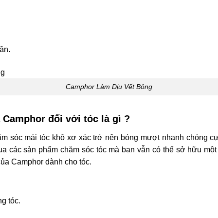
hân.
Camphor Làm Dịu Vết Bỏng
 Camphor đối với tóc là gì ?
 sóc mái tóc khô xơ xác trở nên bóng mượt nhanh chóng cự
 mua các sản phẩm chăm sóc tóc mà bạn vẫn có thể sở hữu mộ
của Camphor dành cho tóc.
g tóc.