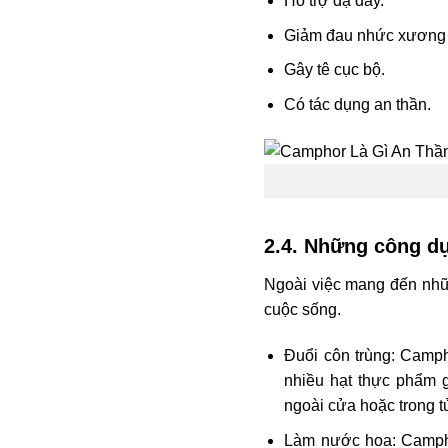
Hỗ trợ dạ dày.
Giảm đau nhức xương
Gây tê cục bộ.
Có tác dụng an thần.
2.4. Những công d
Ngoài việc mang đến nhữ
cuộc sống.
Đuổi côn trùng: Campho
nhiều hạt thực phẩm g
ngoài cửa hoặc trong t
Làm nước hoa: Campho