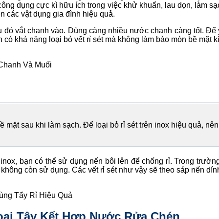
 công dụng cực kì hữu ích trong việc khử khuẩn, lau dọn, làm 
n các vật dụng gia đình hiệu quả.
sau đó vắt chanh vào. Dùng càng nhiều nước chanh càng tốt. Để 
 có khả năng loại bỏ vết rỉ sét mà không làm bào mòn bề mặt ki
Chanh Và Muối
 bề mặt sau khi làm sạch. Để loại bỏ rỉ sét trên inox hiệu quả, 
ox, bạn có thể sử dụng nến bôi lên để chống rỉ. Trong trường h
i không còn sử dụng. Các vết rỉ sét như vậy sẽ theo sáp nến dí
ùng Tẩy Rỉ Hiệu Quả
hoai Tây Kết Hợp Nước Rửa Chén