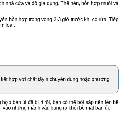
sạch nhà cửa và đồ gia dụng. Thế nên, hỗn hợp muối và
yên hỗn hợp trong vòng 2-3 giờ trước khi cọ rửa. Tiếp
m loại.
nên kết hợp với chất tẩy rỉ chuyên dụng hoặc phương
ợp bàn ủi đã bị rỉ rồi, bạn có thể bôi sáp nến lên bề
nh vào những mảnh vải, bung ra khỏi bề mặt bàn ủi.