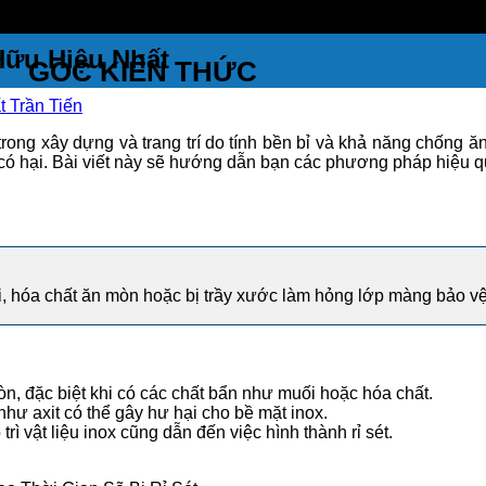
Hữu Hiệu Nhất
GÓC KIẾN THỨC
 Trần Tiến
trong xây dựng và trang trí do tính bền bỉ và khả năng chống ăn
hất có hại. Bài viết này sẽ hướng dẫn bạn các phương pháp hiệu 
uối, hóa chất ăn mòn hoặc bị trầy xước làm hỏng lớp màng bảo vệ
n, đặc biệt khi có các chất bẩn như muối hoặc hóa chất.
hư axit có thể gây hư hại cho bề mặt inox.
ì vật liệu inox cũng dẫn đến việc hình thành rỉ sét.