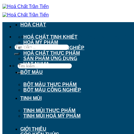
Chuyển
đến
nội
dung
HOÁ CHẤT
911 - 913 Nguyễn Trãi, Phường Chợ Lớn, TP. H
HOÁ CHẤT TINH KHIẾT
HOÁ MỸ PHẨM
Tìm
HOÁ CHẤT CÔNG NGHIỆP
kiếm:
HOÁ CHẤT THỰC PHẨM
SẢN PHẨM ỨNG DỤNG
HẠT NHỰA
Tìm
kiếm:
BỘT MÀU
BỘT MÀU THỰC PHẨM
BỘT MÀU CÔNG NGHIỆP
TINH MÙI
TINH MÙI THỰC PHẨM
TINH MÙI HOÁ MỸ PHẨM
GIỚI THIỆU