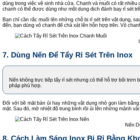
dùng trong việc vệ sinh nhà cửa. Chanh và muối có rất nhiều
chanh có thể được dùng như một dung dịch đánh bay rỉ sét trê
Bạn chỉ cần rắc muối lên những chỗ bị rỉ sét trên vật dụng, 
đến, bạn dùng vỏ chanh để chà xát lên hỗn hợp trên. Vỏ chanh
7. Dùng Nến Để Tẩy Rỉ Sét Trên Inox
Nến không trực tiếp tẩy rỉ sét nhưng có thể hỗ trợ bôi trơn
pháp phù hợp.
Đối với bề mặt bàn ủi hay những vật dụng nhỏ gọn làm bằng in
mặt. Sau đó, mở nhiệt độ trung bình rồi ủi lên những mảnh vả
Nến D
8. Cách Làm Sáng Inox Bị Rỉ Bằng K