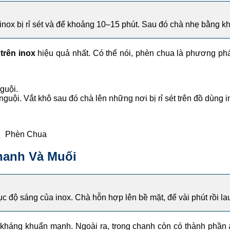
inox bị rỉ sét và để khoảng 10–15 phút. Sau đó chà nhẹ bằng k
 trên inox
hiệu quả nhất. Có thể nói, phèn chua là phương pháp
guội.
ội. Vắt khô sau đó chà lên những nơi bị rỉ sét trên đồ dùng i
Phèn Chua
hanh Và Muối
ục độ sáng của inox. Chà hỗn hợp lên bề mặt, để vài phút rồi la
h kháng khuẩn mạnh. Ngoài ra, trong chanh còn có thành phần 