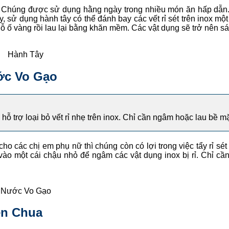
ợ. Chúng được sử dụng hằng ngày trong nhiều món ăn hấp dẫn.
y, sử dụng hành tây có thể đánh bay các vết rỉ sét trên inox m
hỗ ố vàng rồi lau lại bằng khăn mềm. Các vật dụng sẽ trở nên 
Hành Tây
ớc Vo Gạo
 trợ loại bỏ vết rỉ nhẹ trên inox. Chỉ cần ngâm hoặc lau bề m
ho các chị em phụ nữ thì chúng còn có lợi trong việc tẩy rỉ sét
 vào một cái chậu nhỏ để ngâm các vật dụng inox bị rỉ. Chỉ 
Nước Vo Gạo
èn Chua