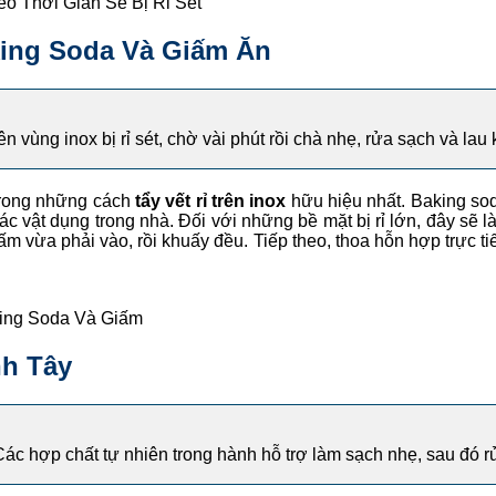
eo Thời Gian Sẽ Bị Rỉ Sét
aking Soda Và Giấm Ăn
 vùng inox bị rỉ sét, chờ vài phút rồi chà nhẹ, rửa sạch và lau
trong những cách
tẩy vết rỉ trên inox
hữu hiệu nhất. Baking soda
 vật dụng trong nhà. Đối với những bề mặt bị rỉ lớn, đây sẽ l
vừa phải vào, rồi khuấy đều. Tiếp theo, thoa hỗn hợp trực tiếp 
ing Soda Và Giấm
nh Tây
x. Các hợp chất tự nhiên trong hành hỗ trợ làm sạch nhẹ, sau đó 