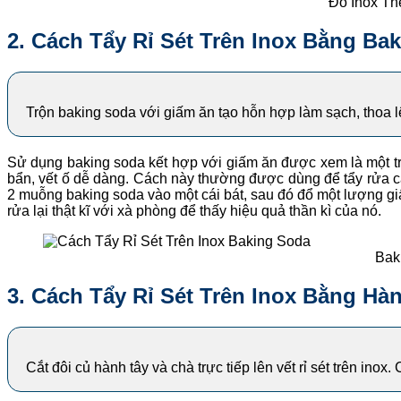
Đồ Inox Th
2. Cách Tẩy Rỉ Sét Trên Inox Bằng B
Trộn baking soda với giấm ăn tạo hỗn hợp làm sạch, thoa lên
Sử dụng baking soda kết hợp với giấm ăn được xem là một 
bẩn, vết ố dễ dàng. Cách này thường được dùng để tẩy rửa các
2 muỗng baking soda vào một cái bát, sau đó đổ một lượng giấm 
rửa lại thật kĩ với xà phòng để thấy hiệu quả thần kì của nó.
Bak
3. Cách Tẩy Rỉ Sét Trên Inox Bằng Hà
Cắt đôi củ hành tây và chà trực tiếp lên vết rỉ sét trên ino