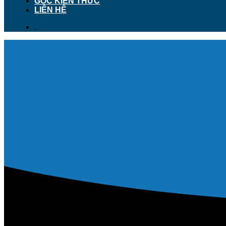
GÓC KIẾN THỨC
LIÊN HỆ
.