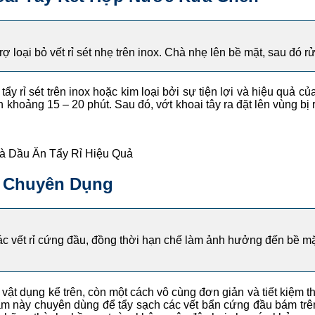
 loại bỏ vết rỉ sét nhẹ trên inox. Chà nhẹ lên bề mặt, sau đó 
 rỉ sét trên inox hoặc kim loại bởi sự tiện lợi và hiệu quả của
hoảng 15 – 20 phút. Sau đó, vớt khoai tây ra đặt lên vùng bị rỉ
à Dầu Ăn Tẩy Rỉ Hiệu Quả
x Chuyên Dụng
 các vết rỉ cứng đầu, đồng thời hạn chế làm ảnh hưởng đến bề 
vật dụng kể trên, còn một cách vô cùng đơn giản và tiết kiệm 
này chuyên dùng để tẩy sạch các vết bẩn cứng đầu bám trên 