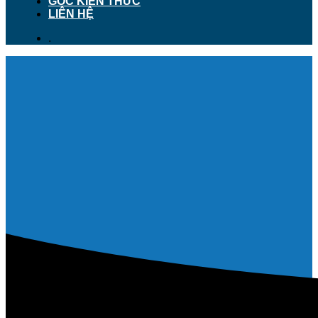
GÓC KIẾN THỨC
LIÊN HỆ
.