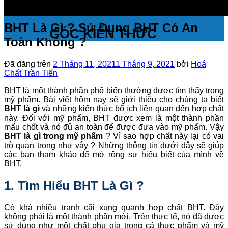
BHT Là Gì ? Sử Dụng BHT Có An
GÓC KIẾN THỨC
Toàn Không ?
Đã đăng trên
2 Tháng 11, 2021
1 Tháng 9, 2021
bởi
Hoá
Chất Trần Tiến
BHT là một thành phần phổ biến thường được tìm thấy trong
mỹ phẩm. Bài viết hôm nay sẽ giới thiệu cho chúng ta biết
BHT là gì
và những kiến thức bổ ích liên quan đến hợp chất
này. Đối với mỹ phẩm, BHT được xem là một thành phần
mấu chốt và nó đủ an toàn để được đưa vào mỹ phẩm. Vậy
BHT là gì trong mỹ phẩm
? Vì sao hợp chất này lại có vai
trò quan trọng như vậy ? Những thông tin dưới đây sẽ giúp
các bạn tham khảo để mở rộng sự hiểu biết của mình về
BHT.
1. Tìm Hiểu BHT Là Gì ?
Có khá nhiều tranh cãi xung quanh hợp chất BHT. Đây
không phải là một thành phần mới. Trên thực tế, nó đã được
sử dụng như một chất phụ gia trong cả thực phẩm và mỹ