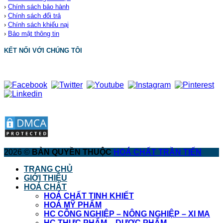
›
Chính sách bảo hành
›
Chính sách đổi trả
›
Chính sách khiếu nại
›
Bảo mật thông tin
KẾT NỐI VỚI CHÚNG TÔI
2026 ©
BẢN QUYỀN THUỘC
HOÁ CHẤT TRẦN TIẾN
TRANG CHỦ
GIỚI THIỆU
HOÁ CHẤT
HOÁ CHẤT TINH KHIẾT
HOÁ MỸ PHẨM
HC CÔNG NGHIỆP – NÔNG NGHIỆP – XI MẠ
HC THỰC PHẨM – DƯỢC PHẨM