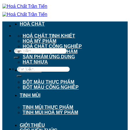
Chuyển
đến
nội
dung
HOÁ CHẤT
911 - 913 Nguyễn Trãi, Phường Chợ Lớn, TP.
HOÁ CHẤT TINH KHIẾT
Hồ Chí Minh
HOÁ MỸ PHẨM
HOÁ CHẤT CÔNG NGHIỆP
Tìm
HOÁ CHẤT THỰC PHẨM
kiếm:
SẢN PHẨM ỨNG DỤNG
HẠT NHỰA
Tìm
BỘT MÀU
kiếm:
BỘT MÀU THỰC PHẨM
BỘT MÀU CÔNG NGHIỆP
TINH MÙI
TINH MÙI THỰC PHẨM
TINH MÙI HOÁ MỸ PHẨM
GIỚI THIỆU