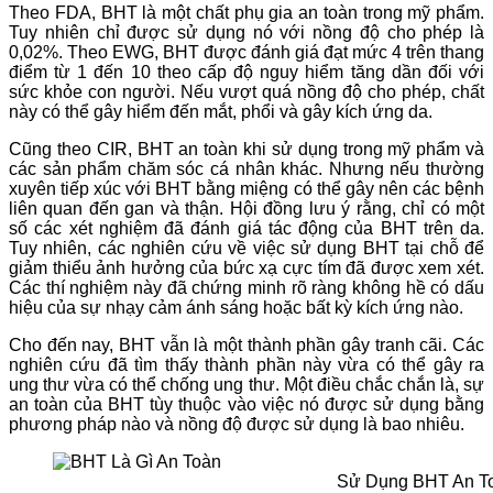
Theo FDA, BHT là một chất phụ gia an toàn trong mỹ phẩm.
Tuy nhiên chỉ được sử dụng nó với nồng độ cho phép là
0,02%. Theo EWG, BHT được đánh giá đạt mức 4 trên thang
điểm từ 1 đến 10 theo cấp độ nguy hiểm tăng dần đối với
sức khỏe con người. Nếu vượt quá nồng độ cho phép, chất
này có thể gây hiểm đến mắt, phổi và gây kích ứng da.
Cũng theo CIR, BHT an toàn khi sử dụng trong mỹ phẩm và
các sản phẩm chăm sóc cá nhân khác. Nhưng nếu thường
xuyên tiếp xúc với BHT bằng miệng có thể gây nên các bệnh
liên quan đến gan và thận. Hội đồng lưu ý rằng, chỉ có một
số các xét nghiệm đã đánh giá tác động của BHT trên da.
Tuy nhiên, các nghiên cứu về việc sử dụng BHT tại chỗ để
giảm thiểu ảnh hưởng của bức xạ cực tím đã được xem xét.
Các thí nghiệm này đã chứng minh rõ ràng không hề có dấu
hiệu của sự nhạy cảm ánh sáng hoặc bất kỳ kích ứng nào.
Cho đến nay, BHT vẫn là một thành phần gây tranh cãi. Các
nghiên cứu đã tìm thấy thành phần này vừa có thể gây ra
ung thư vừa có thể chống ung thư. Một điều chắc chắn là, sự
an toàn của BHT tùy thuộc vào việc nó được sử dụng bằng
phương pháp nào và nồng độ được sử dụng là bao nhiêu.
Sử Dụng BHT An T