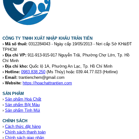
CÔNG TY TNHH XUẤT NHẬP KHẨU TRẦN TIẾN
› Mã số thuế:
0312284043 - Ngày cấp 19/05/2013 - Nơi cấp Sở KH&ĐT
TPHCM
› Địa chỉ VP:
911-913-915-917 Nguyễn Trãi, Phường Chợ Lớn, Tp. Hồ
Chí Minh
› Địa chỉ kho:
Quốc lộ 1A, Phường An Lạc, Tp. Hồ Chí Minh
› Hotline:
0983.838.250
(Ms Thủy) hoặc 039.44.77.023
(Hotline)
› Email:
trantienchem@gmail.com
› Website:
https://hoachattrantien.com
SẢN PHẨM
›
Sản phẩm Hoá Chất
›
Sản phẩm Bột Màu
›
Sản phẩm Tinh Mùi
CHÍNH SÁCH
›
Cách thức đặt hàng
›
Chính sách thanh toán
›
Chính sách giao nhận