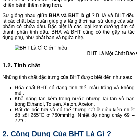
khiến bệnh thêm nặng hơn.
Sự giống nhau giữa
BHA và BHT là gì
? BHA và BHT đều
là các chất bảo quản giúp gia tăng thời hạn sử dụng của sản
phẩm có chứa dầu. Đặc biệt là các loại kem dưỡng ẩm có
thành phần tinh dầu. BHA và BHT cũng có thể gây ra tác
dụng phụ, như phát ban và ngứa nhẹ.
BHT Là Một Chất Bảo
1.2. Tính chất
Những tính chất đặc trưng của BHT được biết đến như sau:
Hóa chất BHT có dạng tinh thể, màu trắng và không
mùi.
Khả năng tan kém trong nước nhưng lại tan vô hạn
trong Ethanol, Toluen, Xeton, Axeton.
Rất dễ bốc hơi và có thể chưng cất ở điều kiện nhiệt
độ sôi 265°C ở 760mmHg. Nhiệt độ nóng chảy 69 –
72°C.
2. Công Dụng Của BHT Là Gì ?