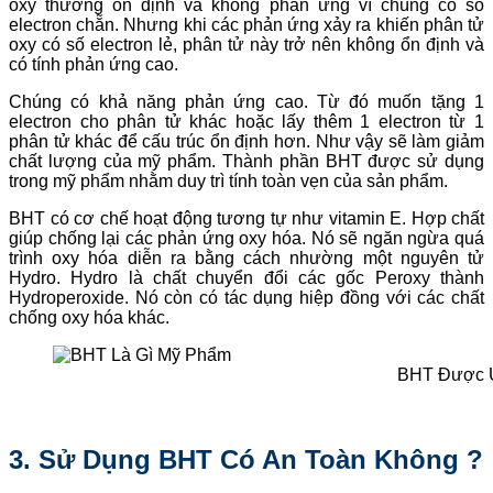
oxy thường ổn định và không phản ứng vì chúng có số
electron chẵn. Nhưng khi các phản ứng xảy ra khiến phân tử
oxy có số electron lẻ, phân tử này trở nên không ổn định và
có tính phản ứng cao.
Chúng có khả năng phản ứng cao. Từ đó muốn tặng 1
electron cho phân tử khác hoặc lấy thêm 1 electron từ 1
phân tử khác để cấu trúc ổn định hơn. Như vậy sẽ làm giảm
chất lượng của mỹ phẩm. Thành phần BHT được sử dụng
trong mỹ phẩm nhằm duy trì tính toàn vẹn của sản phẩm.
BHT có cơ chế hoạt động tương tự như vitamin E. Hợp chất
giúp chống lại các phản ứng oxy hóa. Nó sẽ ngăn ngừa quá
trình oxy hóa diễn ra bằng cách nhường một nguyên tử
Hydro. Hydro là chất chuyển đổi các gốc Peroxy thành
Hydroperoxide. Nó còn có tác dụng hiệp đồng với các chất
chống oxy hóa khác.
BHT Được 
3. Sử Dụng BHT Có An Toàn Không ?