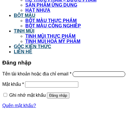
SẢN PHẨM ỨNG DỤNG
HẠT NHỰA
BỘT MÀU
BỘT MÀU THỰC PHẨM
BỘT MÀU CÔNG NGHIỆP
TINH MÙI
TINH MÙI THỰC PHẨM
TINH MÙI HOÁ MỸ PHẨM
GÓC KIẾN THỨC
LIÊN HỆ
Đăng nhập
Tên tài khoản hoặc địa chỉ email
*
Mật khẩu
*
Ghi nhớ mật khẩu
Đăng nhập
Quên mật khẩu?