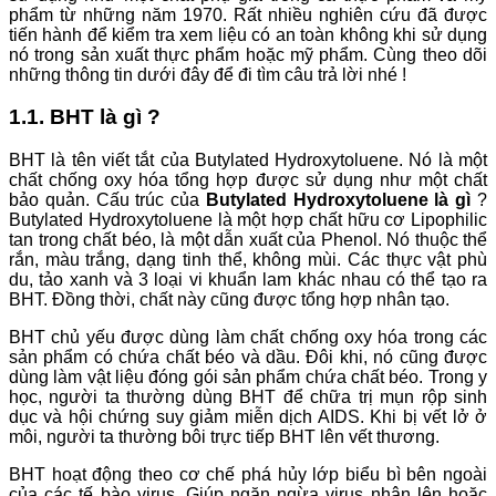
phẩm từ những năm 1970. Rất nhiều nghiên cứu đã được
tiến hành để kiểm tra xem liệu có an toàn không khi sử dụng
nó trong sản xuất thực phẩm hoặc mỹ phẩm. Cùng theo dõi
những thông tin dưới đây để đi tìm câu trả lời nhé !
1.1. BHT là gì ?
BHT là tên viết tắt của Butylated Hydroxytoluene. Nó là một
chất chống oxy hóa tổng hợp được sử dụng như một chất
bảo quản. Cấu trúc của
Butylated Hydroxytoluene là gì
?
Butylated Hydroxytoluene là một hợp chất hữu cơ Lipophilic
tan trong chất béo, là một dẫn xuất của Phenol. Nó thuộc thể
rắn, màu trắng, dạng tinh thể, không mùi. Các thực vật phù
du, tảo xanh và 3 loại vi khuẩn lam khác nhau có thể tạo ra
BHT. Đồng thời, chất này cũng được tổng hợp nhân tạo.
BHT chủ yếu được dùng làm chất chống oxy hóa trong các
sản phẩm có chứa chất béo và dầu. Đôi khi, nó cũng được
dùng làm vật liệu đóng gói sản phẩm chứa chất béo. Trong y
học, người ta thường dùng BHT để chữa trị mụn rộp sinh
dục và hội chứng suy giảm miễn dịch AIDS. Khi bị vết lở ở
môi, người ta thường bôi trực tiếp BHT lên vết thương.
BHT hoạt động theo cơ chế phá hủy lớp biểu bì bên ngoài
của các tế bào virus. Giúp ngăn ngừa virus nhân lên hoặc