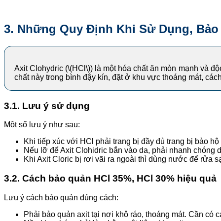
3. Những Quy Định Khi Sử Dụng, Bảo 
Axit Clohydric (\(HCl\)) là một hóa chất ăn mòn mạnh và độ
chất này trong bình đậy kín, đặt ở khu vực thoáng mát, các
3.1. Lưu ý sử dụng
Một số lưu ý như sau:
Khi tiếp xúc với HCl phải trang bị đầy đủ trang bị bảo h
Nếu lỡ để Axit Clohidric bắn vào da, phải nhanh chóng 
Khi Axit Cloric bị rơi vãi ra ngoài thì dùng nước để rửa
3.2. Cách bảo quản HCl 35%, HCl 30% hiệu quả
Lưu ý cách bảo quản đúng cách:
Phải bảo quản axit tại nơi khô ráo, thoáng mát. Cần có c