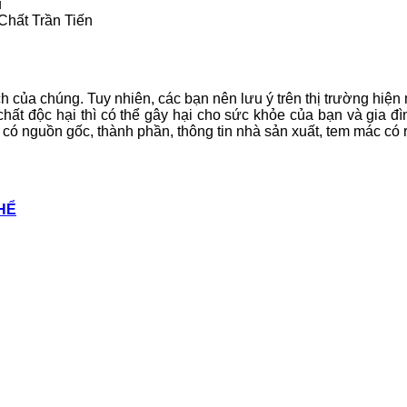
hất Trần Tiến
h của chúng. Tuy nhiên, các bạn nên lưu ý trên thị trường hiện
ất độc hại thì có thể gây hại cho sức khỏe của bạn và gia đìn
 nguồn gốc, thành phần, thông tin nhà sản xuất, tem mác có r
THỂ