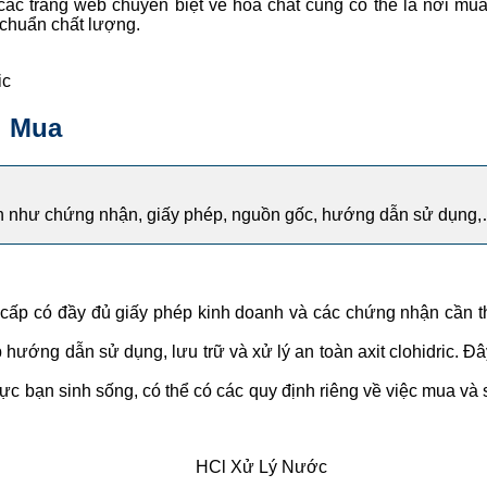
c trang web chuyên biệt về hóa chất cũng có thể là nơi mua ax
chuẩn chất lượng.
ic
i Mua
toàn như chứng nhận, giấy phép, nguồn gốc, hướng dẫn sử dụng
p có đầy đủ giấy phép kinh doanh và các chứng nhận cần th
ng dẫn sử dụng, lưu trữ và xử lý an toàn axit clohidric. Đâ
c bạn sinh sống, có thể có các quy định riêng về việc mua và 
HCl Xử Lý Nước