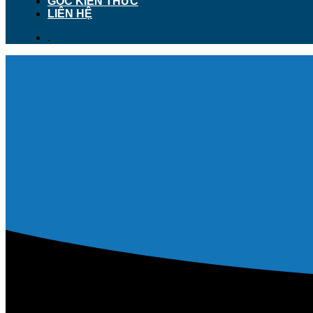
GÓC KIẾN THỨC
LIÊN HỆ
.