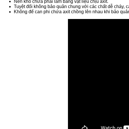
Nền kho chứa phải làm bằng vật liệu chịu axit.
Tuyệt đối không bảo quản chung với các chất dễ cháy, các
Không để can phi chứa axit chồng lên nhau khi bảo quả