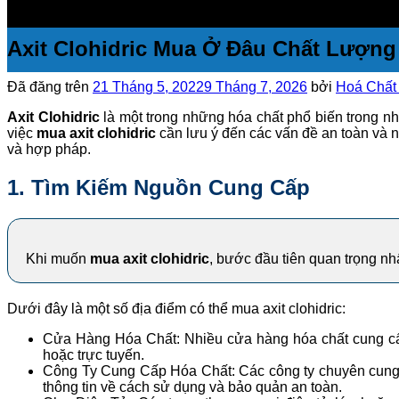
Axit Clohidric Mua Ở Đâu Chất Lượng
Đã đăng trên
21 Tháng 5, 2022
9 Tháng 7, 2026
bởi
Hoá Chất 
Axit Clohidric
là một trong những hóa chất phổ biến trong n
việc
mua axit clohidric
cần lưu ý đến các vấn đề an toàn và n
và hợp pháp.
1. Tìm Kiếm Nguồn Cung Cấp
Khi muốn
mua axit clohidric
, bước đầu tiên quan trọng nh
Dưới đây là một số địa điểm có thể mua axit clohidric:
Cửa Hàng Hóa Chất: Nhiều cửa hàng hóa chất cung cấp 
hoặc trực tuyến.
Công Ty Cung Cấp Hóa Chất: Các công ty chuyên cung c
thông tin về cách sử dụng và bảo quản an toàn.