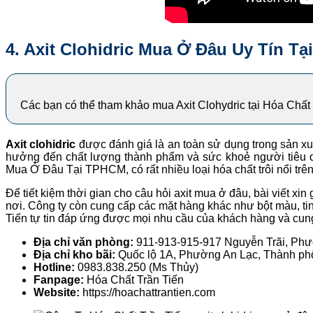
4. Axit Clohidric Mua Ở Đâu Uy Tín T
Các bạn có thể tham khảo mua Axit Clohydric tại Hóa Chất 
Axit clohidric
được đánh giá là an toàn sử dụng trong sản xu
hưởng đến chất lượng thành phẩm và sức khoẻ người tiêu dù
Mua Ở Đâu Tại TPHCM, có rất nhiều loại hóa chất trôi nổi trên
Để tiết kiệm thời gian cho câu hỏi axit mua ở đâu, bài viết xin 
nơi. Công ty còn cung cấp các mặt hàng khác như bột màu, ti
Tiến tự tin đáp ứng được mọi nhu cầu của khách hàng và cung
Địa chỉ văn phòng:
911-913-915-917 Nguyễn Trãi, Ph
Địa chỉ kho bãi:
Quốc lộ 1A, Phường An Lạc, Thành ph
Hotline:
0983.838.250 (Ms Thủy)
Fanpage:
Hóa Chất Trần Tiến
Website:
https://hoachattrantien.com