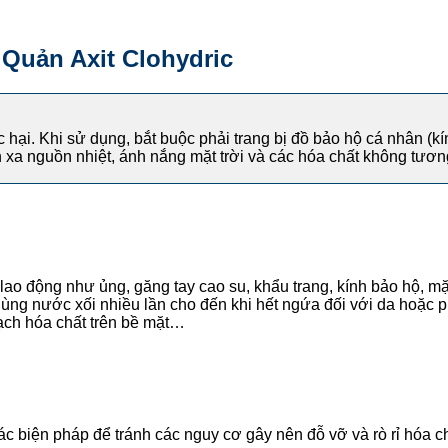
Quản Axit Clohydric
c hại. Khi sử dụng,
bắt buộc phải trang bị đồ bảo hộ cá nhân (k
h xa nguồn nhiệt, ánh nắng mặt trời và các hóa chất không tươn
ộ lao động như ủng, găng tay cao su, khẩu trang, kính bảo hộ, 
dùng nước xối nhiều lần cho đến khi hết ngứa đối với da hoặc p
 sạch hóa chất trên bề mặt…
ác biện pháp để tránh các nguy cơ gây nên đỗ vỡ và rò rỉ hóa ch