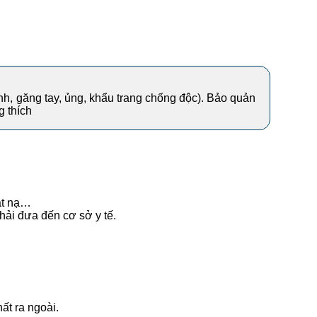
ính, găng tay, ủng, khẩu trang chống độc). Bảo quản
g thích
mặt nạ…
hải đưa đến cơ sở y tế.
ất ra ngoài.