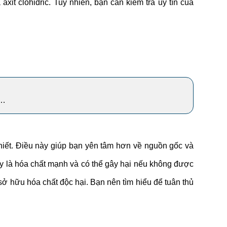
it clohidric. Tuy nhiên, bạn cần kiểm tra uy tín của
,…
iết. Điều này giúp bạn yên tâm hơn về nguồn gốc và
y là hóa chất mạnh và có thể gây hại nếu không được
sở hữu hóa chất độc hại. Bạn nên tìm hiểu để tuân thủ