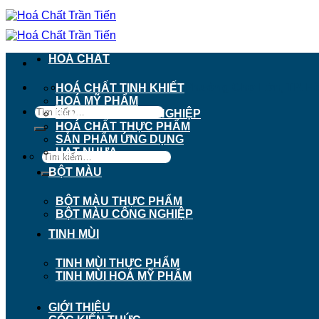
Chuyển
đến
nội
dung
HOÁ CHẤT
911 - 913 Nguyễn Trãi, Phường Chợ Lớn, TP. H
HOÁ CHẤT TINH KHIẾT
HOÁ MỸ PHẨM
Tìm
HOÁ CHẤT CÔNG NGHIỆP
kiếm:
HOÁ CHẤT THỰC PHẨM
SẢN PHẨM ỨNG DỤNG
HẠT NHỰA
Tìm
kiếm:
BỘT MÀU
BỘT MÀU THỰC PHẨM
BỘT MÀU CÔNG NGHIỆP
TINH MÙI
TINH MÙI THỰC PHẨM
TINH MÙI HOÁ MỸ PHẨM
GIỚI THIỆU