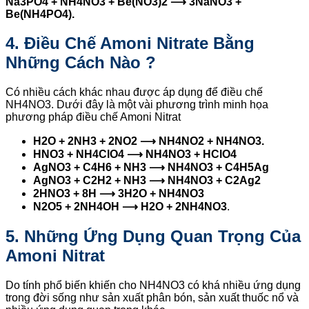
Na3PO4 + NH4NO3 + Be(NO3)2 ⟶ 3NaNO3 +
Be(NH4PO4).
4. Điều Chế Amoni Nitrate Bằng
Những Cách Nào ?
Có nhiều cách khác nhau được áp dụng để điều chế
NH4NO3. Dưới đây là một vài phương trình minh họa
phương pháp điều chế Amoni Nitrat
H2O + 2NH3 + 2NO2 ⟶ NH4NO2 + NH4NO3.
HNO3 + NH4ClO4 ⟶ NH4NO3 + HClO4
AgNO3 + C4H6 + NH3 ⟶ NH4NO3 + C4H5Ag
AgNO3 + C2H2 + NH3 ⟶ NH4NO3 + C2Ag2
2HNO3 + 8H ⟶ 3H2O + NH4NO3
N2O5 + 2NH4OH ⟶ H2O + 2NH4NO3
.
5. Những Ứng Dụng Quan Trọng Của
Amoni Nitrat
Do tính phổ biến khiến cho NH4NO3 có khá nhiều ứng dụng
trong đời sống như sản xuất phân bón, sản xuất thuốc nổ và