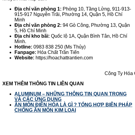
Địa chỉ văn phòng 1:
Phòng 10, Tầng Lửng, 911-913-
915-917 Nguyễn Trãi, Phường 14, Quận 5, Hồ Chí
Minh
Địa chỉ văn phòng 2:
94 Gò Công, Phường 13, Quận
5, Hồ Chí Minh
Địa chỉ kho bãi:
Quốc lộ 1A, Quận Bình Tân, Hồ Chí
Minh.
Hotline:
0983 838 250 (Ms Thủy)
Fanpage:
Hóa Chất Trần Tiến
Website:
https://hoachattrantien.com
Công Ty Hóa C
XEM THÊM THÔNG TIN LIÊN QUAN
ALUMINUM – NHỮNG THÔNG TIN QUAN TRỌNG
VÀ CÁC ỨNG DỤNG
ĂN MÒN ĐIỆN HÓA LÀ GÌ ? TỔNG HỢP BIỆN PHÁP
CHỐNG ĂN MÒN KIM LOẠI