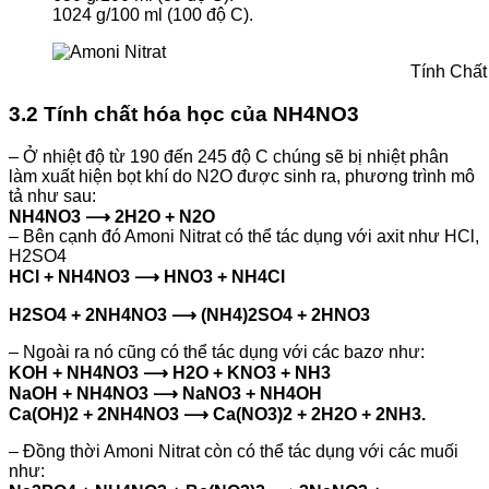
1024 g/100 ml (100 độ C).
Tính Chất
3.2 Tính chất hóa học của NH4NO3
– Ở nhiệt độ từ 190 đến 245 độ C chúng sẽ bị nhiệt phân
làm xuất hiện bọt khí do N2O được sinh ra, phương trình mô
tả như sau:
NH4NO3 ⟶ 2H2O + N2O
– Bên cạnh đó Amoni Nitrat có thể tác dụng với axit như HCl,
H2SO4
HCl + NH4NO3 ⟶ HNO3 + NH4Cl
H2SO4 + 2NH4NO3 ⟶ (NH4)2SO4 + 2HNO3
– Ngoài ra nó cũng có thể tác dụng với các bazơ như:
KOH + NH4NO3 ⟶ H2O + KNO3 + NH3
NaOH + NH4NO3 ⟶ NaNO3 + NH4OH
Ca(OH)2 + 2NH4NO3 ⟶ Ca(NO3)2 + 2H2O + 2NH3.
– Đồng thời Amoni Nitrat còn có thể tác dụng với các muối
như: