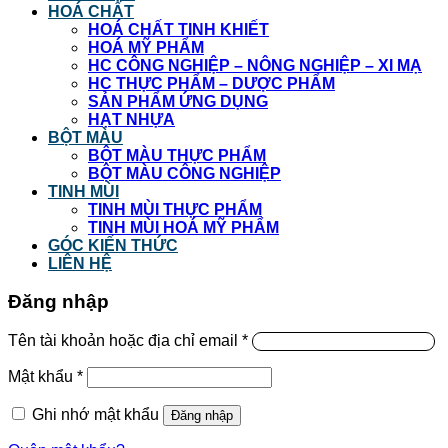
HOÁ CHẤT
HOÁ CHẤT TINH KHIẾT
HOÁ MỸ PHẨM
HC CÔNG NGHIỆP – NÔNG NGHIỆP – XI MẠ
HC THỰC PHẨM – DƯỢC PHẨM
SẢN PHẨM ỨNG DỤNG
HẠT NHỰA
BỘT MÀU
BỘT MÀU THỰC PHẨM
BỘT MÀU CÔNG NGHIỆP
TINH MÙI
TINH MÙI THỰC PHẨM
TINH MÙI HOÁ MỸ PHẨM
GÓC KIẾN THỨC
LIÊN HỆ
Đăng nhập
Tên tài khoản hoặc địa chỉ email
*
Mật khẩu
*
Ghi nhớ mật khẩu
Đăng nhập