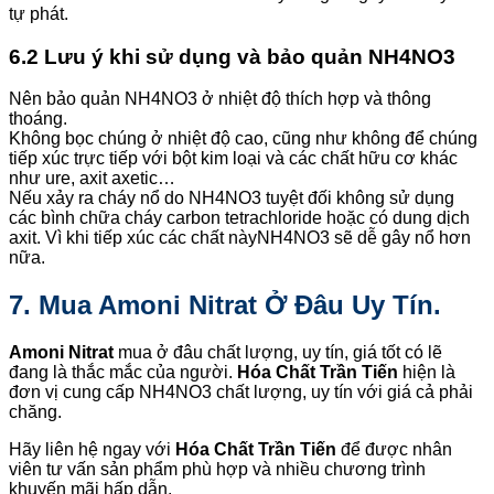
tự phát.
6.2 Lưu ý khi sử dụng và bảo quản NH4NO3
Nên bảo quản NH4NO3 ở nhiệt độ thích hợp và thông
thoáng.
Không bọc chúng ở nhiệt độ cao, cũng như không để chúng
tiếp xúc trực tiếp với bột kim loại và các chất hữu cơ khác
như ure, axit axetic…
Nếu xảy ra cháy nổ do NH4NO3 tuyệt đối không sử dụng
các bình chữa cháy carbon tetrachloride hoặc có dung dịch
axit. Vì khi tiếp xúc các chất nàyNH4NO3 sẽ dễ gây nổ hơn
nữa.
7. Mua Amoni Nitrat Ở Đâu Uy Tín.
Amoni Nitrat
mua ở đâu chất lượng, uy tín, giá tốt có lẽ
đang là thắc mắc của người.
Hóa Chất Trần Tiến
hiện là
đơn vị cung cấp NH4NO3 chất lượng, uy tín với giá cả phải
chăng.
Hãy liên hệ ngay với
Hóa Chất Trần Tiến
để được nhân
viên tư vấn sản phẩm phù hợp và nhiều chương trình
khuyến mãi hấp dẫn.