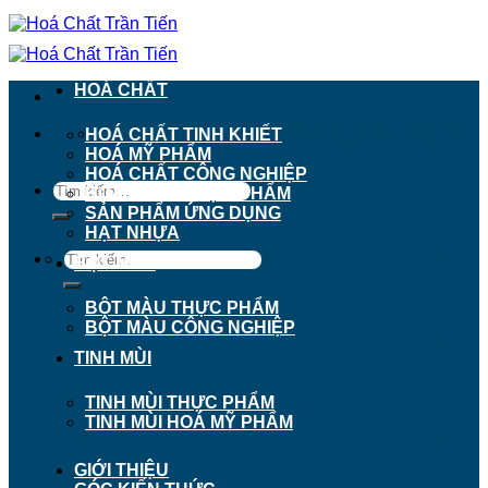
Chuyển
đến
nội
dung
HOÁ CHẤT
911 - 913 Nguyễn Trãi, Phường Chợ Lớn, TP.
HOÁ CHẤT TINH KHIẾT
Hồ Chí Minh
HOÁ MỸ PHẨM
HOÁ CHẤT CÔNG NGHIỆP
Tìm
HOÁ CHẤT THỰC PHẨM
kiếm:
SẢN PHẨM ỨNG DỤNG
HẠT NHỰA
Tìm
BỘT MÀU
kiếm:
BỘT MÀU THỰC PHẨM
BỘT MÀU CÔNG NGHIỆP
TINH MÙI
TINH MÙI THỰC PHẨM
TINH MÙI HOÁ MỸ PHẨM
GIỚI THIỆU