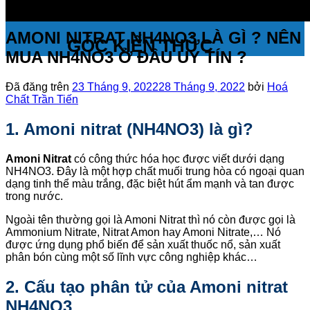
AMONI NITRAT NH4NO3 LÀ GÌ ? NÊN
GÓC KIẾN THỨC
MUA NH4NO3 Ở ĐÂU UY TÍN ?
Đã đăng trên
23 Tháng 9, 2022
28 Tháng 9, 2022
bởi
Hoá
Chất Trần Tiến
1. Amoni nitrat (NH4NO3) là gì?
Amoni Nitrat
có công thức hóa học được viết dưới dạng
NH4NO3. Đây là một hợp chất muối trung hòa có ngoại quan
dạng tinh thể màu trắng, đặc biệt hút ẩm mạnh và tan được
trong nước.
Ngoài tên thường gọi là Amoni Nitrat thì nó còn được gọi là
Ammonium Nitrate, Nitrat Amon hay Amoni Nitrate,… Nó
được ứng dụng phổ biến để sản xuất thuốc nổ, sản xuất
phân bón cùng một số lĩnh vực công nghiệp khác…
2. Cấu tạo phân tử của Amoni nitrat
NH4NO3