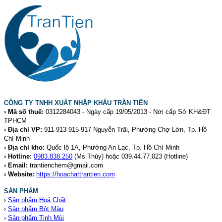
CÔNG TY TNHH XUẤT NHẬP KHẨU TRẦN TIẾN
› Mã số thuế:
0312284043 - Ngày cấp 19/05/2013 - Nơi cấp Sở KH&ĐT
TPHCM
› Địa chỉ VP:
911-913-915-917 Nguyễn Trãi, Phường Chợ Lớn, Tp. Hồ
Chí Minh
› Địa chỉ kho:
Quốc lộ 1A, Phường An Lạc, Tp. Hồ Chí Minh
› Hotline:
0983.838.250
(Ms Thủy) hoặc 039.44.77.023
(Hotline)
› Email:
trantienchem@gmail.com
› Website:
https://hoachattrantien.com
SẢN PHẨM
›
Sản phẩm Hoá Chất
›
Sản phẩm Bột Màu
›
Sản phẩm Tinh Mùi