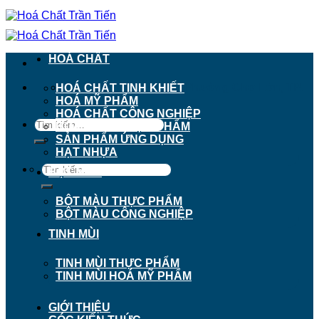
Chuyển
đến
nội
dung
HOÁ CHẤT
911 - 913 Nguyễn Trãi, Phường Chợ Lớn, TP.
HOÁ CHẤT TINH KHIẾT
Hồ Chí Minh
HOÁ MỸ PHẨM
HOÁ CHẤT CÔNG NGHIỆP
Tìm
HOÁ CHẤT THỰC PHẨM
kiếm:
SẢN PHẨM ỨNG DỤNG
HẠT NHỰA
Tìm
BỘT MÀU
kiếm:
BỘT MÀU THỰC PHẨM
BỘT MÀU CÔNG NGHIỆP
TINH MÙI
TINH MÙI THỰC PHẨM
TINH MÙI HOÁ MỸ PHẨM
GIỚI THIỆU