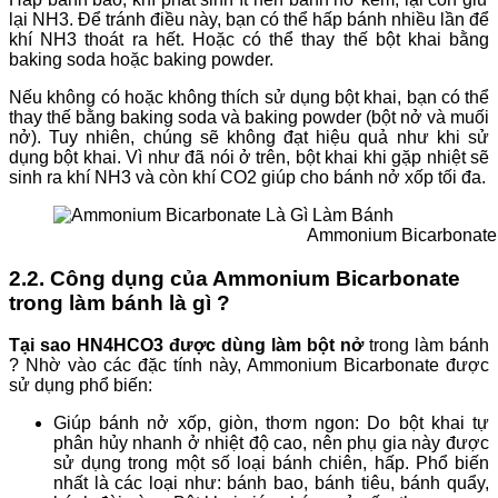
lại NH3. Để tránh điều này, bạn có thể hấp bánh nhiều lần để
khí NH3 thoát ra hết. Hoặc có thể thay thế bột khai bằng
baking soda hoặc baking powder.
Nếu không có hoặc không thích sử dụng bột khai, bạn có thể
thay thế bằng baking soda và baking powder (bột nở và muối
nở). Tuy nhiên, chúng sẽ không đạt hiệu quả như khi sử
dụng bột khai. Vì như đã nói ở trên, bột khai khi gặp nhiệt sẽ
sinh ra khí NH3 và còn khí CO2 giúp cho bánh nở xốp tối đa.
Ammonium Bicarbonate
2.2. Công dụng của Ammonium Bicarbonate
trong làm bánh là gì ?
Tại sao HN4HCO3 được dùng làm bột nở
trong làm bánh
? Nhờ vào các đặc tính này, Ammonium Bicarbonate được
sử dụng phổ biến:
Giúp bánh nở xốp, giòn, thơm ngon: Do bột khai tự
phân hủy nhanh ở nhiệt độ cao, nên phụ gia này được
sử dụng trong một số loại bánh chiên, hấp. Phổ biến
nhất là các loại như: bánh bao, bánh tiêu, bánh quẩy,