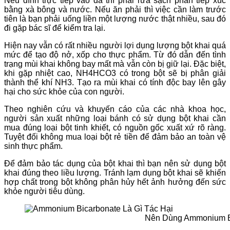
Nếu dính trực tiếp vào da thì phải rửa sạch phần tiếp xúc
bằng xà bông và nước. Nếu ăn phải thì việc cần làm trước
tiên là bạn phải uống liền một lượng nước thật nhiều, sau đó
đi gặp bác sĩ để kiểm tra lại.
Hiện nay vẫn có rất nhiều người lợi dụng lượng bột khai quá
mức để tạo độ nở, xốp cho thực phẩm. Từ đó dẫn đến tình
trạng mùi khai không bay mất mà vẫn còn bị giữ lại. Đặc biệt,
khi gặp nhiệt cao, NH4HCO3 có trong bột sẽ bị phân giải
thành thể khí NH3. Tạo ra mùi khai có tính độc bay lên gây
hại cho sức khỏe của con người.
Theo nghiên cứu và khuyến cáo của các nhà khoa học,
người sản xuất những loại bánh có sử dụng bột khai cần
mua đúng loại bột tinh khiết, có nguồn gốc xuất xứ rõ ràng.
Tuyệt đối không mua loại bột rẻ tiền để đảm bảo an toàn vệ
sinh thực phẩm.
Để đảm bảo tác dụng của bột khai thì bạn nên sử dụng bột
khai đúng theo liều lượng. Tránh lạm dụng bột khai sẽ khiến
hợp chất trong bột không phân hủy hết ảnh hưởng đến sức
khỏe người tiêu dùng.
Nên Dùng Ammonium B