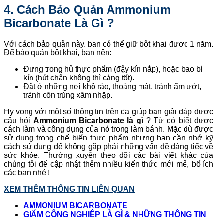
4. Cách Bảo Quản Ammonium
Bicarbonate Là Gì ?
Với cách bảo quản này, bạn có thể giữ bột khai được 1 năm.
Để bảo quản bột khai, bạn nên:
Đựng trong hủ thực phẩm (đậy kín nắp), hoặc bao bì
kín (hút chân không thì càng tốt).
Đặt ở những nơi khô ráo, thoáng mát, tránh ẩm ướt,
tránh côn trùng xâm nhập.
Hy vọng với một số thông tin trên đã giúp bạn giải đáp được
câu hỏi
Ammonium Bicarbonate là gì
? Từ đó biết được
cách làm và công dụng của nó trong làm bánh. Mặc dù được
sử dụng trong chế biến thực phẩm nhưng bạn cần nhớ kỹ
cách sử dụng để không gặp phải những vấn đề đáng tiếc về
sức khỏe. Thường xuyên theo dõi các bài viết khác của
chúng tôi để cập nhật thêm nhiều kiến thức mới mẻ, bổ ích
các bạn nhé !
XEM THÊM THÔNG TIN LIÊN QUAN
AMMONIUM BICARBONATE
GIẤM CÔNG NGHIỆP LÀ GÌ & NHỮNG THÔNG TIN