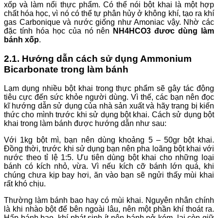
xốp và làm nổi thực phẩm. Có thể nói bột khai là một hợp
chất hóa học, vì nó có thể tự phân hủy ở không khí, tạo ra khí
gas Carbonique và nước giống như Amoniac vậy. Nhờ các
đặc tính hóa học của nó nên
NH4HCO3 đươc dùng làm
bánh xốp
.
2.1. Hướng dẫn cách sử dụng Ammonium
Bicarbonate trong làm bánh
Lạm dụng nhiều bột khai trong thực phẩm sẽ gây tác động
tiêu cực đến sức khỏe người dùng. Vì thế, các bạn nên đọc
kĩ hướng dẫn sử dụng của nhà sản xuất và hãy trang bị kiến
thức cho mình trước khi sử dụng bột khai. Cách sử dụng bột
khai trong làm bánh được hướng dẫn như sau:
Với 1kg bột mì, bạn nên dùng khoảng 5 – 50gr bột khai.
Đồng thời, trước khi sử dụng bạn nên pha loãng bột khai với
nước theo tỉ lệ 1:5. Ưu tiên dùng bột khai cho những loại
bánh có kích nhỏ, vừa. Vì nếu kích cỡ bánh lớn quá, khi
chúng chưa kịp bay hơi, ăn vào bạn sẽ ngửi thấy mùi khai
rất khó chịu.
Thường làm bánh bao hay có mùi khai. Nguyên nhân chính
là khi nhào bột để bên ngoài lâu, nên một phần khí thoát ra.
Hấp bánh bao, khí phát sinh ít nên bánh nở kém, lại còn giữ