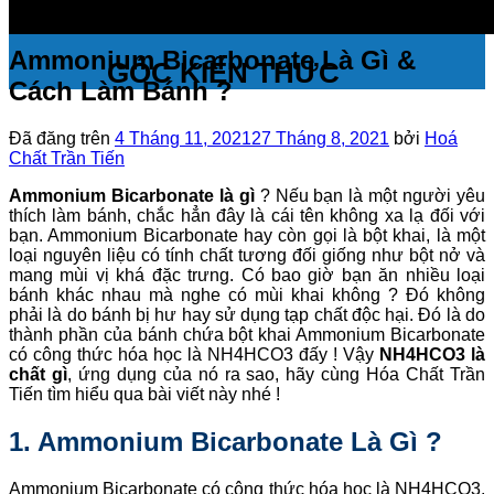
Ammonium Bicarbonate Là Gì &
GÓC KIẾN THỨC
Cách Làm Bánh ?
Đã đăng trên
4 Tháng 11, 2021
27 Tháng 8, 2021
bởi
Hoá
Chất Trần Tiến
Ammonium Bicarbonate là gì
? Nếu bạn là một người yêu
thích làm bánh, chắc hẳn đây là cái tên không xa lạ đối với
bạn. Ammonium Bicarbonate hay còn gọi là bột khai, là một
loại nguyên liệu có tính chất tương đối giống như bột nở và
mang mùi vị khá đặc trưng. Có bao giờ bạn ăn nhiều loại
bánh khác nhau mà nghe có mùi khai không ? Đó không
phải là do bánh bị hư hay sử dụng tạp chất độc hại. Đó là do
thành phần của bánh chứa bột khai Ammonium Bicarbonate
có công thức hóa học là NH4HCO3 đấy ! Vậy
NH4HCO3 là
chất gì
, ứng dụng của nó ra sao, hãy cùng Hóa Chất Trần
Tiến tìm hiểu qua bài viết này nhé !
1. Ammonium Bicarbonate Là Gì ?
Ammonium Bicarbonate có công thức hóa học là NH4HCO3.