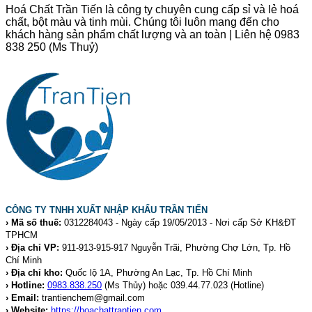
Hoá Chất Trần Tiến là công ty chuyên cung cấp sỉ và lẻ hoá
chất, bột màu và tinh mùi. Chúng tôi luôn mang đến cho
khách hàng sản phẩm chất lượng và an toàn | Liên hệ 0983
838 250 (Ms Thuỷ)
CÔNG TY TNHH XUẤT NHẬP KHẨU TRẦN TIẾN
› Mã số thuế:
0312284043 - Ngày cấp 19/05/2013 - Nơi cấp Sở KH&ĐT
TPHCM
› Địa chỉ VP:
911-913-915-917 Nguyễn Trãi, Phường Chợ Lớn, Tp. Hồ
Chí Minh
› Địa chỉ kho:
Quốc lộ 1A, Phường An Lạc, Tp. Hồ Chí Minh
› Hotline:
0983.838.250
(Ms Thủy) hoặc 039.44.77.023
(Hotline)
› Email:
trantienchem@gmail.com
› Website:
https://hoachattrantien.com