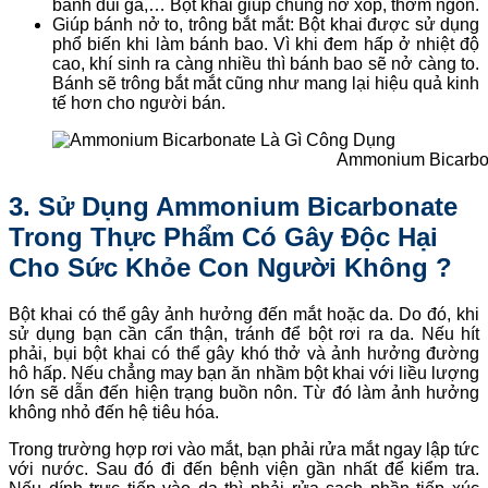
bánh đùi gà,… Bột khai giúp chúng nở xốp, thơm ngon.
Giúp bánh nở to, trông bắt mắt: Bột khai được sử dụng
phổ biến khi làm bánh bao. Vì khi đem hấp ở nhiệt độ
cao, khí sinh ra càng nhiều thì bánh bao sẽ nở càng to.
Bánh sẽ trông bắt mắt cũng như mang lại hiệu quả kinh
tế hơn cho người bán.
Ammonium Bicarbo
3. Sử Dụng Ammonium Bicarbonate
Trong Thực Phẩm Có Gây Độc Hại
Cho Sức Khỏe Con Người Không ?
Bột khai có thể gây ảnh hưởng đến mắt hoặc da. Do đó, khi
sử dụng bạn cần cẩn thận, tránh để bột rơi ra da. Nếu hít
phải, bụi bột khai có thể gây khó thở và ảnh hưởng đường
hô hấp. Nếu chẳng may bạn ăn nhầm bột khai với liều lượng
lớn sẽ dẫn đến hiện trạng buồn nôn. Từ đó làm ảnh hưởng
không nhỏ đến hệ tiêu hóa.
Trong trường hợp rơi vào mắt, bạn phải rửa mắt ngay lập tức
với nước. Sau đó đi đến bệnh viện gần nhất để kiểm tra.