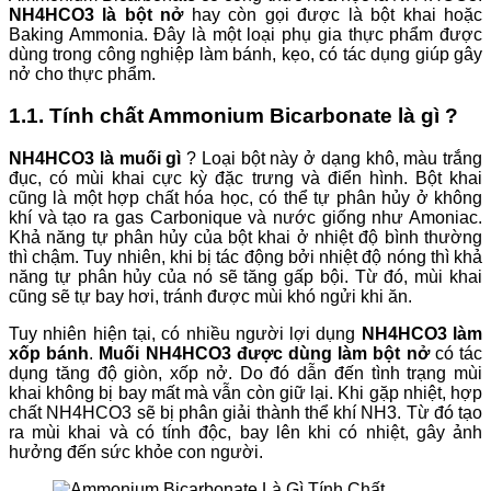
NH4HCO3 là bột nở
hay còn gọi được là bột khai hoặc
Baking Ammonia. Đây là một loại phụ gia thực phẩm được
dùng trong công nghiệp làm bánh, kẹo, có tác dụng giúp gây
nở cho thực phẩm.
1.1. Tính chất Ammonium Bicarbonate là gì ?
NH4HCO3 là muối gì
? Loại bột này ở dạng khô, màu trắng
đục, có mùi khai cực kỳ đặc trưng và điển hình. Bột khai
cũng là một hợp chất hóa học, có thể tự phân hủy ở không
khí và tạo ra gas Carbonique và nước giống như Amoniac.
Khả năng tự phân hủy của bột khai ở nhiệt độ bình thường
thì chậm. Tuy nhiên, khi bị tác động bởi nhiệt độ nóng thì khả
năng tự phân hủy của nó sẽ tăng gấp bội. Từ đó, mùi khai
cũng sẽ tự bay hơi, tránh được mùi khó ngửi khi ăn.
Tuy nhiên hiện tại, có nhiều người lợi dụng
NH4HCO3 làm
xốp bánh
.
Muối NH4HCO3 được dùng làm bột nở
có tác
dụng tăng độ giòn, xốp nở. Do đó dẫn đến tình trạng mùi
khai không bị bay mất mà vẫn còn giữ lại. Khi gặp nhiệt, hợp
chất NH4HCO3 sẽ bị phân giải thành thể khí NH3. Từ đó tạo
ra mùi khai và có tính độc, bay lên khi có nhiệt, gây ảnh
hưởng đến sức khỏe con người.