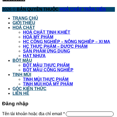
2026 ©
BẢN QUYỀN THUỘC
HOÁ CHẤT TRẦN TIẾN
TRANG CHỦ
GIỚI THIỆU
HOÁ CHẤT
HOÁ CHẤT TINH KHIẾT
HOÁ MỸ PHẨM
HC CÔNG NGHIỆP – NÔNG NGHIỆP – XI MẠ
HC THỰC PHẨM – DƯỢC PHẨM
SẢN PHẨM ỨNG DỤNG
HẠT NHỰA
BỘT MÀU
BỘT MÀU THỰC PHẨM
BỘT MÀU CÔNG NGHIỆP
TINH MÙI
TINH MÙI THỰC PHẨM
TINH MÙI HOÁ MỸ PHẨM
GÓC KIẾN THỨC
LIÊN HỆ
Đăng nhập
Tên tài khoản hoặc địa chỉ email
*