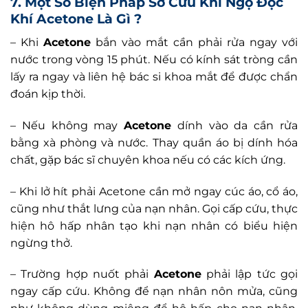
7. Một Số Biện Pháp Sơ Cứu Khi Ngộ Độc
Khí Acetone Là Gì ?
– Khi
Acetone
bắn vào mắt cần phải rửa ngay với
nước trong vòng 15 phút. Nếu có kính sát tròng cần
lấy ra ngay và liên hệ bác si khoa mắt để được chẩn
đoán kịp thời.
– Nếu không may
Acetone
dính vào da cần rửa
bằng xà phòng và nước. Thay quần áo bị dính hóa
chất, gặp bác sĩ chuyên khoa nếu có các kích ứng.
– Khi lở hít phải Acetone cần mở ngay cúc áo, cổ áo,
cũng như thắt lưng của nạn nhân. Gọi cấp cứu, thực
hiện hô hấp nhân tạo khi nạn nhân có biểu hiện
ngừng thở.
– Trường hợp nuốt phải
Acetone
phải lập tức gọi
ngay cấp cứu. Không để nạn nhân nôn mửa, cũng