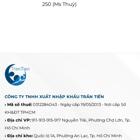
250 (Ms Thuỷ)
CÔNG TY TNHH XUẤT NHẬP KHẨU TRẦN TIẾN
› Mã số thuế:
0312284043 - Ngày cấp 19/05/2013 - Nơi cấp Sở
KH&ĐT TPHCM
› Địa chỉ VP:
911-913-915-917 Nguyễn Trãi, Phường Chợ Lớn, Tp.
Hồ Chí Minh
› Địa chỉ kho:
Quốc lộ 1A, Phường An Lạc, Tp. Hồ Chí Minh