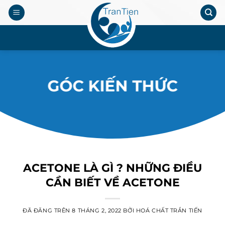
Chuyển
đến
nội
.
dung
GÓC KIẾN THỨC
ACETONE LÀ GÌ ? NHỮNG ĐIỀU
CẦN BIẾT VỀ ACETONE
ĐÃ ĐĂNG TRÊN
8 THÁNG 2, 2022
BỞI
HOÁ CHẤT TRẦN TIẾN