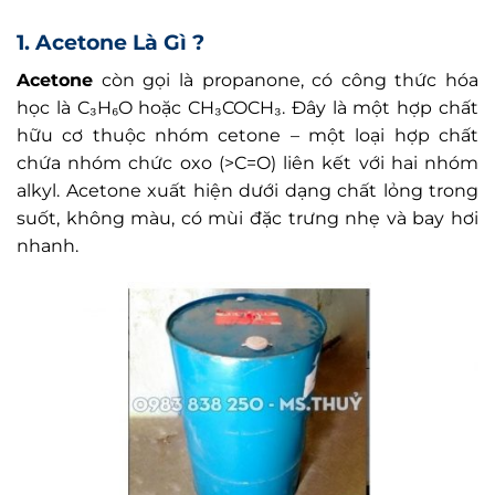
1. Acetone Là Gì ?
Acetone
còn gọi là propanone, có công thức hóa
học là C₃H₆O hoặc CH₃COCH₃. Đây là một hợp chất
hữu cơ thuộc nhóm cetone – một loại hợp chất
chứa nhóm chức oxo (>C=O) liên kết với hai nhóm
alkyl. Acetone xuất hiện dưới dạng chất lỏng trong
suốt, không màu, có mùi đặc trưng nhẹ và bay hơi
nhanh.