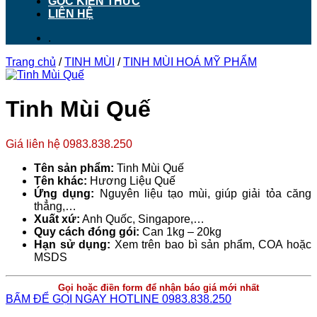
GÓC KIẾN THỨC
LIÊN HỆ
.
Trang chủ
/
TINH MÙI
/
TINH MÙI HOÁ MỸ PHẨM
Tinh Mùi Quế
Giá liên hệ 0983.838.250
Tên sản phẩm:
Tinh Mùi Quế
Tên khác:
Hương Liệu Quế
Ứng dụng:
Nguyên liệu tạo mùi, giúp giải tỏa căng
thẳng,…
Xuất xứ:
Anh Quốc, Singapore,…
Quy cách đóng gói:
Can 1kg – 20kg
Hạn sử dụng:
Xem trên bao bì sản phẩm, COA hoặc
MSDS
Gọi hoặc điền form để nhận báo giá mới nhất
BẤM ĐỂ GỌI NGAY HOTLINE 0983.838.250