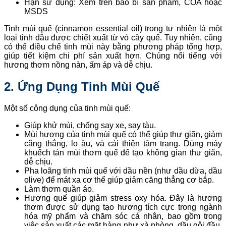
Hạn sử dụng: Xem trên bao bì sản phẩm, COA hoặc
MSDS
Tinh mùi quế (cinnamon essential oil) trong tự nhiên là một
loại tinh dầu được chiết xuất từ vỏ cây quế. Tuy nhiên, cũng
có thể điều chế tinh mùi này bằng phương pháp tổng hợp,
giúp tiết kiệm chi phí sản xuất hơn. Chúng nổi tiếng với
hương thơm nồng nàn, ấm áp và dễ chịu.
2. Ứng Dụng
Tinh Mùi Quế
Một số công dụng của tinh mùi quế:
Giúp khử mùi, chống say xe, say tàu.
Mùi hương của tinh mùi quế có thể giúp thư giãn, giảm
căng thẳng, lo âu, và cải thiện tâm trạng. Dùng máy
khuếch tán mùi thơm quế để tạo không gian thư giãn,
dễ chịu.
Pha loãng tinh mùi quế với dầu nền (như dầu dừa, dầu
olive) để mát xa cơ thể giúp giảm căng thẳng cơ bắp.
Làm thơm quần áo.
Hương quế giúp giảm stress oxy hóa. Đây là hương
thơm được sử dụng tạo hương tích cực trong ngành
hóa mỹ phẩm và chăm sóc cá nhân, bao gồm trong
việc sản xuất các mặt hàng như xà phòng, dầu gội đầu,