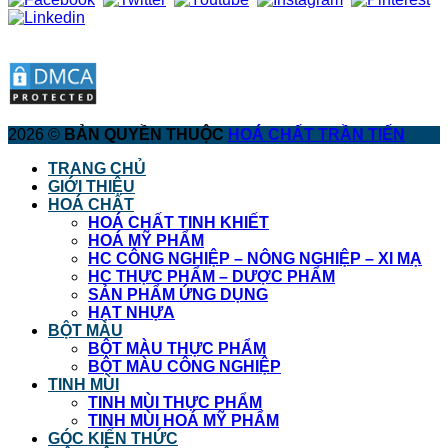
2026 ©
BẢN QUYỀN THUỘC
HOÁ CHẤT TRẦN TIẾN
TRANG CHỦ
GIỚI THIỆU
HOÁ CHẤT
HOÁ CHẤT TINH KHIẾT
HOÁ MỸ PHẨM
HC CÔNG NGHIỆP – NÔNG NGHIỆP – XI MẠ
HC THỰC PHẨM – DƯỢC PHẨM
SẢN PHẨM ỨNG DỤNG
HẠT NHỰA
BỘT MÀU
BỘT MÀU THỰC PHẨM
BỘT MÀU CÔNG NGHIỆP
TINH MÙI
TINH MÙI THỰC PHẨM
TINH MÙI HOÁ MỸ PHẨM
GÓC KIẾN THỨC