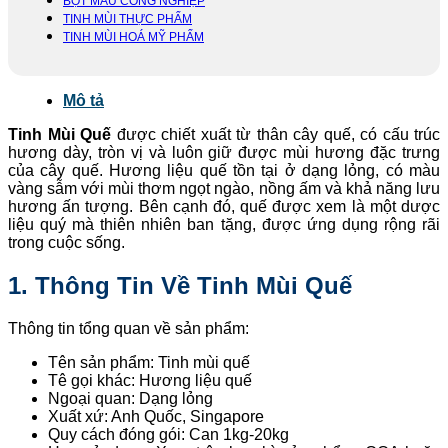
BỘT MÀU CÔNG NGHIỆP
TINH MÙI THỰC PHẨM
TINH MÙI HOÁ MỸ PHẨM
Mô tả
Tinh Mùi Quế
được chiết xuất từ thân cây quế, có cấu trúc
hương dày, tròn vị và luôn giữ được mùi hương đặc trưng
của cây quế. Hương liệu quế tồn tại ở dạng lỏng, có màu
vàng sẫm với mùi thơm ngọt ngào, nồng ấm và khả năng lưu
hương ấn tượng. Bên cạnh đó, quế được xem là một dược
liệu quý mà thiên nhiên ban tặng, được ứng dụng rộng rãi
trong cuộc sống.
1. Thông Tin Về Tinh Mùi Quế
Thông tin tổng quan về sản phẩm:
Tên sản phẩm: Tinh mùi quế
Tê gọi khác: Hương liệu quế
Ngoại quan: Dạng lỏng
Xuất xứ: Anh Quốc, Singapore
Quy cách đóng gói: Can 1kg-20kg