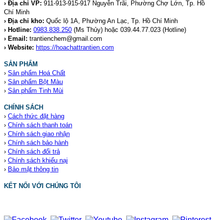
› Địa chỉ VP:
911-913-915-917 Nguyễn Trãi, Phường Chợ Lớn, Tp. Hồ
Chí Minh
› Địa chỉ kho:
Quốc lộ 1A, Phường An Lạc, Tp. Hồ Chí Minh
› Hotline:
0983.838.250
(Ms Thủy) hoặc 039.44.77.023
(Hotline)
› Email:
trantienchem@gmail.com
› Website:
https://hoachattrantien.com
SẢN PHẨM
›
Sản phẩm Hoá Chất
›
Sản phẩm Bột Màu
›
Sản phẩm Tinh Mùi
CHÍNH SÁCH
›
Cách thức đặt hàng
›
Chính sách thanh toán
›
Chính sách giao nhận
›
Chính sách bảo hành
›
Chính sách đổi trả
›
Chính sách khiếu nại
›
Bảo mật thông tin
KẾT NỐI VỚI CHÚNG TÔI