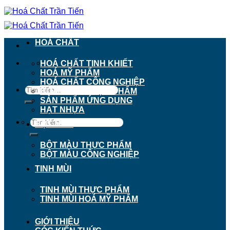
Chuyển
đến
nội
dung
HOÁ CHẤT
911 - 913 Nguyễn Trãi, Phường Chợ Lớn, TP.
HOÁ CHẤT TINH KHIẾT
Hồ Chí Minh
HOÁ MỸ PHẨM
HOÁ CHẤT CÔNG NGHIỆP
Tìm
HOÁ CHẤT THỰC PHẨM
kiếm:
SẢN PHẨM ỨNG DỤNG
HẠT NHỰA
Tìm
BỘT MÀU
kiếm:
BỘT MÀU THỰC PHẨM
BỘT MÀU CÔNG NGHIỆP
TINH MÙI
TINH MÙI THỰC PHẨM
TINH MÙI HOÁ MỸ PHẨM
GIỚI THIỆU