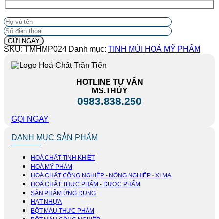
SKU:
TMHMP024
Danh mục:
TINH MÙI HOÁ MỸ PHẨM
HOTLINE TƯ VẤN
MS.THỦY
0983.838.250
GỌI NGAY
DANH MỤC SẢN PHẨM
HOÁ CHẤT TINH KHIẾT
HOÁ MỸ PHẨM
HOÁ CHẤT CÔNG NGHIỆP - NÔNG NGHIỆP - XI MẠ
HOÁ CHẤT THỰC PHẨM - DƯỢC PHẨM
SẢN PHẨM ỨNG DỤNG
HẠT NHỰA
BỘT MÀU THỰC PHẨM