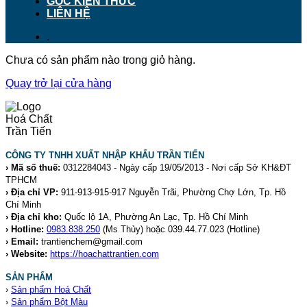
GÓC KIẾN THỨC
LIÊN HỆ
.
Chưa có sản phẩm nào trong giỏ hàng.
Quay trở lại cửa hàng
CÔNG TY TNHH XUẤT NHẬP KHẨU TRẦN TIẾN
› Mã số thuế:
0312284043 - Ngày cấp 19/05/2013 - Nơi cấp Sở KH&ĐT
TPHCM
› Địa chỉ VP:
911-913-915-917 Nguyễn Trãi, Phường Chợ Lớn, Tp. Hồ
Chí Minh
› Địa chỉ kho:
Quốc lộ 1A, Phường An Lạc, Tp. Hồ Chí Minh
› Hotline:
0983.838.250
(Ms Thủy) hoặc 039.44.77.023
(Hotline)
› Email:
trantienchem@gmail.com
› Website:
https://hoachattrantien.com
SẢN PHẨM
›
Sản phẩm Hoá Chất
›
Sản phẩm Bột Màu