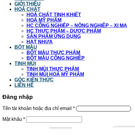
GIỚI THIỆU
HOÁ CHẤT
HOÁ CHẤT TINH KHIẾT
HOÁ MỸ PHẨM
HC CÔNG NGHIỆP – NÔNG NGHIỆP – XI MẠ
HC THỰC PHẨM – DƯỢC PHẨM
SẢN PHẨM ỨNG DỤNG
HẠT NHỰA
BỘT MÀU
BỘT MÀU THỰC PHẨM
BỘT MÀU CÔNG NGHIỆP
TINH MÙI
TINH MÙI THỰC PHẨM
TINH MÙI HOÁ MỸ PHẨM
GÓC KIẾN THỨC
LIÊN HỆ
Đăng nhập
Tên tài khoản hoặc địa chỉ email
*
Mật khẩu
*
Ghi nhớ mật khẩu
Đăng nhập