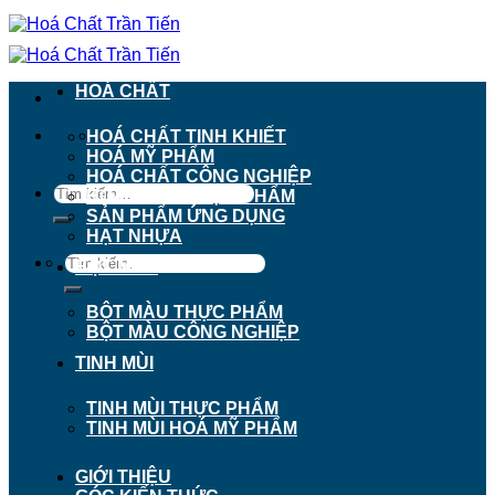
Chuyển
đến
nội
dung
HOÁ CHẤT
911 - 913 Nguyễn Trãi, Phường Chợ Lớn, TP.
HOÁ CHẤT TINH KHIẾT
Hồ Chí Minh
HOÁ MỸ PHẨM
HOÁ CHẤT CÔNG NGHIỆP
Tìm
HOÁ CHẤT THỰC PHẨM
kiếm:
SẢN PHẨM ỨNG DỤNG
HẠT NHỰA
Tìm
BỘT MÀU
kiếm:
BỘT MÀU THỰC PHẨM
BỘT MÀU CÔNG NGHIỆP
TINH MÙI
TINH MÙI THỰC PHẨM
TINH MÙI HOÁ MỸ PHẨM
GIỚI THIỆU