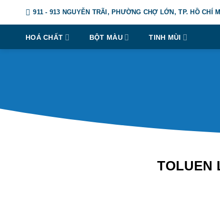
Chuyển
911 - 913 NGUYỄN TRÃI, PHƯỜNG CHỢ LỚN, TP. HỒ CHÍ 
đến
nội
HOÁ CHẤT
BỘT MÀU
TINH MÙI
dung
TOLUEN 