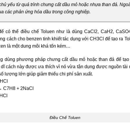
hủ yếu từ quá trình chưng cất dầu mỏ hoặc nhựa than đá. Ngoài
ua các phản ứng hóa dầu trong công nghiệp.
ể có thể điều chế Toluen như là dùng CaCl2, CaH2, CaSO4,
g cách cho benzen tinh khiết tác dụng với CH3Cl để tạo ra Tol
zen là một dung môi khá tốn kém…
ng dùng phương pháp chưng cất dầu mỏ hoặc than đá để tạo 
dĩ cách này được ưa thích vì nó vừa tận dụng được nguồn tài 
số lượng lớn giúp giảm thiểu chi phí sản xuất.
 HCl
→ C7H8 + 2NaCl
HCl
Điều Chế Toluen