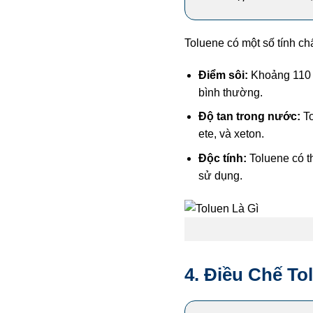
Toluene có một số tính chấ
Điểm sôi:
Khoảng 110 °
bình thường.
Độ tan trong nước:
To
ete, và xeton.
Độc tính:
Toluene có th
sử dụng.
4. Điều Chế To