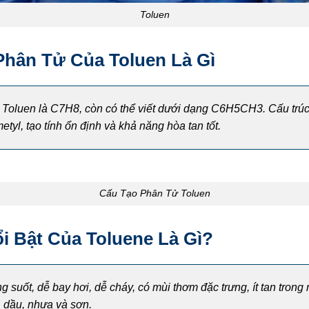
Toluen
Phân Tử Của Toluen Là Gì
 Toluen là C7H8, còn có thể viết dưới dạng C6H5CH3. Cấu tr
etyl, tạo tính ổn định và khả năng hòa tan tốt.
Cấu Tạo Phân Tử Toluen
ổi Bật Của Toluene Là Gì?
ng suốt, dễ bay hơi, dễ cháy, có mùi thơm đặc trưng, ít tan tron
 dầu, nhựa và sơn.