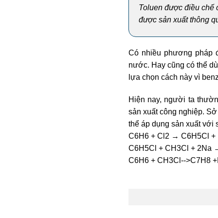
Toluen được điều chế c
được sản xuất thông q
Có nhiều phương pháp đ
nước. Hay cũng có thể dùn
lựa chọn cách này vì ben
Hiện nay, người ta thườ
sản xuất công nghiệp. Sở 
thể áp dụng sản xuất với 
C6H6 + Cl2 → C6H5Cl +
C6H5Cl + CH3Cl + 2Na 
C6H6 + CH3Cl-->C7H8 +