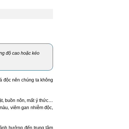
ồng độ cao hoặc kéo
há độc nên chúng ta không
ặt, buồn nôn, mất ý thức…
 màu, viêm gan nhiễm độc,
 ảnh hưởng đến trung tâm