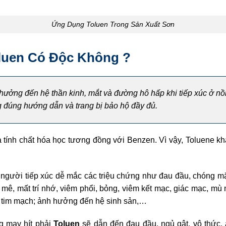
Ứng Dụng Toluen Trong Sản Xuất Sơn
oluen Có Độc Không ?
hưởng đến hệ thần kinh, mắt và đường hô hấp khi tiếp xúc ở n
g đúng hướng dẫn và trang bị bảo hộ đầy đủ.
à tính chất hóa học tương đồng với Benzen. Vì vậy, Toluene k
, người tiếp xúc dễ mắc các triệu chứng như đau đầu, chóng m
mê, mất trí nhớ, viêm phổi, bỏng, viêm kết mạc, giác mạc, mù
 tim mạch; ảnh hưởng đến hệ sinh sản,…
g may hít phải
Toluen
sẽ dẫn đến đau đầu, ngủ gật, vô thức,