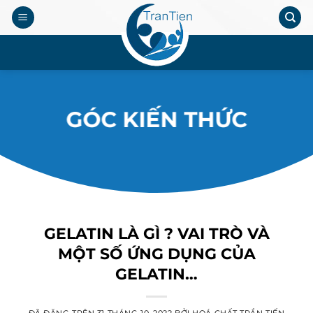
Chuyển
đến
nội
.
dung
GÓC KIẾN THỨC
GELATIN LÀ GÌ ? VAI TRÒ VÀ
MỘT SỐ ỨNG DỤNG CỦA
GELATIN…