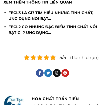
XEM THÊM THÔNG TIN LIÊN QUAN
FECL3 LÀ GÌ? TÌM HIỂU NHỮNG TÍNH CHẤT,
ỨNG DỤNG NỔI BẬT…
FECL2 CÓ NHỮNG ĐẶC ĐIỂM TÍNH CHẤT NỔI
BẬT GÌ ? ỨNG DỤNG…
5/5 - (1 bình chọn)
HOÁ CHẤT TRẦN TIẾN