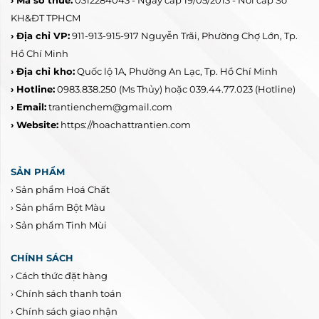
› Mã số thuế:
0312284043 - Ngày cấp 19/05/2013 - Nơi cấp Sở
KH&ĐT TPHCM
› Địa chỉ VP:
911-913-915-917 Nguyễn Trãi, Phường Chợ Lớn, Tp.
Hồ Chí Minh
› Địa chỉ kho:
Quốc lộ 1A, Phường An Lạc, Tp. Hồ Chí Minh
› Hotline:
0983.838.250
(Ms Thủy) hoặc 039.44.77.023
(Hotline)
› Email:
trantienchem@gmail.com
› Website:
https://hoachattrantien.com
SẢN PHẨM
›
Sản phẩm Hoá Chất
›
Sản phẩm Bột Màu
›
Sản phẩm Tinh Mùi
CHÍNH SÁCH
›
Cách thức đặt hàng
›
Chính sách thanh toán
›
Chính sách giao nhận