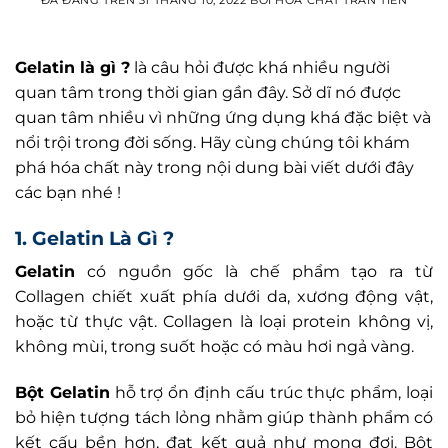
ĐÃ ĐĂNG TRÊN
31 THÁNG 10, 2022
BỞI
HOÁ CHẤT TRẦN TIẾN
Gelatin là gì ?
là câu hỏi được khá nhiều người
quan tâm trong thời gian gần đây. Sở dĩ nó được
quan tâm nhiều vì những ứng dụng khá đặc biệt và
nổi trội trong đời sống. Hãy cùng chúng tôi khám
phá hóa chất này trong nội dung bài viết dưới đây
các bạn nhé !
1. Gelatin Là Gì ?
Gelatin
có nguồn gốc là chế phẩm tạo ra từ
Collagen chiết xuất phía dưới da, xương động vật,
hoặc từ thực vật. Collagen là loại protein không vị,
không mùi, trong suốt hoặc có màu hơi ngả vàng.
Bột Gelatin
hỗ trợ ổn định cấu trúc thực phẩm, loại
bỏ hiện tượng tách lỏng nhằm giúp thành phẩm có
kết cấu bền hơn, đạt kết quả như mong đợi. Bột