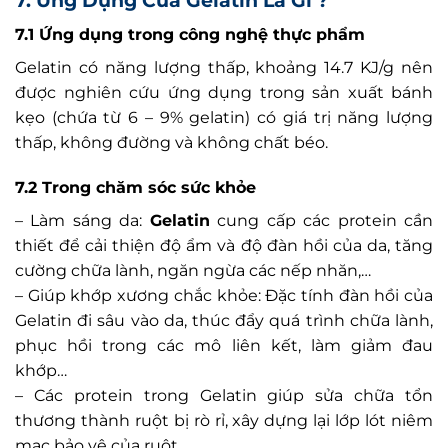
7. Ứng Dụng Của Gelatin Là Gì ?
7.1 Ứng dụng trong công nghệ thực phẩm
Gelatin có năng lượng thấp, khoảng 14.7 KJ/g nên
được nghiên cứu ứng dụng trong sản xuất bánh
kẹo (chứa từ 6 – 9% gelatin) có giá trị năng lượng
thấp, không đường và không chất béo.
7.2 Trong chăm sóc sức khỏe
– Làm sáng da:
Gelatin
cung cấp các protein cần
thiết để cải thiện độ ẩm và độ đàn hồi của da, tăng
cường chữa lành, ngăn ngừa các nếp nhăn,…
– Giúp khớp xương chắc khỏe: Đặc tính đàn hồi của
Gelatin đi sâu vào da, thúc đẩy quá trình chữa lành,
phục hồi trong các mô liên kết, làm giảm đau
khớp…
– Các protein trong Gelatin giúp sửa chữa tổn
thương thành ruột bị rò rỉ, xây dựng lại lớp lót niêm
mạc bảo vệ của ruột.