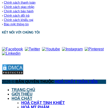
›
Chính sách thanh toán
›
Chính sách giao nhận
›
Chính sách bảo hành
›
Chính sách đổi trả
›
Chính sách khiếu nại
›
Bảo mật thông tin
KẾT NỐI VỚI CHÚNG TÔI
2026 ©
BẢN QUYỀN THUỘC
HOÁ CHẤT TRẦN TIẾN
TRANG CHỦ
GIỚI THIỆU
HOÁ CHẤT
HOÁ CHẤT TINH KHIẾT
HOÁ MỸ PHẨM