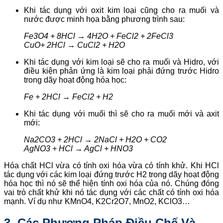
Khi tác dụng với oxit kim loại cũng cho ra muối và
nước được minh họa bằng phương trình sau:
Fe3O4 + 8HCl → 4H2O + FeCl2 + 2FeCl3
CuO+ 2HCl → CuCl2 + H2O
Khi tác dụng với kim loại sẽ cho ra muối và Hidro, với
điều kiện phản ứng là kim loại phải đứng trước Hidro
trong dãy hoạt động hóa học:
Fe + 2HCl → FeCl2 + H2
Khi tác dụng với muối thì sẽ cho ra muối mới và axit
mới:
Na2CO­3 + 2HCl → 2NaCl + H2O + CO2
AgNO3 + HCl → AgCl + HNO3
Hóa chất HCl vừa có tính oxi hóa vừa có tính khử. Khi HCl
tác dụng với các kim loại đứng trước H2 trong dãy hoạt động
hóa học thì nó sẽ thể hiện tính oxi hóa của nó. Chúng đóng
vai trò chất khử khi nó tác dụng với các chất có tính oxi hóa
mạnh. Ví dụ như KMnO4, K2Cr2O7, MnO2, KClO3…
3. Các Phương Pháp Điều Chế Và