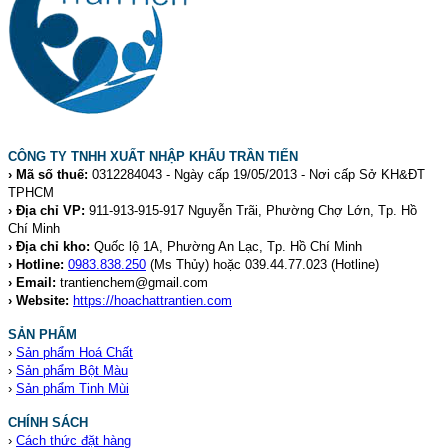
CÔNG TY TNHH XUẤT NHẬP KHẨU TRẦN TIẾN
› Mã số thuế:
0312284043 - Ngày cấp 19/05/2013 - Nơi cấp Sở KH&ĐT
TPHCM
› Địa chỉ VP:
911-913-915-917 Nguyễn Trãi, Phường Chợ Lớn, Tp. Hồ
Chí Minh
› Địa chỉ kho:
Quốc lộ 1A, Phường An Lạc, Tp. Hồ Chí Minh
› Hotline:
0983.838.250
(Ms Thủy) hoặc 039.44.77.023
(Hotline)
› Email:
trantienchem@gmail.com
› Website:
https://hoachattrantien.com
SẢN PHẨM
›
Sản phẩm Hoá Chất
›
Sản phẩm Bột Màu
›
Sản phẩm Tinh Mùi
CHÍNH SÁCH
›
Cách thức đặt hàng