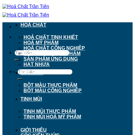
Chuyển
đến
nội
dung
HOÁ CHẤT
911 - 913 Nguyễn Trãi, Phường Chợ Lớn, TP.
HOÁ CHẤT TINH KHIẾT
Hồ Chí Minh
HOÁ MỸ PHẨM
HOÁ CHẤT CÔNG NGHIỆP
Tìm
HOÁ CHẤT THỰC PHẨM
kiếm:
SẢN PHẨM ỨNG DỤNG
HẠT NHỰA
Tìm
BỘT MÀU
kiếm:
BỘT MÀU THỰC PHẨM
BỘT MÀU CÔNG NGHIỆP
TINH MÙI
TINH MÙI THỰC PHẨM
TINH MÙI HOÁ MỸ PHẨM
GIỚI THIỆU