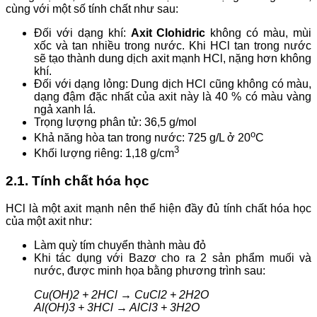
cùng với một số tính chất như sau:
Đối với dạng khí:
Axit Clohidric
không có màu, mùi
xốc và tan nhiều trong nước. Khi HCl tan trong nước
sẽ tạo thành dung dịch axit mạnh HCl, nặng hơn không
khí.
Đối với dạng lỏng: Dung dịch HCl cũng không có màu,
dạng đậm đặc nhất của axit này là 40 % có màu vàng
ngả xanh lá.
Trọng lượng phân tử: 36,5 g/mol
o
Khả năng hòa tan trong nước: 725 g/L ở 20
C
3
Khối lượng riêng: 1,18 g/cm
2.1. Tính chất hóa học
HCl là một axit mạnh nên thể hiện đầy đủ tính chất hóa học
của một axit như:
Làm quỳ tím chuyển thành màu đỏ
Khi tác dụng với Bazơ cho ra 2 sản phẩm muối và
nước, được minh họa bằng phương trình sau:
Cu(OH)2 + 2HCl → CuCl2 + 2H2O
Al(OH)3 + 3HCl → AlCl3 + 3H2O