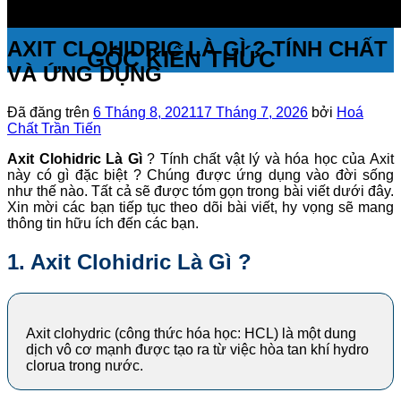
AXIT CLOHIDRIC LÀ GÌ ? TÍNH CHẤT
GÓC KIẾN THỨC
VÀ ỨNG DỤNG
Đã đăng trên
6 Tháng 8, 2021
17 Tháng 7, 2026
bởi
Hoá
Chất Trần Tiến
Axit Clohidric Là Gì
? Tính chất vật lý và hóa học của Axit
này có gì đặc biệt ? Chúng được ứng dụng vào đời sống
như thế nào. Tất cả sẽ được tóm gọn trong bài viết dưới đây.
Xin mời các bạn tiếp tục theo dõi bài viết, hy vọng sẽ mang
thông tin hữu ích đến các bạn.
1. Axit Clohidric Là Gì ?
Axit clohydric (công thức hóa học: HCL)
là một dung
dịch vô cơ mạnh được tạo ra từ việc hòa tan khí hydro
clorua trong nước.