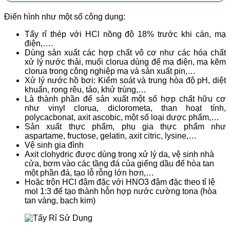
Điển hình như một số công dụng:
Tẩy rỉ thép với HCl nồng độ 18% trước khi cán, mạ
điện,….
Dùng sản xuất các hợp chất vô cơ như các hóa chất
xử lý nước thải, muối clorua dùng để mạ điện, mạ kẽm
clorua trong công nghiệp mạ và sản xuất pin,…
Xử lý nước hồ bơi: Kiểm soát và trung hòa độ pH, diệt
khuẩn, rong rêu, tảo, khử trùng,…
Là thành phần để sản xuất một số hợp chất hữu cơ
như vinyl clorua, diclorometa, than hoạt tính,
polycacbonat, axit ascobic, một số loại dược phẩm,…
Sản xuất thực phẩm, phụ gia thực phẩm như
aspartame, fructose, gelatin, axit citric, lysine,…
Vệ sinh gia đình
Axit clohydric được dùng trong xử lý da, vệ sinh nhà
cửa, bơm vào các tầng đá của giếng dầu để hòa tan
một phần đá, tạo lỗ rỗng lớn hơn,…
Hoặc trộn HCl đậm đặc với HNO3 đậm đặc theo tỉ lệ
mol 1:3 để tạo thành hỗn hợp nước cường tona (hòa
tan vàng, bạch kim)