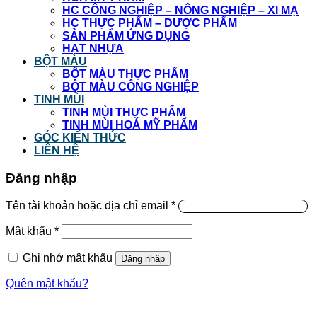
HC CÔNG NGHIỆP – NÔNG NGHIỆP – XI MẠ
HC THỰC PHẨM – DƯỢC PHẨM
SẢN PHẨM ỨNG DỤNG
HẠT NHỰA
BỘT MÀU
BỘT MÀU THỰC PHẨM
BỘT MÀU CÔNG NGHIỆP
TINH MÙI
TINH MÙI THỰC PHẨM
TINH MÙI HOÁ MỸ PHẨM
GÓC KIẾN THỨC
LIÊN HỆ
Đăng nhập
Tên tài khoản hoặc địa chỉ email
*
Mật khẩu
*
Ghi nhớ mật khẩu
Đăng nhập
Quên mật khẩu?