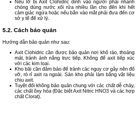
Nếu lỡ bị Axit Clohidric dính vào người phải nhanh
chóng dùng nước xối rửa nhiều lần cho đến khi hết
cảm giác ngứa hoặc nếu bắn vào mắt phải đưa đến cơ
sở y tế để xử lý.
5.2. Cách bảo quản
Hướng dẫn bảo quản như sau:
Axit Clohidric cần được bảo quản nơi khô ráo, thoáng
mát, tránh ánh nắng trực tiếp. Không để axit tiếp xúc
với các kim loại.
Kho bãi cần đảm bảo để tránh các nguy cơ gây nên đổ
vỡ, rò rỉ axit ra ngoài. Sàn kho phải làm bằng vật liệu
chịu axit.
Tuyệt đối không bảo quản chung với các chất dễ cháy,
các chất ôxy hóa (Đặc biệt Axit Nitric HNO3 và các hợp
chất Clorat).